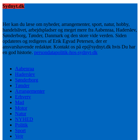
Sydnyt.dk
Her kan du læse om nyheder, arrangementer, sport, natur, hobby,
handelslivet, arbejdspladser og meget mere fra Aabenraa, Haderslev,
Sønderborg, Tønder, Danmark og den store vide verden. Siden
opdateres og redigeres af Erik Egvad Petersen, der er
ansvarshavende redaktør. Kontakt os på ep@sydnyt.dk hvis Du har
en god historie.
persondatapolitik-hos-sydnyt-dk
Aabenraa
Haderslev
Sønderborg
Tønder
Arrangementer
Erhverv
Mad
Motor
Natur
NYHED
Politik
Sport
Vejr