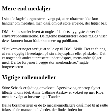
Mere end medaljer
I sin tale lagde borgmesteren vægt på, at resultaterne ikke kun
handler om medaljer, men også om det store arbejde, der ligger bag.
DM i Skills samler hvert år nogle af landets dygtigste elever fra
erhvervsuddannelserne. Deltagerne konkurrerer i deres fag og viser
deres kunnen foran både dommere og publikum.
“Det kræver noget særligt at stille op til DM i Skills. Det er én ting
at være dygtig i hverdagen på sin arbejdsplads eller på skolen. Det
er noget helt andet at præstere under tidspres, mens andre følger
med. Derfor fortjener I begge stor anerkendelse,” sagde
borgmesteren.
Vigtige rollemodeller
Stine Schack er født og opvokset i Agerskov og er netop flyttet
tilbage til området. Anna-Cathrine Aaskov er vokset op nær Ribe,
men har valgt at bosætte sig i Tønder.
Ifølge borgmesteren er de to medaljemodtagere også med til at sætte
fokus på de mange muligheder, der findes inden for