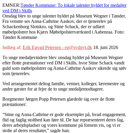
EMNER:
Tønder Kommune: To lokale talenter hyldet for medaljer
ved DM i Skills
Onsdag blev to unge talenter hyldet på Museum Wegner i Tønder.
Fra venstre ses Anna-Cathrine Aaskov, der er tjenerelev på
Schackenborg Slotskro, og Stine Schack, der er udlært
møbelpolstrer hos Kjærs Møbelpolsterværksted i Aabenraa. Foto:
Tønder Kommune
Indlæg af:
Erik Egvad Petersen - ep@sydnyt.dk
18. juni 2026
To unge medaljevindere blev onsdag hyldet på Museum Wegner
efter flotte præstationer ved DM i Skills, hvor Stine Schack vandt
guld som møbelpolstrer og Anna-Cathrine Aaskov sikrede sig sølv
som tjenerelev.
Ved arrangementet deltog familie, venner, kolleger, læremestre og
andre gæster for at fejre de to unge medaljemodtagere.
Borgmester Jørgen Popp Petersen glædede sig over de flotte
præstationer:
“Stine og Anna-Cathrine er gode eksempler på, hvad engagement,
flid og faglig stolthed kan føre til. De har repræsenteret deres fag,
deres arbejdspladser og vores kommune på fornem vis, og vi er
stolte af deres resultater,” sagde han.