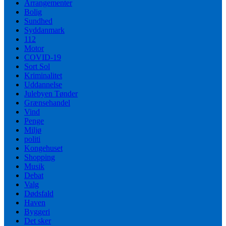
Arrangementer
Bolig
Sundhed
Syddanmark
112
Motor
COVID-19
Sort Sol
Kriminalitet
Uddannelse
Julebyen Tønder
Grænsehandel
Vind
Penge
Miljø
politi
Kongehuset
Shopping
Musik
Debat
Valg
Dødsfald
Haven
Byggeri
Det sker