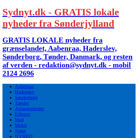
Sydnyt.dk - GRATIS lokale
nyheder fra Sønderjylland
GRATIS LOKALE nyheder fra
grænselandet, Aabenraa, Haderslev,
Sønderborg, Tønder, Danmark, og resten
af verden - redaktion@sydnyt.dk - mobil
2124 2696
Aabenraa
Haderslev
Sønderborg
Tønder
Arrangementer
Erhverv
Mad
Motor
Natur
NYHED