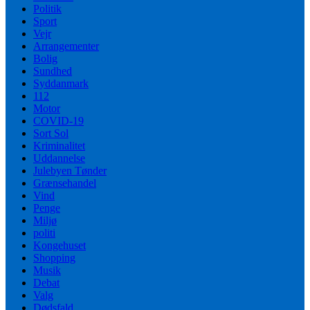
Politik
Sport
Vejr
Arrangementer
Bolig
Sundhed
Syddanmark
112
Motor
COVID-19
Sort Sol
Kriminalitet
Uddannelse
Julebyen Tønder
Grænsehandel
Vind
Penge
Miljø
politi
Kongehuset
Shopping
Musik
Debat
Valg
Dødsfald