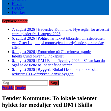
Haven
Byggeri
Det sker
Populære emner
7. august 2026
|
Haderslev Kommune: Nye regler for asbestfri
eternitplader fra 1. august 2026
6. august 2026
|
Politiet har lukket tilkørslen til rastepladsen
ved Øster Løgum på motorvejen i nordgående spor torsdag
aften
6. august 2026
|
Forurening på Cheminovas gamle
fabriksgrund bliver nu indkapslet
6. august 2026
|
DM i Ballonflyvning 2026 – Sådan kan du
også se de flotte balloner når de starter
6. august 2026
|
Byggeri: Biokul i letklinkerblokke skal
reducere CO₂-aftrykket i dansk byggeri
Søg
efter:
Forside
Tønder
Tønder Kommune: To lokale talenter
hyldet for medaljer ved DM i Skills