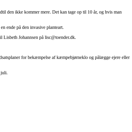
dtil den ikke kommer mere. Det kan tage op til 10 år, og hvis man
en ende på den invasive planteart.
l Lisbeth Johannsen på lisc@toender.dk.
dsatsplaner for bekæmpelse af kæmpebjørneklo og pålægge ejere eller
uli.