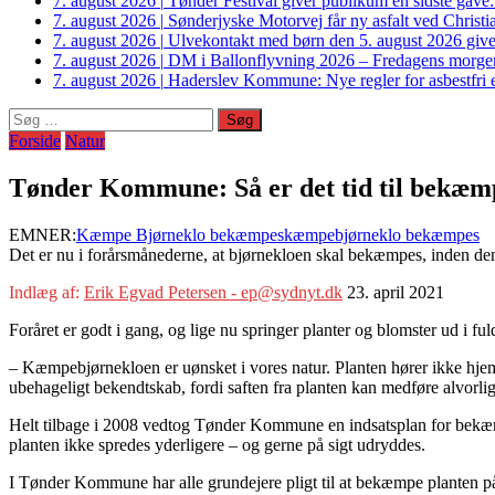
7. august 2026
|
Tønder Festival giver publikum en sidste gave
7. august 2026
|
Sønderjyske Motorvej får ny asfalt ved Christi
7. august 2026
|
Ulvekontakt med børn den 5. august 2026 giver
7. august 2026
|
DM i Ballonflyvning 2026 – Fredagens morge
7. august 2026
|
Haderslev Kommune: Nye regler for asbestfri et
Søg
efter:
Forside
Natur
Tønder Kommune: Så er det tid til bekæm
EMNER:
Kæmpe Bjørneklo bekæmpes
kæmpebjørneklo bekæmpes
Det er nu i forårsmånederne, at bjørnekloen skal bekæmpes, inden de
Indlæg af:
Erik Egvad Petersen - ep@sydnyt.dk
23. april 2021
Foråret er godt i gang, og lige nu springer planter og blomster ud i 
– Kæmpebjørnekloen er uønsket i vores natur. Planten hører ikke hjem
ubehageligt bekendtskab, fordi saften fra planten kan medføre alvor
Helt tilbage i 2008 vedtog Tønder Kommune en indsatsplan for bekæm
planten ikke spredes yderligere – og gerne på sigt udryddes.
I Tønder Kommune har alle grundejere pligt til at bekæmpe planten