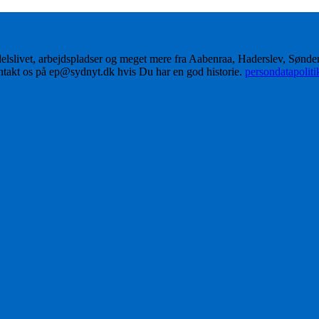
delslivet, arbejdspladser og meget mere fra Aabenraa, Haderslev, Sønd
ontakt os på ep@sydnyt.dk hvis Du har en god historie.
persondatapolit