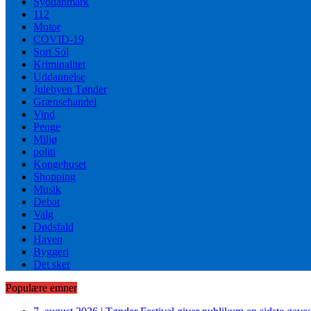
Syddanmark
112
Motor
COVID-19
Sort Sol
Kriminalitet
Uddannelse
Julebyen Tønder
Grænsehandel
Vind
Penge
Miljø
politi
Kongehuset
Shopping
Musik
Debat
Valg
Dødsfald
Haven
Byggeri
Det sker
Populære emner