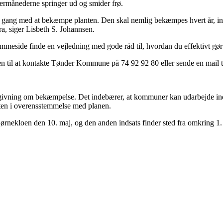
ermånederne springer ud og smider frø.
 i gang med at bekæmpe planten. Den skal nemlig bekæmpes hvert år, in
ra, siger Lisbeth S. Johannsen.
mmeside finde en vejledning med gode råd til, hvordan du effektivt gør 
il at kontakte Tønder Kommune på 74 92 92 80 eller sende en mail ti
vgivning om bekæmpelse. Det indebærer, at kommuner kan udarbejde in
ten i overensstemmelse med planen.
kloen den 10. maj, og den anden indsats finder sted fra omkring 1. j