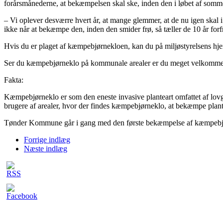
forårsmånederne, at bekæmpelsen skal ske, inden den i løbet af somm
– Vi oplever desværre hvert år, at mange glemmer, at de nu igen skal
ikke når at bekæmpe den, inden den smider frø, så tæller de 10 år forf
Hvis du er plaget af kæmpebjørnekloen, kan du på miljøstyrelsens hje
Ser du kæmpebjørneklo på kommunale arealer er du meget velkommen t
Fakta:
Kæmpebjørneklo er som den eneste invasive planteart omfattet af lo
brugere af arealer, hvor der findes kæmpebjørneklo, at bekæmpe plan
Tønder Kommune går i gang med den første bekæmpelse af kæmpebjørne
Forrige indlæg
Næste indlæg