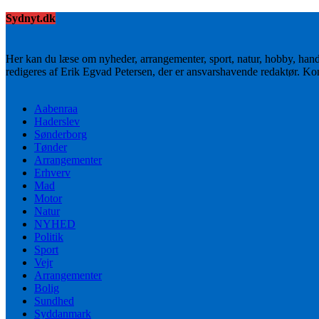
Sydnyt.dk
Her kan du læse om nyheder, arrangementer, sport, natur, hobby, han
redigeres af Erik Egvad Petersen, der er ansvarshavende redaktør. K
Aabenraa
Haderslev
Sønderborg
Tønder
Arrangementer
Erhverv
Mad
Motor
Natur
NYHED
Politik
Sport
Vejr
Arrangementer
Bolig
Sundhed
Syddanmark