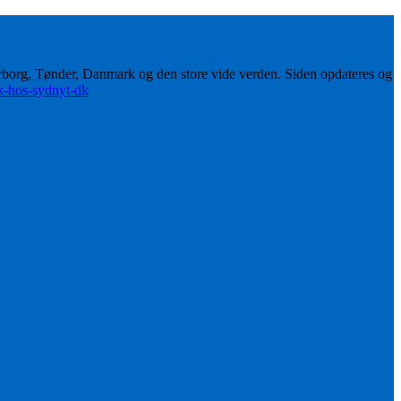
erborg, Tønder, Danmark og den store vide verden. Siden opdateres og
ik-hos-sydnyt-dk