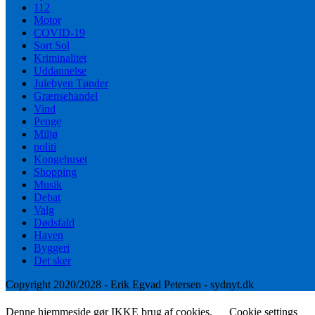
112
Motor
COVID-19
Sort Sol
Kriminalitet
Uddannelse
Julebyen Tønder
Grænsehandel
Vind
Penge
Miljø
politi
Kongehuset
Shopping
Musik
Debat
Valg
Dødsfald
Haven
Byggeri
Det sker
Copyright 2020/2028 - Erik Egvad Petersen - sydnyt.dk
Denne hjemmeside gør IKKE brug af cookies.
Cookie settings