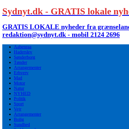
Sydnyt.dk - GRATIS lokale nyh
GRATIS LOKALE nyheder fra grænselandet,
redaktion@sydnyt.dk - mobil 2124 2696
Aabenraa
Haderslev
Sønderborg
Tønder
Arrangementer
Erhverv
Mad
Motor
Natur
NYHED
Politik
Sport
Vejr
Arrangementer
Bolig
Sundhed