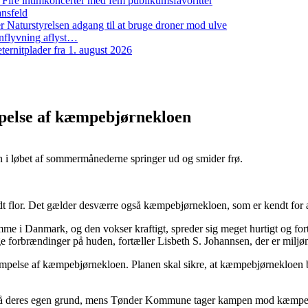
: Fire intimkoncerter med fem publikumsfavoritter
ansfeld
 Naturstyrelsen adgang til at bruge droner mod ulve
nflyvning aflyst…
ernitplader fra 1. august 2026
pelse af kæmpebjørnekloen
n i løbet af sommermånederne springer ud og smider frø.
fuldt flor. Det gælder desværre også kæmpebjørnekloen, som er kendt fo
me i Danmark, og den vokser kraftigt, spreder sig meget hurtigt og for
lige forbrændinger på huden, fortæller Lisbeth S. Johannsen, der er m
pelse af kæmpebjørnekloen. Planen skal sikre, at kæmpebjørnekloen b
 på deres egen grund, mens Tønder Kommune tager kampen mod kæmpebj