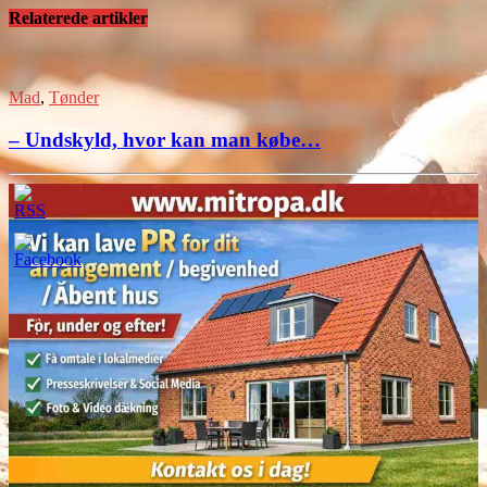
Relaterede artikler
Mad
,
Tønder
– Undskyld, hvor kan man købe…