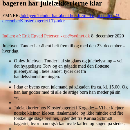
bageren har julelækkerierne klar
EMNER:
Julebyen Tønder har åbent helt frem til og med den 23.
december
Klosterbageriet i Tønder
Indlæg af:
Erik Egvad Petersen - ep@sydnyt.dk
8. december 2020
Julebyen Tønder har åbent helt frem til og med den 23. december –
hver dag.
Oplev Julebyen Tønder i al sin glans og julebelysning – vel
det hyggeligste Torv og en gågade med den flotteste
julebelysning i hele landet, lyder det fra
handelsstandsforeningen.
I dag er byens egen julemand på gågaden fra ca. kl. 15.00. Og
han har godter med til alle de artige børn han møder på sin
vej.
Julelækkerier hos Klosterbageriet i Kogade: – Vi har klejner,
norske klejner, kløben, risalamande, og ikke mindre end fire
forskellige slags berliner, lyder det fra Karina Schmidt i
bageriet, hvor man også kan nyde kaffen og kagen på stedet.