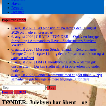
Haven
Byggeri
Det sker
Populære emner
6. august 2026
|
Tæl pindsvin nu på lørdag den 8. august
2026 og hjælp en presset art
6. august 2026
|
GRATIS I TØNDER: – Oplev en forrygende
forestilling i Amtmandens Have – Shakespeares Samlede
Værker
6. august 2026
|
Museum Sønderjylland: – Rekordmange
besøgte Gram Lergrav i juli og det er fortsat en attraktion også
i august måned
6. august 2026
|
DM i Ballonflyvning 2026 – Starten gik
onsdag aften – Du kan stadig når at få oplevelsen ind under
huden…
6. august 2026
|
Tønder Kommune med et godt tilbud: – Nyt
samarbejde gør bevægelse mere tilgængelig for flere
Søg
efter:
Forside
Jul2020
TØNDER: Julebyen har åbent – og