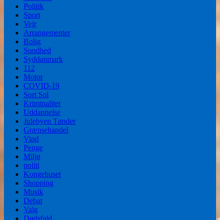
Politik
Sport
Vejr
Arrangementer
Bolig
Sundhed
Syddanmark
112
Motor
COVID-19
Sort Sol
Kriminalitet
Uddannelse
Julebyen Tønder
Grænsehandel
Vind
Penge
Miljø
politi
Kongehuset
Shopping
Musik
Debat
Valg
Dødsfald