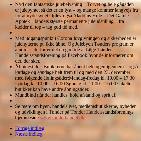
Nyd den fantastiske julebelysning – Torvet og hele gågaden
er julepyntet så det er en lyst – og mange kommer langvejs fra
for at nyde synet.Oplev også Aladdins Hule – Det Gamle
Apotek – landets største permanente juleudstilling – fra
kælder til top – tag god tid med.
Med udgangspunkt i Corona-lovgivningen og sikkerheden er
julehytterne pt. ikke åbne. Og Julebyen Tønders program er
ændret – derfor er det en god idè at følge Tønder
Handelsstandsforening på Facebook hvor de informerer om
det, der sker.
Åbningstider: Butikkerne har åbent hele ugen igennem – også
lørdage og søndage helt frem til og med den 23. december
med følgende åbningstider:Mandag-fredag kl. 10.00 – 17.30
Lørdag kl. 10.00 – 16.00 Søndag kl. 11.00 – 16.00Enkelte
butikker kan have andre åbningstider.
Mundbind når der handles, hold afstand og sprit af.
Se mere om byen, handelslivet, medlemsbutikkerne, nyheder
og udviklingen i Tønder på Tønder Handelsstandsforenings
hjemmeside
www.tonderhandel.dk
Forrige indlæg
Næste indlæg