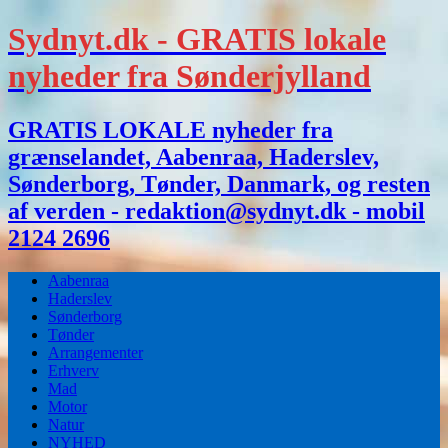
Sydnyt.dk - GRATIS lokale
nyheder fra Sønderjylland
GRATIS LOKALE nyheder fra
grænselandet, Aabenraa, Haderslev,
Sønderborg, Tønder, Danmark, og resten
af verden - redaktion@sydnyt.dk - mobil
2124 2696
Aabenraa
Haderslev
Sønderborg
Tønder
Arrangementer
Erhverv
Mad
Motor
Natur
NYHED