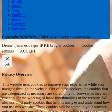
Musik
Debat
Valg
Dødsfald
Haven
Byggeri
Det sker
Copyright 2020/2028 - Erik Egvad Petersen - sydnyt.dk
Denne hjemmeside gør IKKE brug af cookies.
Cookie
settings
ACCEPT
Luk
Privacy Overview
This website uses cookies to improve your experience while you
navigate through the website. Out of these cookies, the cookies that
are categorized as necessary are stored on your browser as they are
essential for the working of basic functionalities of the website. We
also use third-party cookies that help us analyze and understand how
you use this website. These cookies will be stored in your browser
only with your consent. You also have the option to opt-out of these