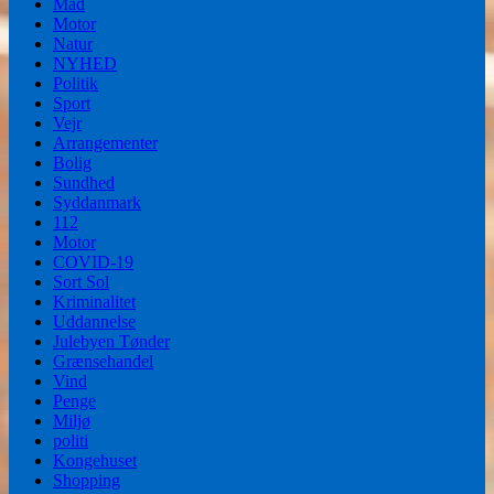
Mad
Motor
Natur
NYHED
Politik
Sport
Vejr
Arrangementer
Bolig
Sundhed
Syddanmark
112
Motor
COVID-19
Sort Sol
Kriminalitet
Uddannelse
Julebyen Tønder
Grænsehandel
Vind
Penge
Miljø
politi
Kongehuset
Shopping