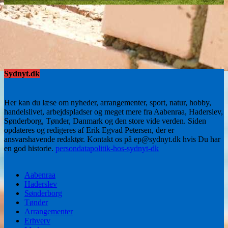
Sydnyt.dk
Her kan du læse om nyheder, arrangementer, sport, natur, hobby,
handelslivet, arbejdspladser og meget mere fra Aabenraa, Haderslev,
Sønderborg, Tønder, Danmark og den store vide verden. Siden
opdateres og redigeres af Erik Egvad Petersen, der er
ansvarshavende redaktør. Kontakt os på ep@sydnyt.dk hvis Du har
en god historie.
persondatapolitik-hos-sydnyt-dk
Aabenraa
Haderslev
Sønderborg
Tønder
Arrangementer
Erhverv