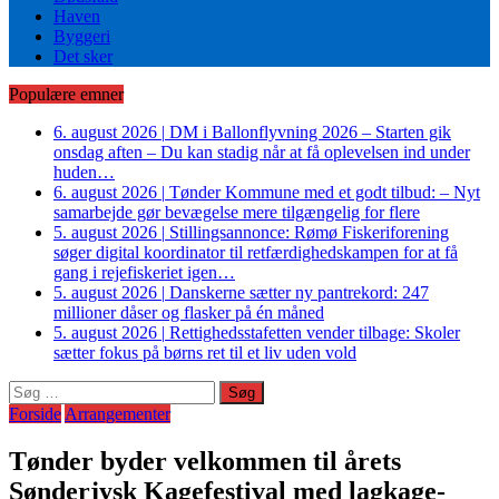
Haven
Byggeri
Det sker
Populære emner
6. august 2026
|
DM i Ballonflyvning 2026 – Starten gik
onsdag aften – Du kan stadig når at få oplevelsen ind under
huden…
6. august 2026
|
Tønder Kommune med et godt tilbud: – Nyt
samarbejde gør bevægelse mere tilgængelig for flere
5. august 2026
|
Stillingsannonce: Rømø Fiskeriforening
søger digital koordinator til retfærdighedskampen for at få
gang i rejefiskeriet igen…
5. august 2026
|
Danskerne sætter ny pantrekord: 247
millioner dåser og flasker på én måned
5. august 2026
|
Rettighedsstafetten vender tilbage: Skoler
sætter fokus på børns ret til et liv uden vold
Søg
efter:
Forside
Arrangementer
Tønder byder velkommen til årets
Sønderjysk Kagefestival med lagkage-