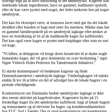
tydelige tegn på at have tilknytning til det sønderjyske. Kagerne kan
indeholde lokale ingredienser, have en gammel, traditionel opskrift,
eller de kan være pyntet med noget, der leder tankerne hen på noget
sønderjysk.
Det kan for eksempel være, at moussen lavet med gin fra det lokale
destilleri eller bunden er bagt med urter fra marsken. Måske man har
en gammel familieopskrift på en sønderjysk lagkage eller ønsker at
lave en fortolkning af én af de traditionelle kager fra kaffebordet.
Det kan også være kagen er pyntet med kniplinger eller som en sort
sol kage.
”Vi håber, at deltagerne vil bruge deres kreativitet til at skabe nogle
fantastiske kager, der vil give dommerne en svær beslutning,” siger
Signe Visbech Holm Pedersen fra Tøndermarsk Initiativet.”
Et stærkt dommerpanel vil bedømme kagerne og finde
Danmarksmesteren i sønderjysk lagkage. Vinderlagkagen vil måske
endda få lov til at blive en del af udvalget hos de lokale bagere i en
periode efterfølgende.
Konkurrencen om Danmarks bedste sønderjyske lagkage er ikke
den eneste aktivitet på kagefestivalen. Kageruten byder på 21
forskellige kager fra det sønderjyske kaffebord, bagt af lokale bagere
og restauratører og af eleverne fra bager- og konditoruddannelsen
hos EUC Syd i Tønder. Der er også konkurrencer om kagetegning,