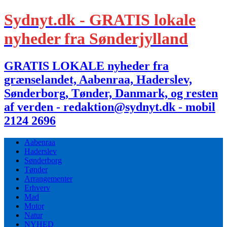
Sydnyt.dk - GRATIS lokale
nyheder fra Sønderjylland
GRATIS LOKALE nyheder fra
grænselandet, Aabenraa, Haderslev,
Sønderborg, Tønder, Danmark, og resten
af verden - redaktion@sydnyt.dk - mobil
2124 2696
Aabenraa
Haderslev
Sønderborg
Tønder
Arrangementer
Erhverv
Mad
Motor
Natur
NYHED