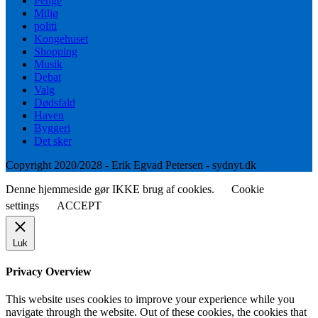
Penge
Miljø
politi
Kongehuset
Shopping
Musik
Debat
Valg
Dødsfald
Haven
Byggeri
Det sker
Copyright 2020/2028 - Erik Egvad Petersen - sydnyt.dk
Denne hjemmeside gør IKKE brug af cookies.
Cookie
settings
ACCEPT
Luk
Privacy Overview
This website uses cookies to improve your experience while you
navigate through the website. Out of these cookies, the cookies that