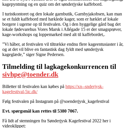
kagepyntning og en quiz om det sønderjyske kaffebord.
I turistkontoret og den lokale garnbutik, Garnbyjakobsen, kan man
se et fuldt kaffebord med hæklede kager, som er hæklet af lokale
borgere i ugerne op til festivalen. Og i den hyggelige gård bag det
lokale fødevarehus Vores Marsk i Allégade 15 er der smagsprøver,
kage-workshops og loppemarked med alt til kaffebordet,.
”Vi håber, at festivalen vil tiltrække endnu flere kageentusiaster i år,
og at det vil blive en fantastisk dag fyldt med sønderjysk
kageglæde,” siger Signe Pedersen.
Tilmelding til lagkagekonkurrencen til
sivhpe@toender.dk
Billetter til festivalen kan købes på
https://xn--snderjysk-
kagefestival-5ic.dk/
Følg festivalen på Instagram på @soenderjysk_kagefestival
Evt. spørgsmål kan rettes til 5380 7067.
Få lidt af stemningen fra Sønderjysk Kagefestival 2022 her i
videoklippet: