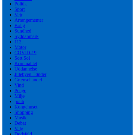
Politik
Sport
Vejr
Arrangementer
Bolig
Sundhed
Syddanmark
112
Motor
COVID-19
Sort Sol
Kriminalitet
Uddannelse
Julebyen Tønder
Grænsehandel
Vind
Penge
Miljø
politi
Kongehuset
Shopping
Musik
Debat
Valg
Dødsfald