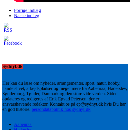
Forrige indlæg
Næste indlæg
Sydnyt.dk
Her kan du læse om nyheder, arrangementer, sport, natur, hobby,
handelslivet, arbejdspladser og meget mere fra Aabenraa, Haderslev,
Sønderborg, Tønder, Danmark og den store vide verden. Siden
opdateres og redigeres af Erik Egvad Petersen, der er
ansvarshavende redaktør. Kontakt os på ep@sydnyt.dk hvis Du har
en god historie.
persondatapolitik-hos-sydnyt-dk
Aabenraa
Haderslev