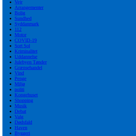
Vejr
Arrangementer
Bolig
Sundhed
Syddanmark
112
Motor
COVID-19
Sort Sol
Kriminalitet
Uddannelse
Julebyen Tønder
Grænsehandel
Vind
Penge
Miljø
politi
Kongehuset
Shopping
Musik
Debat
Valg
Dødsfald
Haven
Byggeri