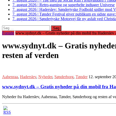
7. august 2026
|
– Tag med på Social Run i festivaltiden i Tø
7. august 2026
|
Retro-gaming og superhelte indtager Universe
7. august 2026
|
Haderslev: Sønderjyske Fodbold spiller mod V
7. august 2026
|
Tønder Festival giver publikum en sidste gave
7. august 2026
|
Sønderjyske Motorvej får ny asfalt ved Christi
Søg
efter:
Forside
www.sydnyt.dk – Gratis nyheder på din mobil fra Haderslev
www.sydnyt.dk – Gratis nyhede
resten af verden
Aabenraa
,
Haderslev
,
Nyheder
,
Sønderborg
,
Tønder
12. september 2
www.sydnyt.dk – Gratis nyheder på din mobil fra Ha
Nyheder fra Haderslev, Aabenraa, Tønder, Sønderborg og resten af ve