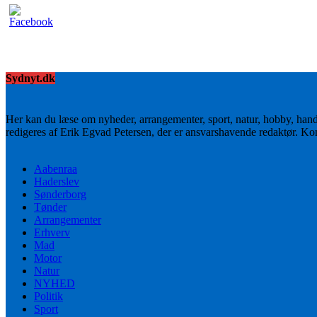
Sydnyt.dk
Her kan du læse om nyheder, arrangementer, sport, natur, hobby, han
redigeres af Erik Egvad Petersen, der er ansvarshavende redaktør. K
Aabenraa
Haderslev
Sønderborg
Tønder
Arrangementer
Erhverv
Mad
Motor
Natur
NYHED
Politik
Sport