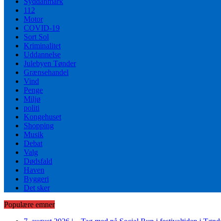
Syddanmark
112
Motor
COVID-19
Sort Sol
Kriminalitet
Uddannelse
Julebyen Tønder
Grænsehandel
Vind
Penge
Miljø
politi
Kongehuset
Shopping
Musik
Debat
Valg
Dødsfald
Haven
Byggeri
Det sker
Populære emner