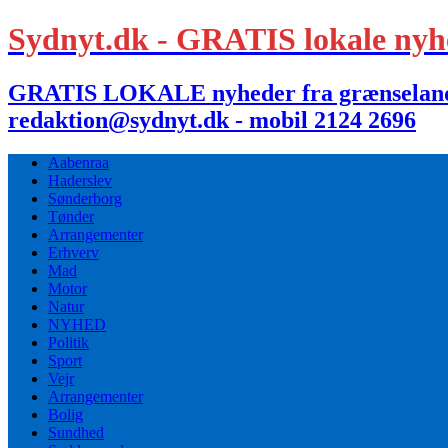
Sydnyt.dk - GRATIS lokale nyh
GRATIS LOKALE nyheder fra grænselandet,
redaktion@sydnyt.dk - mobil 2124 2696
Aabenraa
Haderslev
Sønderborg
Tønder
Arrangementer
Erhverv
Mad
Motor
Natur
NYHED
Politik
Sport
Vejr
Arrangementer
Bolig
Sundhed