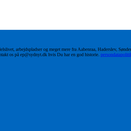
delslivet, arbejdspladser og meget mere fra Aabenraa, Haderslev, Sønd
ontakt os på ep@sydnyt.dk hvis Du har en god historie.
persondatapolit