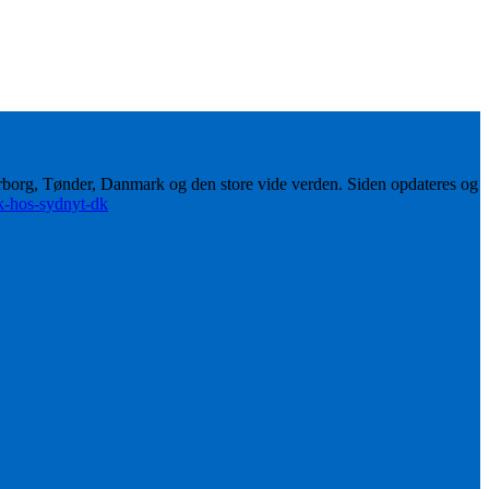
erborg, Tønder, Danmark og den store vide verden. Siden opdateres og
ik-hos-sydnyt-dk