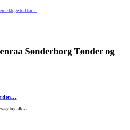
gerne kigge ind før…
benraa Sønderborg Tønder og
verden…
 www.sydnyt.dk…