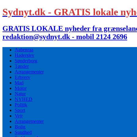
Sydnyt.dk - GRATIS lokale nyh
GRATIS LOKALE nyheder fra grænselandet,
redaktion@sydnyt.dk - mobil 2124 2696
Aabenraa
Haderslev
Sønderborg
Tønder
Arrangementer
Erhverv
Mad
Motor
Natur
NYHED
Politik
Sport
Vejr
Arrangementer
Bolig
Sundhed