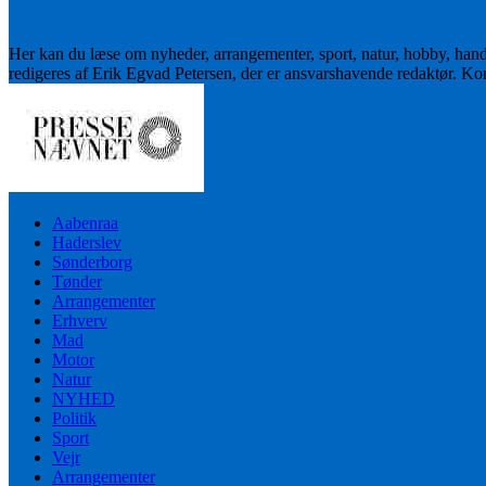
Her kan du læse om nyheder, arrangementer, sport, natur, hobby, han
redigeres af Erik Egvad Petersen, der er ansvarshavende redaktør. K
Aabenraa
Haderslev
Sønderborg
Tønder
Arrangementer
Erhverv
Mad
Motor
Natur
NYHED
Politik
Sport
Vejr
Arrangementer