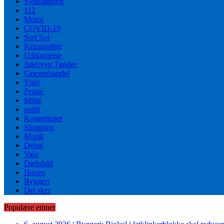
Syddanmark
112
Motor
COVID-19
Sort Sol
Kriminalitet
Uddannelse
Julebyen Tønder
Grænsehandel
Vind
Penge
Miljø
politi
Kongehuset
Shopping
Musik
Debat
Valg
Dødsfald
Haven
Byggeri
Det sker
Populære emner