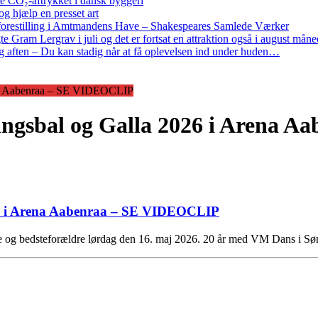
re CO₂-aftrykket i dansk byggeri
g hjælp en presset art
restilling i Amtmandens Have – Shakespeares Samlede Værker
ram Lergrav i juli og det er fortsat en attraktion også i august måne
 aften – Du kan stadig når at få oplevelsen ind under huden…
ena Aabenraa – SE VIDEOCLIP
ingsbal og Galla 2026 i Arena 
26 i Arena Aabenraa – SE VIDEOCLIP
e og bedsteforældre lørdag den 16. maj 2026. 20 år med VM Dans i S