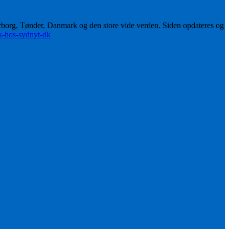
erborg, Tønder, Danmark og den store vide verden. Siden opdateres og
ik-hos-sydnyt-dk