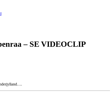
d
Aabenraa – SE VIDEOCLIP
ønderjylland….