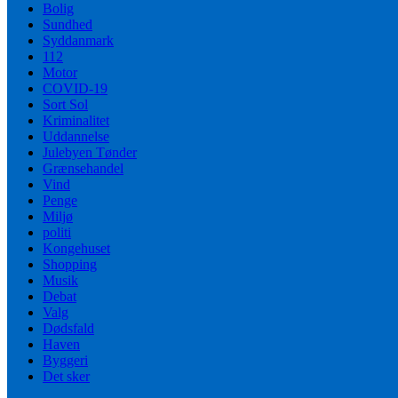
Bolig
Sundhed
Syddanmark
112
Motor
COVID-19
Sort Sol
Kriminalitet
Uddannelse
Julebyen Tønder
Grænsehandel
Vind
Penge
Miljø
politi
Kongehuset
Shopping
Musik
Debat
Valg
Dødsfald
Haven
Byggeri
Det sker