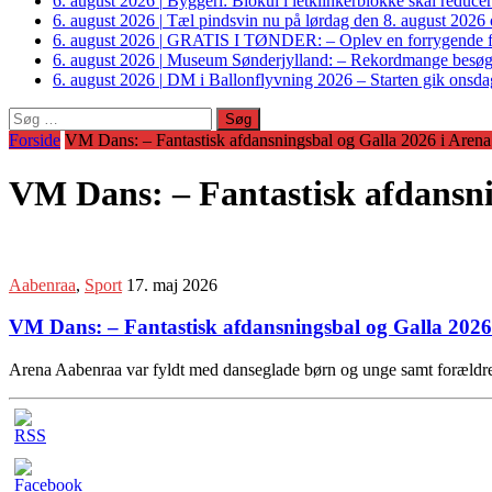
6. august 2026
|
Byggeri: Biokul i letklinkerblokke skal reduce
6. august 2026
|
Tæl pindsvin nu på lørdag den 8. august 2026 o
6. august 2026
|
GRATIS I TØNDER: – Oplev en forrygende fo
6. august 2026
|
Museum Sønderjylland: – Rekordmange besøgte G
6. august 2026
|
DM i Ballonflyvning 2026 – Starten gik onsdag
Søg
efter:
Forside
VM Dans: – Fantastisk afdansningsbal og Galla 2026 i Ar
VM Dans: – Fantastisk afdansn
Aabenraa
,
Sport
17. maj 2026
VM Dans: – Fantastisk afdansningsbal og Galla 20
Arena Aabenraa var fyldt med danseglade børn og unge samt forældr