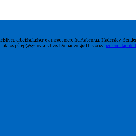
delslivet, arbejdspladser og meget mere fra Aabenraa, Haderslev, Sønd
ontakt os på ep@sydnyt.dk hvis Du har en god historie.
persondatapolit