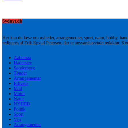
Sydnyt.dk
Her kan du læse om nyheder, arrangementer, sport, natur, hobby, han
redigeres af Erik Egvad Petersen, der er ansvarshavende redaktør. K
Aabenraa
Haderslev
Sønderborg
Tønder
Arrangementer
Erhverv
Mad
Motor
Natur
NYHED
Politik
Sport
Vejr
Arrangementer