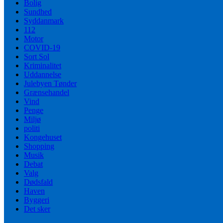
Bolig
Sundhed
Syddanmark
112
Motor
COVID-19
Sort Sol
Kriminalitet
Uddannelse
Julebyen Tønder
Grænsehandel
Vind
Penge
Miljø
politi
Kongehuset
Shopping
Musik
Debat
Valg
Dødsfald
Haven
Byggeri
Det sker