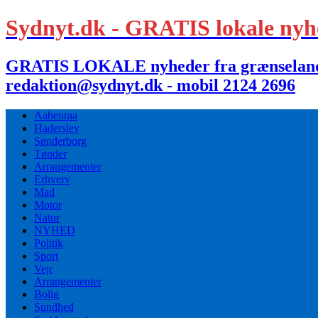
Sydnyt.dk - GRATIS lokale nyh
GRATIS LOKALE nyheder fra grænselandet,
redaktion@sydnyt.dk - mobil 2124 2696
Aabenraa
Haderslev
Sønderborg
Tønder
Arrangementer
Erhverv
Mad
Motor
Natur
NYHED
Politik
Sport
Vejr
Arrangementer
Bolig
Sundhed