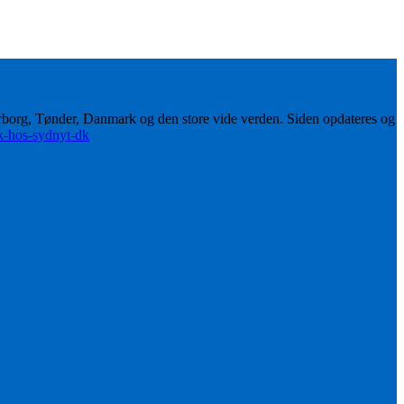
erborg, Tønder, Danmark og den store vide verden. Siden opdateres og
ik-hos-sydnyt-dk