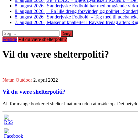
8. august 2026
|
SE VIDEO – Mjøls Lystfiskeri Rødekro – De hu
8. august 2026
|
Sønderjyske Fodbold har med omgående virkni
8. august 2026
|
– En lille dreng forsvinder, og politiet i Sønd
8. august 2026
|
Sønderjyske Fodbold: – Tag med til udebanek
7. august 2026
|
Masser af knallerter i Ravsted fredag aften: 
Søg
efter:
Forside
Vil du være shelterpoliti?
Vil du være shelterpoliti?
Natur
,
Outdoor
2. april 2022
Vil du være shelterpoliti?
Alt for mange booker et shelter i naturen uden at møde op. Det betyd