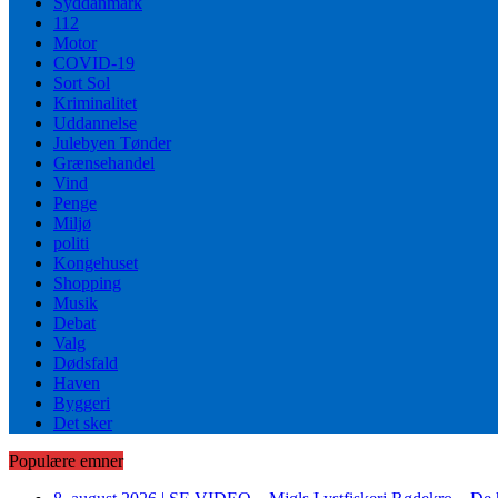
Syddanmark
112
Motor
COVID-19
Sort Sol
Kriminalitet
Uddannelse
Julebyen Tønder
Grænsehandel
Vind
Penge
Miljø
politi
Kongehuset
Shopping
Musik
Debat
Valg
Dødsfald
Haven
Byggeri
Det sker
Populære emner