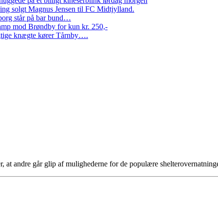
ggede på et billigt kineserblink lørdag morgen
ng solgt Magnus Jensen til FC Midtjylland.
erborg står på bar bund…
amp mod Brøndby for kun kr. 250,-
Rigtige knægte kører Tårnby….
er, at andre går glip af mulighederne for de populære shelterovernatni