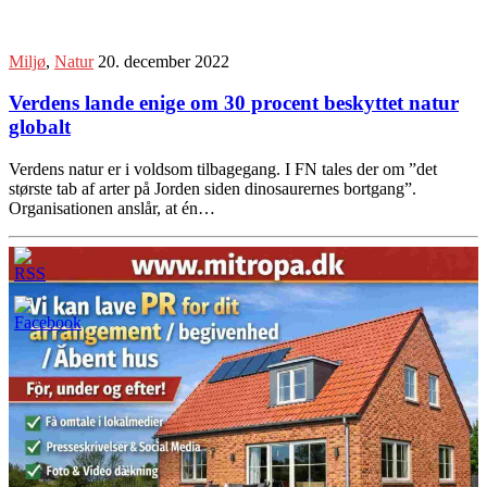
Miljø
,
Natur
20. december 2022
Verdens lande enige om 30 procent beskyttet natur
globalt
Verdens natur er i voldsom tilbagegang. I FN tales der om ”det
største tab af arter på Jorden siden dinosaurernes bortgang”.
Organisationen anslår, at én…