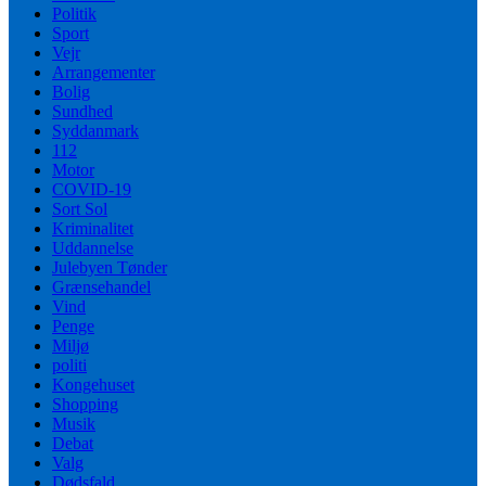
Politik
Sport
Vejr
Arrangementer
Bolig
Sundhed
Syddanmark
112
Motor
COVID-19
Sort Sol
Kriminalitet
Uddannelse
Julebyen Tønder
Grænsehandel
Vind
Penge
Miljø
politi
Kongehuset
Shopping
Musik
Debat
Valg
Dødsfald