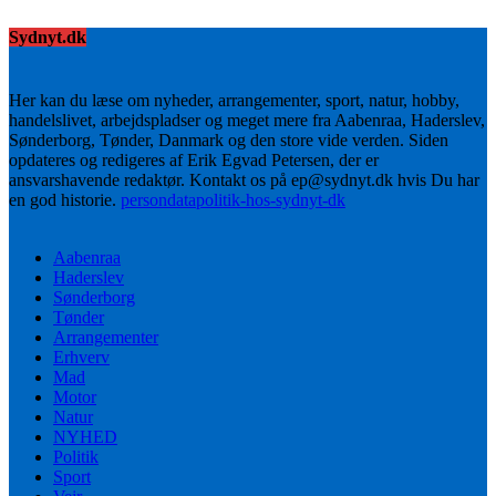
Sydnyt.dk
Her kan du læse om nyheder, arrangementer, sport, natur, hobby,
handelslivet, arbejdspladser og meget mere fra Aabenraa, Haderslev,
Sønderborg, Tønder, Danmark og den store vide verden. Siden
opdateres og redigeres af Erik Egvad Petersen, der er
ansvarshavende redaktør. Kontakt os på ep@sydnyt.dk hvis Du har
en god historie.
persondatapolitik-hos-sydnyt-dk
Aabenraa
Haderslev
Sønderborg
Tønder
Arrangementer
Erhverv
Mad
Motor
Natur
NYHED
Politik
Sport