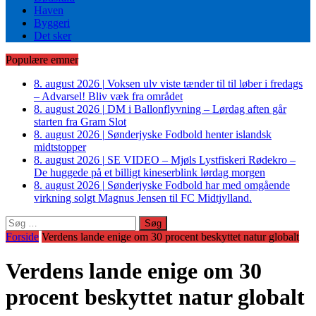
Haven
Byggeri
Det sker
Populære emner
8. august 2026
|
Voksen ulv viste tænder til til løber i fredags
– Advarsel! Bliv væk fra området
8. august 2026
|
DM i Ballonflyvning – Lørdag aften går
starten fra Gram Slot
8. august 2026
|
Sønderjyske Fodbold henter islandsk
midtstopper
8. august 2026
|
SE VIDEO – Mjøls Lystfiskeri Rødekro –
De huggede på et billigt kineserblink lørdag morgen
8. august 2026
|
Sønderjyske Fodbold har med omgående
virkning solgt Magnus Jensen til FC Midtjylland.
Søg
efter:
Forside
Verdens lande enige om 30 procent beskyttet natur globalt
Verdens lande enige om 30
procent beskyttet natur globalt