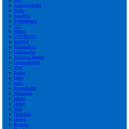
Vejr
Arrangementer
Bolig
Sundhed
Syddanmark
112
Motor
COVID-19
Sort Sol
Kriminalitet
Uddannelse
Julebyen Tønder
Grænsehandel
Vind
Penge
Miljø
politi
Kongehuset
Shopping
Musik
Debat
Valg
Dødsfald
Haven
Byggeri