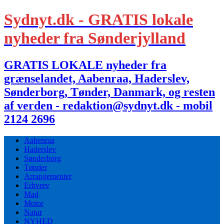
Sydnyt.dk - GRATIS lokale
nyheder fra Sønderjylland
GRATIS LOKALE nyheder fra
grænselandet, Aabenraa, Haderslev,
Sønderborg, Tønder, Danmark, og resten
af verden - redaktion@sydnyt.dk - mobil
2124 2696
Aabenraa
Haderslev
Sønderborg
Tønder
Arrangementer
Erhverv
Mad
Motor
Natur
NYHED