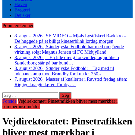
Haven
Byggeri
Det sker
Populære emner
8. august 2026
|
SE VIDEO – Mjøls Lystfiskeri Rødekro –
De huggede på et billigt kineserblink lørdag morgen
8. august 2026
|
Sønderjyske Fodbold har med omgående
virkning solgt Magnus Jensen til FC Midtjylland.
8. august 2026
|
– En lille dreng forsvinder, og politiet i
Sønderborg står på bar bund…
8. august 2026
|
Sønderjyske Fodbold: – Tag med til
udebanekamp mod Brøndby for kun kr. 250,-
7. august 2026
|
Masser af knallerter i Ravsted fredag aften:
Rigtige knægte kører Tårnby….
Søg
efter:
Forside
Vejdirektoratet: Pinsetrafikken bliver mest mærkbar i
sommerhusområder
Vejdirektoratet: Pinsetrafikken
bliver mest mærkbar i