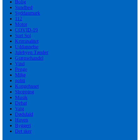
Bolig
Sundhed
Syddanmark
112
Motor
COVID-19
Sort Sol
Kriminalitet
Uddannelse
Julebyen Tønder
Grænsehandel
Vind
Penge
Miljø
politi
Kongehuset
Shopping
Musik
Debat
Valg
Dødsfald
Haven
Byggeri
Det sker