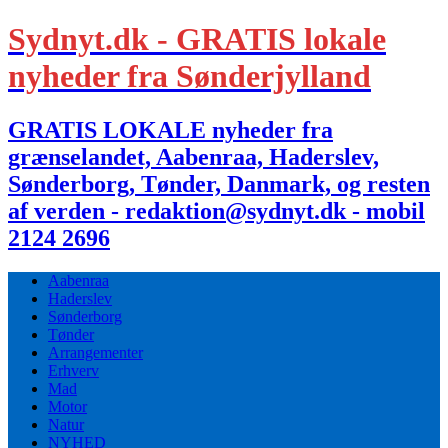
Sydnyt.dk - GRATIS lokale
nyheder fra Sønderjylland
GRATIS LOKALE nyheder fra
grænselandet, Aabenraa, Haderslev,
Sønderborg, Tønder, Danmark, og resten
af verden - redaktion@sydnyt.dk - mobil
2124 2696
Aabenraa
Haderslev
Sønderborg
Tønder
Arrangementer
Erhverv
Mad
Motor
Natur
NYHED