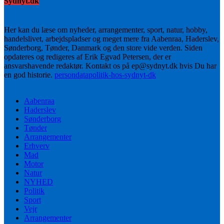
Sydnyt.dk
Her kan du læse om nyheder, arrangementer, sport, natur, hobby,
handelslivet, arbejdspladser og meget mere fra Aabenraa, Haderslev,
Sønderborg, Tønder, Danmark og den store vide verden. Siden
opdateres og redigeres af Erik Egvad Petersen, der er
ansvarshavende redaktør. Kontakt os på ep@sydnyt.dk hvis Du har
en god historie.
persondatapolitik-hos-sydnyt-dk
Aabenraa
Haderslev
Sønderborg
Tønder
Arrangementer
Erhverv
Mad
Motor
Natur
NYHED
Politik
Sport
Vejr
Arrangementer