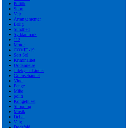
Politik
Sport
Vejr
Arrangementer
Bolig
Sundhed
Syddanmark
112
Motor
COVID-19
Sort Sol
Kriminalitet
Uddannelse
Julebyen Tønder
Grænsehandel
Vind
Penge
Miljø
politi
Kongehuset
Shopping
Musik
Debat
Valg
Dødsfald