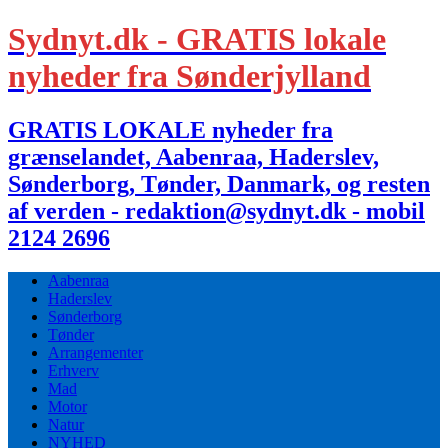
Sydnyt.dk - GRATIS lokale
nyheder fra Sønderjylland
GRATIS LOKALE nyheder fra
grænselandet, Aabenraa, Haderslev,
Sønderborg, Tønder, Danmark, og resten
af verden - redaktion@sydnyt.dk - mobil
2124 2696
Aabenraa
Haderslev
Sønderborg
Tønder
Arrangementer
Erhverv
Mad
Motor
Natur
NYHED