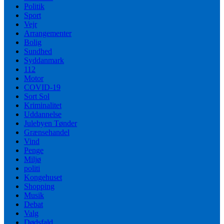
Politik
Sport
Vejr
Arrangementer
Bolig
Sundhed
Syddanmark
112
Motor
COVID-19
Sort Sol
Kriminalitet
Uddannelse
Julebyen Tønder
Grænsehandel
Vind
Penge
Miljø
politi
Kongehuset
Shopping
Musik
Debat
Valg
Dødsfald