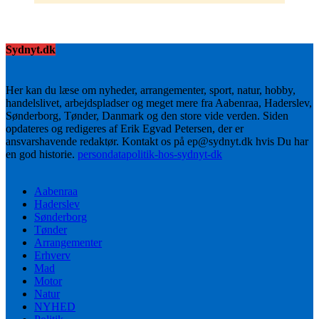
Sydnyt.dk
Her kan du læse om nyheder, arrangementer, sport, natur, hobby,
handelslivet, arbejdspladser og meget mere fra Aabenraa, Haderslev,
Sønderborg, Tønder, Danmark og den store vide verden. Siden
opdateres og redigeres af Erik Egvad Petersen, der er
ansvarshavende redaktør. Kontakt os på ep@sydnyt.dk hvis Du har
en god historie.
persondatapolitik-hos-sydnyt-dk
Aabenraa
Haderslev
Sønderborg
Tønder
Arrangementer
Erhverv
Mad
Motor
Natur
NYHED