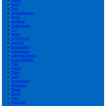
Politik
Sport
Vejr
Arrangementer
Bolig
Sundhed
Syddanmark
112
Motor
COVID-19
Sort Sol
Kriminalitet
Uddannelse
Julebyen Tønder
Grænsehandel
Vind
Penge
Miljø
politi
Kongehuset
Shopping
Musik
Debat
Valg
Dødsfald