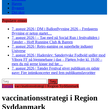
Haven
Byggeri
Det sker
Populære emner
7. august 2026
|
DM i Ballonflyvning 2026 – Fredagens
flyvning er netop startet…
7. august 2026
|
– Tag med på Social Run i festivaltiden i
Tønder – Hoff Running Club & Bareen
7. august 2026
|
Retro-gaming og superhelte indtager
Universe
7. august 2026
|
Haderslev: Sønderjyske Fodbold spiller mod
Viborg FF på hjemmebane i dag – Fløjten lyder kl. 19.00 –
men du må gerne kigge ind før…
7. august 2026
|
Tønder Festival giver publikum en sidste
gave: Fire intimkoncerter med fem publikumsfavoritter
Søg
efter:
Forside
vaccinationsstrategi i Region Syddanmark
vaccinationsstrategi i Region
Syddanmark