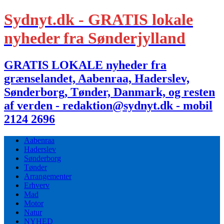
Sydnyt.dk - GRATIS lokale
nyheder fra Sønderjylland
GRATIS LOKALE nyheder fra
grænselandet, Aabenraa, Haderslev,
Sønderborg, Tønder, Danmark, og resten
af verden - redaktion@sydnyt.dk - mobil
2124 2696
Aabenraa
Haderslev
Sønderborg
Tønder
Arrangementer
Erhverv
Mad
Motor
Natur
NYHED