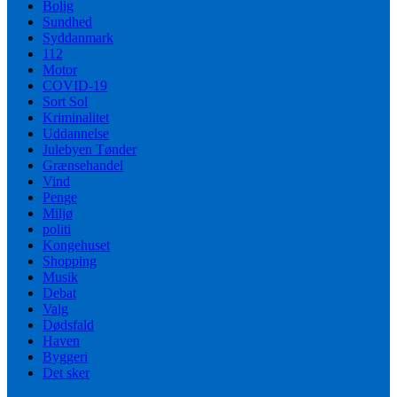
Bolig
Sundhed
Syddanmark
112
Motor
COVID-19
Sort Sol
Kriminalitet
Uddannelse
Julebyen Tønder
Grænsehandel
Vind
Penge
Miljø
politi
Kongehuset
Shopping
Musik
Debat
Valg
Dødsfald
Haven
Byggeri
Det sker