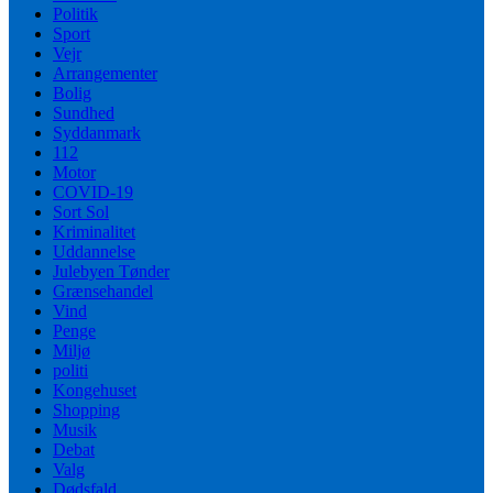
Politik
Sport
Vejr
Arrangementer
Bolig
Sundhed
Syddanmark
112
Motor
COVID-19
Sort Sol
Kriminalitet
Uddannelse
Julebyen Tønder
Grænsehandel
Vind
Penge
Miljø
politi
Kongehuset
Shopping
Musik
Debat
Valg
Dødsfald