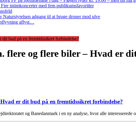
iborg FF på hjemmebane i dag – Fløjten lyder kl. 19.00 – men du må 
: Fire intimkoncerter med fem publikumsfavoritter
ansfeld
 Naturstyrelsen adgang til at bruge droner mod ulve
nflyvning aflyst…
r dit bud på en fremtidssikret forbindelse?
 flere og flere biler – Hvad er di
– Hvad er dit bud på en fremtidssikret forbindelse?
ejdirektoratet og Banedanmark i en ny analyse, hvor alle interesserede