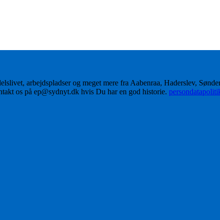
delslivet, arbejdspladser og meget mere fra Aabenraa, Haderslev, Sønd
ontakt os på ep@sydnyt.dk hvis Du har en god historie.
persondatapolit