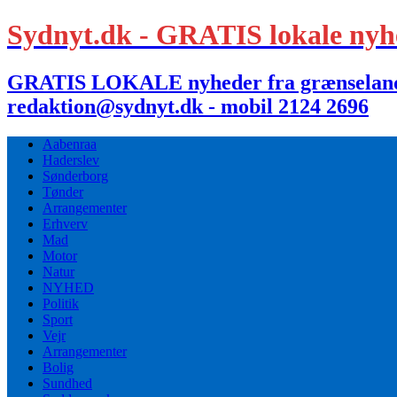
Sydnyt.dk - GRATIS lokale nyh
GRATIS LOKALE nyheder fra grænselandet,
redaktion@sydnyt.dk - mobil 2124 2696
Aabenraa
Haderslev
Sønderborg
Tønder
Arrangementer
Erhverv
Mad
Motor
Natur
NYHED
Politik
Sport
Vejr
Arrangementer
Bolig
Sundhed