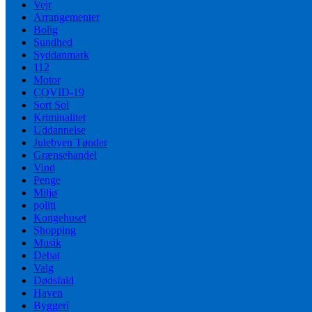
Vejr
Arrangementer
Bolig
Sundhed
Syddanmark
112
Motor
COVID-19
Sort Sol
Kriminalitet
Uddannelse
Julebyen Tønder
Grænsehandel
Vind
Penge
Miljø
politi
Kongehuset
Shopping
Musik
Debat
Valg
Dødsfald
Haven
Byggeri