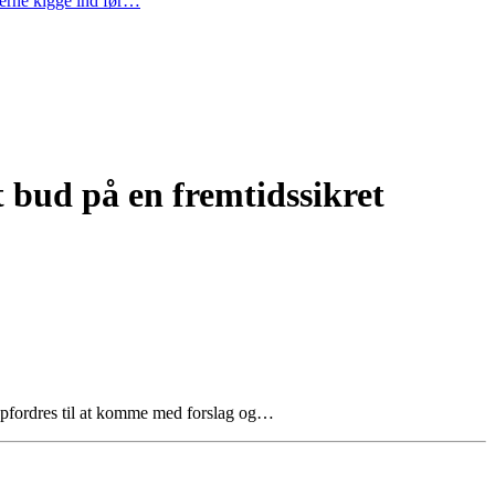
gerne kigge ind før…
t bud på en fremtidssikret
 opfordres til at komme med forslag og…