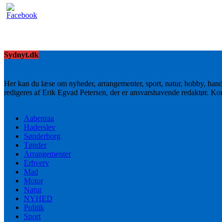
Sydnyt.dk
Her kan du læse om nyheder, arrangementer, sport, natur, hobby, han
redigeres af Erik Egvad Petersen, der er ansvarshavende redaktør. K
Aabenraa
Haderslev
Sønderborg
Tønder
Arrangementer
Erhverv
Mad
Motor
Natur
NYHED
Politik
Sport