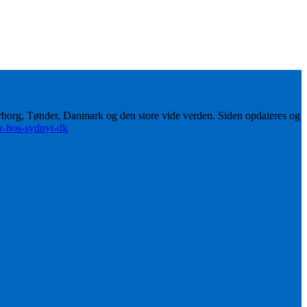
erborg, Tønder, Danmark og den store vide verden. Siden opdateres og
ik-hos-sydnyt-dk