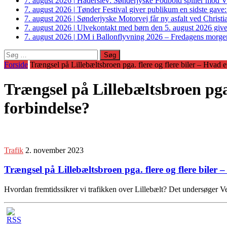
7. august 2026
|
Haderslev: Sønderjyske Fodbold spiller mod V
7. august 2026
|
Tønder Festival giver publikum en sidste gave
7. august 2026
|
Sønderjyske Motorvej får ny asfalt ved Christi
7. august 2026
|
Ulvekontakt med børn den 5. august 2026 giver
7. august 2026
|
DM i Ballonflyvning 2026 – Fredagens morge
Søg
efter:
Forside
Trængsel på Lillebæltsbroen pga. flere og flere biler – Hvad e
Trængsel på Lillebæltsbroen pga.
forbindelse?
Trafik
2. november 2023
Trængsel på Lillebæltsbroen pga. flere og flere biler 
Hvordan fremtidssikrer vi trafikken over Lillebælt? Det undersøger V