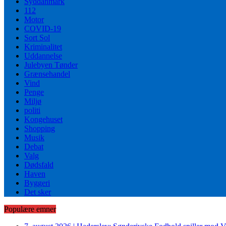
Syddanmark
112
Motor
COVID-19
Sort Sol
Kriminalitet
Uddannelse
Julebyen Tønder
Grænsehandel
Vind
Penge
Miljø
politi
Kongehuset
Shopping
Musik
Debat
Valg
Dødsfald
Haven
Byggeri
Det sker
Populære emner