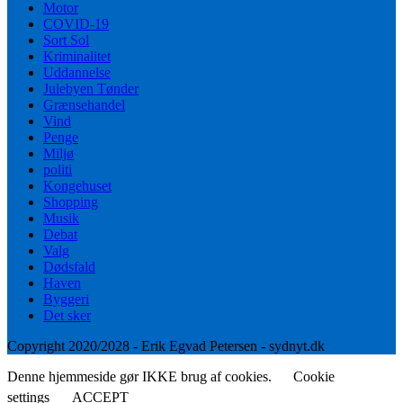
Motor
COVID-19
Sort Sol
Kriminalitet
Uddannelse
Julebyen Tønder
Grænsehandel
Vind
Penge
Miljø
politi
Kongehuset
Shopping
Musik
Debat
Valg
Dødsfald
Haven
Byggeri
Det sker
Copyright 2020/2028 - Erik Egvad Petersen - sydnyt.dk
Denne hjemmeside gør IKKE brug af cookies.
Cookie
settings
ACCEPT