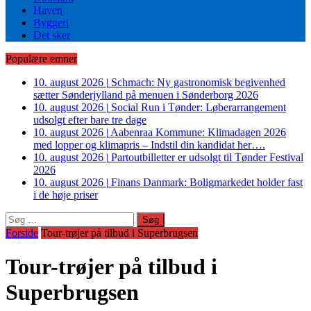
Haven
Byggeri
Det sker
Populære emner
10. august 2026
|
Schmach: Ny gastronomisk begivenhed
sætter Sønderjylland på menuen i Sønderborg 2026
10. august 2026
|
Social Run i Tønder: Løberarrangement
udsolgt efter bare tre dage
10. august 2026
|
Aabenraa Kommune: Klimadagen 2026
med lopper og klimapris – Indstil din kandidat her….
10. august 2026
|
Partoutbilletter er udsolgt til Tønder Festival
2026
10. august 2026
|
Finans Danmark: Boligmarkedet holder fast
i de høje priser
Søg
efter:
Forside
Tour-trøjer på tilbud i Superbrugsen
Tour-trøjer på tilbud i
Superbrugsen