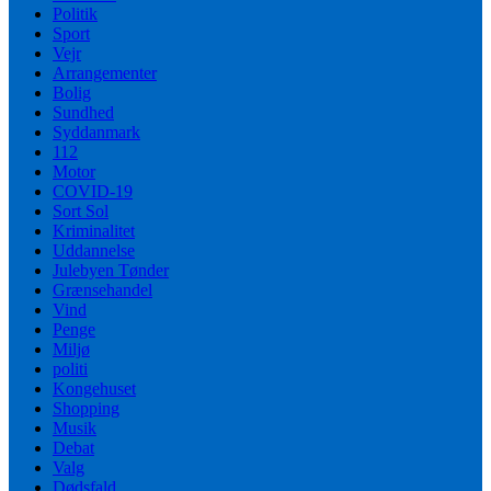
Politik
Sport
Vejr
Arrangementer
Bolig
Sundhed
Syddanmark
112
Motor
COVID-19
Sort Sol
Kriminalitet
Uddannelse
Julebyen Tønder
Grænsehandel
Vind
Penge
Miljø
politi
Kongehuset
Shopping
Musik
Debat
Valg
Dødsfald