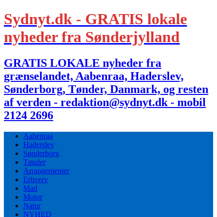
Sydnyt.dk - GRATIS lokale
nyheder fra Sønderjylland
GRATIS LOKALE nyheder fra
grænselandet, Aabenraa, Haderslev,
Sønderborg, Tønder, Danmark, og resten
af verden - redaktion@sydnyt.dk - mobil
2124 2696
Aabenraa
Haderslev
Sønderborg
Tønder
Arrangementer
Erhverv
Mad
Motor
Natur
NYHED