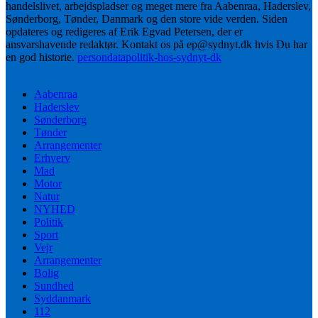
handelslivet, arbejdspladser og meget mere fra Aabenraa, Haderslev,
Sønderborg, Tønder, Danmark og den store vide verden. Siden
opdateres og redigeres af Erik Egvad Petersen, der er
ansvarshavende redaktør. Kontakt os på ep@sydnyt.dk hvis Du har
en god historie.
persondatapolitik-hos-sydnyt-dk
Aabenraa
Haderslev
Sønderborg
Tønder
Arrangementer
Erhverv
Mad
Motor
Natur
NYHED
Politik
Sport
Vejr
Arrangementer
Bolig
Sundhed
Syddanmark
112