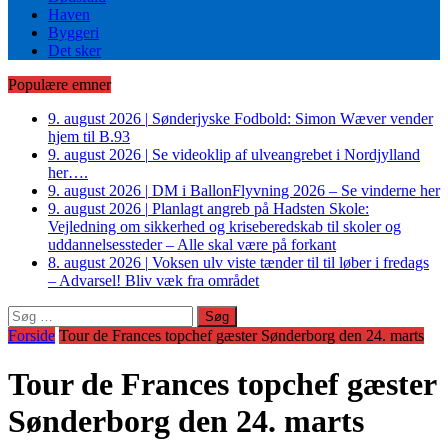
Haven
Byggeri
Det sker
Populære emner
9. august 2026
|
Sønderjyske Fodbold: Simon Wæver vender
hjem til B.93
9. august 2026
|
Se videoklip af ulveangrebet i Nordjylland
her….
9. august 2026
|
DM i BallonFlyvning 2026 – Se vinderne her
9. august 2026
|
Planlagt angreb på Hadsten Skole:
Vejledning om sikkerhed og kriseberedskab til skoler og
uddannelsessteder – Alle skal være på forkant
8. august 2026
|
Voksen ulv viste tænder til til løber i fredags
– Advarsel! Bliv væk fra området
Søg
efter:
Forside
Tour de Frances topchef gæster Sønderborg den 24. marts
Tour de Frances topchef gæster
Sønderborg den 24. marts