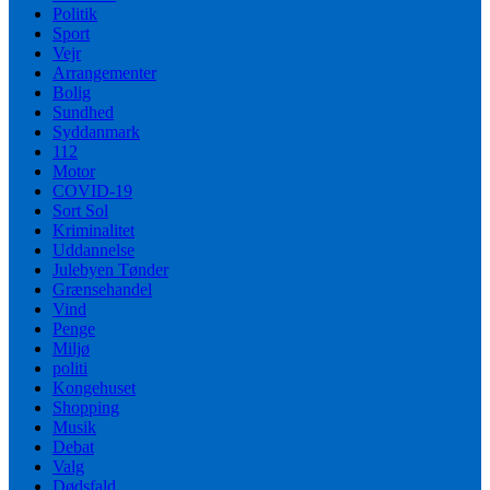
Politik
Sport
Vejr
Arrangementer
Bolig
Sundhed
Syddanmark
112
Motor
COVID-19
Sort Sol
Kriminalitet
Uddannelse
Julebyen Tønder
Grænsehandel
Vind
Penge
Miljø
politi
Kongehuset
Shopping
Musik
Debat
Valg
Dødsfald