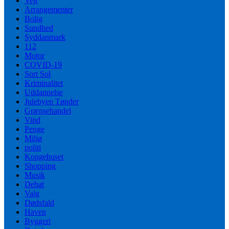
Vejr
Arrangementer
Bolig
Sundhed
Syddanmark
112
Motor
COVID-19
Sort Sol
Kriminalitet
Uddannelse
Julebyen Tønder
Grænsehandel
Vind
Penge
Miljø
politi
Kongehuset
Shopping
Musik
Debat
Valg
Dødsfald
Haven
Byggeri