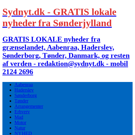
Sydnyt.dk - GRATIS lokale
nyheder fra Sønderjylland
GRATIS LOKALE nyheder fra
grænselandet, Aabenraa, Haderslev,
Sønderborg, Tønder, Danmark, og resten
af verden - redaktion@sydnyt.dk - mobil
2124 2696
Aabenraa
Haderslev
Sønderborg
Tønder
Arrangementer
Erhverv
Mad
Motor
Natur
NYHED