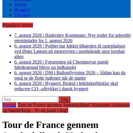
Haven
Byggeri
Det sker
Populære emner
7. august 2026
|
Haderslev Kommune: Nye regler for asbestfri
eternitplader fra 1. august 2026
6. august 2026
|
Politiet har lukket tilkørslen til rastepladsen
ved Øster Løgum på motorvejen i nordgående spor torsdag
aften
6. august 2026
|
Forurening på Cheminovas gamle
fabriksgrund bliver nu indkapslet
6. august 2026
|
DM i Ballonflyvning 2026 – Sådan kan du
også se de flotte balloner når de starter
6. august 2026
|
Byggeri: Biokul i letklinkerblokke skal
reducere CO₂-aftrykket i dansk byggeri
Søg
efter:
Forside
Tour de France gennem Sønderjylland: Haderslev Aabenraa
og Sønderborg – Er du parat i dag?
Tour de France gennem