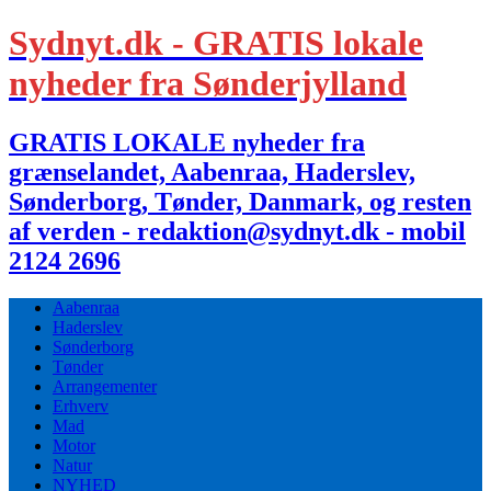
Sydnyt.dk - GRATIS lokale
nyheder fra Sønderjylland
GRATIS LOKALE nyheder fra
grænselandet, Aabenraa, Haderslev,
Sønderborg, Tønder, Danmark, og resten
af verden - redaktion@sydnyt.dk - mobil
2124 2696
Aabenraa
Haderslev
Sønderborg
Tønder
Arrangementer
Erhverv
Mad
Motor
Natur
NYHED