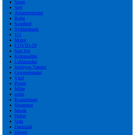
Sport
Vejr
Arrangementer
Bolig
Sundhed
Syddanmark
112
Motor
COVID-19
Sort Sol
Kriminalitet
Uddannelse
Julebyen Tønder
Grænsehandel
Vind
Penge
Miljø
politi
Kongehuset
Shopping
Musik
Debat
Valg
Dødsfald
Haven