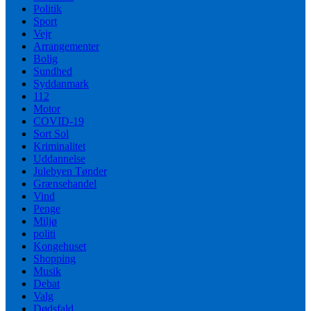
Politik
Sport
Vejr
Arrangementer
Bolig
Sundhed
Syddanmark
112
Motor
COVID-19
Sort Sol
Kriminalitet
Uddannelse
Julebyen Tønder
Grænsehandel
Vind
Penge
Miljø
politi
Kongehuset
Shopping
Musik
Debat
Valg
Dødsfald