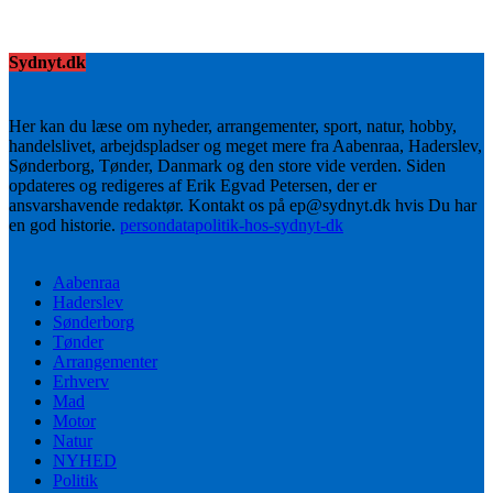
Sydnyt.dk
Her kan du læse om nyheder, arrangementer, sport, natur, hobby,
handelslivet, arbejdspladser og meget mere fra Aabenraa, Haderslev,
Sønderborg, Tønder, Danmark og den store vide verden. Siden
opdateres og redigeres af Erik Egvad Petersen, der er
ansvarshavende redaktør. Kontakt os på ep@sydnyt.dk hvis Du har
en god historie.
persondatapolitik-hos-sydnyt-dk
Aabenraa
Haderslev
Sønderborg
Tønder
Arrangementer
Erhverv
Mad
Motor
Natur
NYHED
Politik