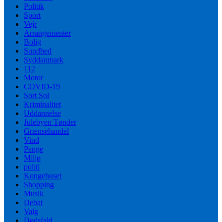
Politik
Sport
Vejr
Arrangementer
Bolig
Sundhed
Syddanmark
112
Motor
COVID-19
Sort Sol
Kriminalitet
Uddannelse
Julebyen Tønder
Grænsehandel
Vind
Penge
Miljø
politi
Kongehuset
Shopping
Musik
Debat
Valg
Dødsfald