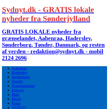
Sydnyt.dk - GRATIS lokale
nyheder fra Sønderjylland
GRATIS LOKALE nyheder fra
grænselandet, Aabenraa, Haderslev,
Sønderborg, Tønder, Danmark, og resten
af verden - redaktion@sydnyt.dk - mobil
2124 2696
Aabenraa
Haderslev
Sønderborg
Tønder
Arrangementer
Erhverv
Mad
Motor
Natur
NYHED