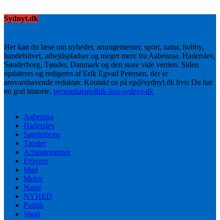
Sydnyt.dk
Her kan du læse om nyheder, arrangementer, sport, natur, hobby,
handelslivet, arbejdspladser og meget mere fra Aabenraa, Haderslev,
Sønderborg, Tønder, Danmark og den store vide verden. Siden
opdateres og redigeres af Erik Egvad Petersen, der er
ansvarshavende redaktør. Kontakt os på ep@sydnyt.dk hvis Du har
en god historie.
persondatapolitik-hos-sydnyt-dk
Aabenraa
Haderslev
Sønderborg
Tønder
Arrangementer
Erhverv
Mad
Motor
Natur
NYHED
Politik
Sport