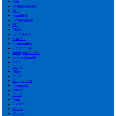
Vejr
Arrangementer
Bolig
Sundhed
Syddanmark
112
Motor
COVID-19
Sort Sol
Kriminalitet
Uddannelse
Julebyen Tønder
Grænsehandel
Vind
Penge
Miljø
politi
Kongehuset
Shopping
Musik
Debat
Valg
Dødsfald
Haven
Byggeri