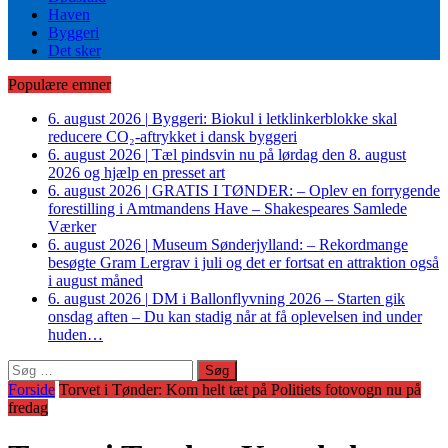
Haven
Byggeri
Det sker
Populære emner
6. august 2026
|
Byggeri: Biokul i letklinkerblokke skal
reducere CO₂-aftrykket i dansk byggeri
6. august 2026
|
Tæl pindsvin nu på lørdag den 8. august
2026 og hjælp en presset art
6. august 2026
|
GRATIS I TØNDER: – Oplev en forrygende
forestilling i Amtmandens Have – Shakespeares Samlede
Værker
6. august 2026
|
Museum Sønderjylland: – Rekordmange
besøgte Gram Lergrav i juli og det er fortsat en attraktion også
i august måned
6. august 2026
|
DM i Ballonflyvning 2026 – Starten gik
onsdag aften – Du kan stadig når at få oplevelsen ind under
huden…
Søg
efter:
Forside
Torvet i Tønder: Kom helt tæt på Politiets fotovogn nu på
fredag