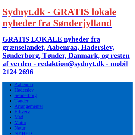
Sydnyt.dk - GRATIS lokale
nyheder fra Sønderjylland
GRATIS LOKALE nyheder fra
grænselandet, Aabenraa, Haderslev,
Sønderborg, Tønder, Danmark, og resten
af verden - redaktion@sydnyt.dk - mobil
2124 2696
Aabenraa
Haderslev
Sønderborg
Tønder
Arrangementer
Erhverv
Mad
Motor
Natur
NYHED