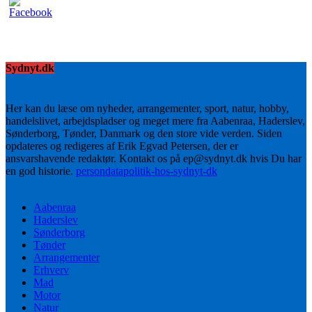
Sydnyt.dk
Her kan du læse om nyheder, arrangementer, sport, natur, hobby,
handelslivet, arbejdspladser og meget mere fra Aabenraa, Haderslev,
Sønderborg, Tønder, Danmark og den store vide verden. Siden
opdateres og redigeres af Erik Egvad Petersen, der er
ansvarshavende redaktør. Kontakt os på ep@sydnyt.dk hvis Du har
en god historie.
persondatapolitik-hos-sydnyt-dk
Aabenraa
Haderslev
Sønderborg
Tønder
Arrangementer
Erhverv
Mad
Motor
Natur