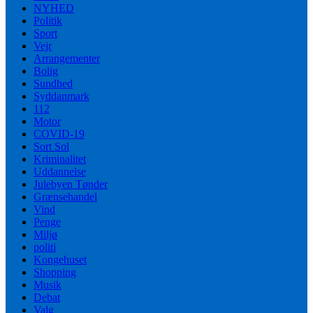
NYHED
Politik
Sport
Vejr
Arrangementer
Bolig
Sundhed
Syddanmark
112
Motor
COVID-19
Sort Sol
Kriminalitet
Uddannelse
Julebyen Tønder
Grænsehandel
Vind
Penge
Miljø
politi
Kongehuset
Shopping
Musik
Debat
Valg