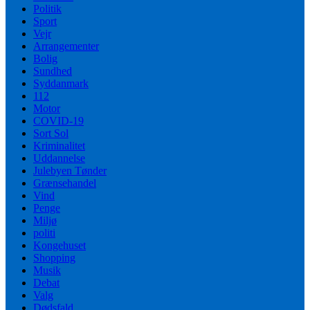
Politik
Sport
Vejr
Arrangementer
Bolig
Sundhed
Syddanmark
112
Motor
COVID-19
Sort Sol
Kriminalitet
Uddannelse
Julebyen Tønder
Grænsehandel
Vind
Penge
Miljø
politi
Kongehuset
Shopping
Musik
Debat
Valg
Dødsfald