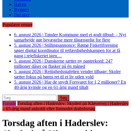
Haven
Byggeri
Det sker
Populære emner
6. august 2026
|
Tønder Kommune med et godt tilbud: – Nyt
samarbejde gør bevægelse mere tilgængelig for flere
5. august 2026
|
Stillingsannonce: Rømø Fiskeriforening
søger digital koordinator til retfærdighedskampen for at få
gang i rejefiskeriet igen…
5. august 2026
|
Danskerne sætter ny pantrekord: 247
millioner dåser og flasker på én måned
5. august 2026
|
Rettighedsstafetten vender tilbage: Skoler
sætter fokus på børns ret til et liv uden vold
5. august 2026
|
Har de snydt Forsvaret for 1,2 millioner? En
40-årig kvinde og en 61-årig mand tiltalt
Søg
efter:
Forside
Torsdag aften i Haderslev: Skyderi på Kløvervej i Haderslev
– 65-årig mand anholdt efter formodet drabsforsøg
Torsdag aften i Haderslev: