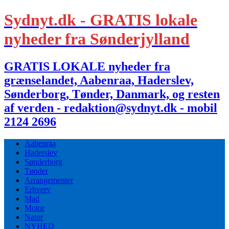
Sydnyt.dk - GRATIS lokale
nyheder fra Sønderjylland
GRATIS LOKALE nyheder fra
grænselandet, Aabenraa, Haderslev,
Sønderborg, Tønder, Danmark, og resten
af verden - redaktion@sydnyt.dk - mobil
2124 2696
Aabenraa
Haderslev
Sønderborg
Tønder
Arrangementer
Erhverv
Mad
Motor
Natur
NYHED