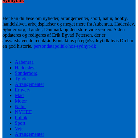
Sydnyt.dk
Her kan du læse om nyheder, arrangementer, sport, natur, hobby,
handelslivet, arbejdspladser og meget mere fra Aabenraa, Haderslev,
Sønderborg, Tønder, Danmark og den store vide verden. Siden
opdateres og redigeres af Erik Egvad Petersen, der er
ansvarshavende redaktør. Kontakt os på ep@sydnyt.dk hvis Du har
en god historie.
persondatapolitik-hos-sydnyt-dk
Aabenraa
Haderslev
Sønderborg
Tønder
Arrangementer
Erhverv
Mad
Motor
Natur
NYHED
Politik
Sport
Vejr
Arrangementer