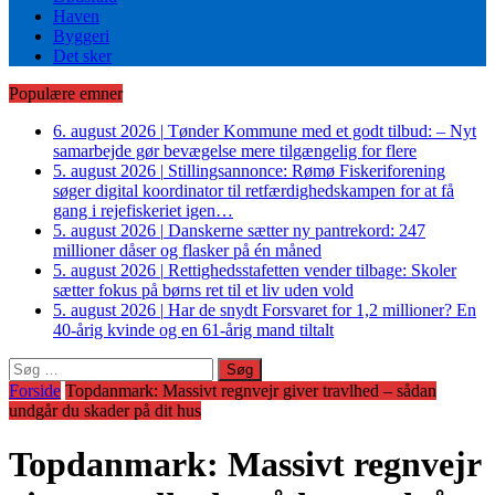
Haven
Byggeri
Det sker
Populære emner
6. august 2026
|
Tønder Kommune med et godt tilbud: – Nyt
samarbejde gør bevægelse mere tilgængelig for flere
5. august 2026
|
Stillingsannonce: Rømø Fiskeriforening
søger digital koordinator til retfærdighedskampen for at få
gang i rejefiskeriet igen…
5. august 2026
|
Danskerne sætter ny pantrekord: 247
millioner dåser og flasker på én måned
5. august 2026
|
Rettighedsstafetten vender tilbage: Skoler
sætter fokus på børns ret til et liv uden vold
5. august 2026
|
Har de snydt Forsvaret for 1,2 millioner? En
40-årig kvinde og en 61-årig mand tiltalt
Søg
efter:
Forside
Topdanmark: Massivt regnvejr giver travlhed – sådan
undgår du skader på dit hus
Topdanmark: Massivt regnvejr