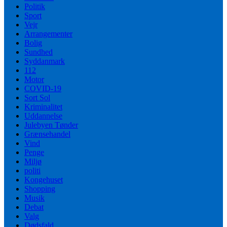
Politik
Sport
Vejr
Arrangementer
Bolig
Sundhed
Syddanmark
112
Motor
COVID-19
Sort Sol
Kriminalitet
Uddannelse
Julebyen Tønder
Grænsehandel
Vind
Penge
Miljø
politi
Kongehuset
Shopping
Musik
Debat
Valg
Dødsfald