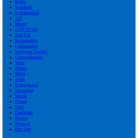
Bolig
Sundhed
Syddanmark
112
Motor
COVID-19
Sort Sol
Kriminalitet
Uddannelse
Julebyen Tønder
Grænsehandel
Vind
Penge
Miljø
politi
Kongehuset
Shopping
Musik
Debat
Valg
Dødsfald
Haven
Byggeri
Det sker