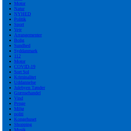
Motor
Natur
NYHED
Politik
Sport
Vejr
Arrangementer
Bolig
Sundhed
Syddanmark
112
Motor
COVID-19
Sort Sol
Kriminalitet
Uddannelse
Julebyen Tønder
Grænsehandel
Vind
Penge
Miljø
politi
Kongehuset
Shopping
Musik