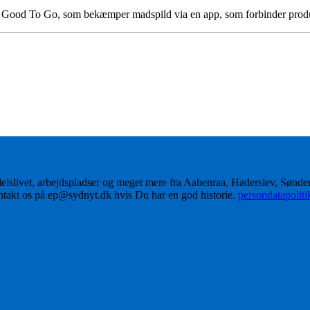
oo Good To Go, som bekæmper madspild via en app, som forbinder pro
delslivet, arbejdspladser og meget mere fra Aabenraa, Haderslev, Sønd
ontakt os på ep@sydnyt.dk hvis Du har en god historie.
persondatapolit