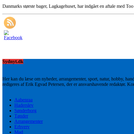
Danmarks største bager, Lagkagehuset, har indgået en aftale med T
Sydnyt.dk
Her kan du læse om nyheder, arrangementer, sport, natur, hobby, han
redigeres af Erik Egvad Petersen, der er ansvarshavende redaktør. K
Aabenraa
Haderslev
Sønderborg
Tønder
Arrangementer
Erhverv
Mad