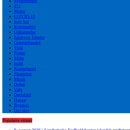
Syddanmark
112
Motor
COVID-19
Sort Sol
Kriminalitet
Uddannelse
Julebyen Tønder
Grænsehandel
Vind
Penge
Miljø
politi
Kongehuset
Shopping
Musik
Debat
Valg
Dødsfald
Haven
Byggeri
Det sker
Populære emner