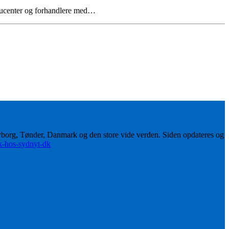
ducenter og forhandlere med…
erborg, Tønder, Danmark og den store vide verden. Siden opdateres og
ik-hos-sydnyt-dk