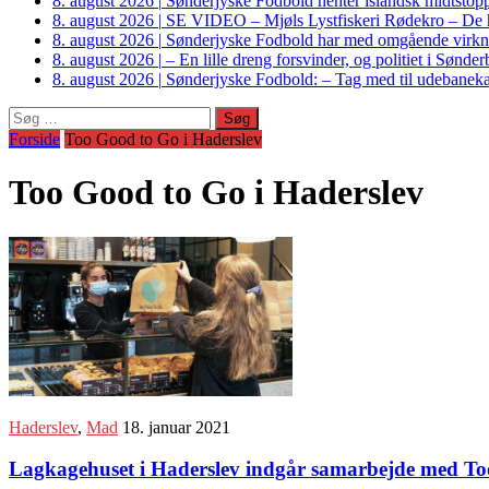
8. august 2026
|
Sønderjyske Fodbold henter islandsk midtstop
8. august 2026
|
SE VIDEO – Mjøls Lystfiskeri Rødekro – De hu
8. august 2026
|
Sønderjyske Fodbold har med omgående virkni
8. august 2026
|
– En lille dreng forsvinder, og politiet i Sønd
8. august 2026
|
Sønderjyske Fodbold: – Tag med til udebanek
Søg
efter:
Forside
Too Good to Go i Haderslev
Too Good to Go i Haderslev
Haderslev
,
Mad
18. januar 2021
Lagkagehuset i Haderslev indgår samarbejde med T