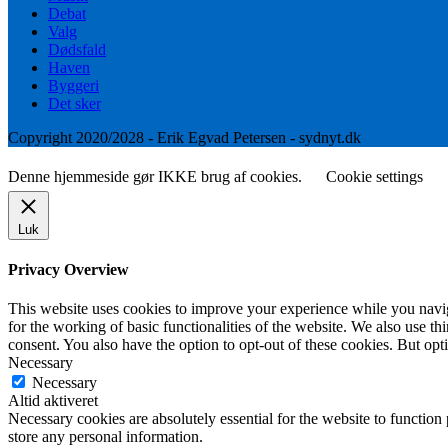
Debat
Valg
Dødsfald
Haven
Byggeri
Det sker
Copyright 2020/2028 - Erik Egvad Petersen - sydnyt.dk
Denne hjemmeside gør IKKE brug af cookies.
Cookie settings
Luk
Privacy Overview
This website uses cookies to improve your experience while you naviga
for the working of basic functionalities of the website. We also use t
consent. You also have the option to opt-out of these cookies. But op
Necessary
Necessary
Altid aktiveret
Necessary cookies are absolutely essential for the website to function 
store any personal information.