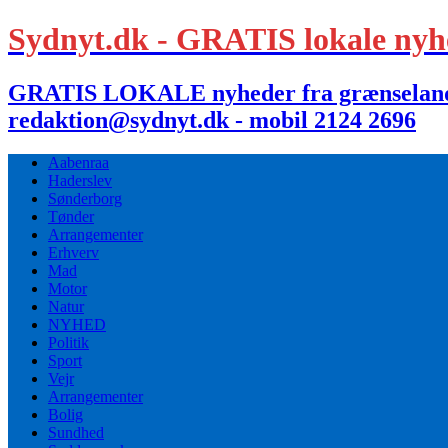
Sydnyt.dk - GRATIS lokale nyh
GRATIS LOKALE nyheder fra grænselandet,
redaktion@sydnyt.dk - mobil 2124 2696
Aabenraa
Haderslev
Sønderborg
Tønder
Arrangementer
Erhverv
Mad
Motor
Natur
NYHED
Politik
Sport
Vejr
Arrangementer
Bolig
Sundhed