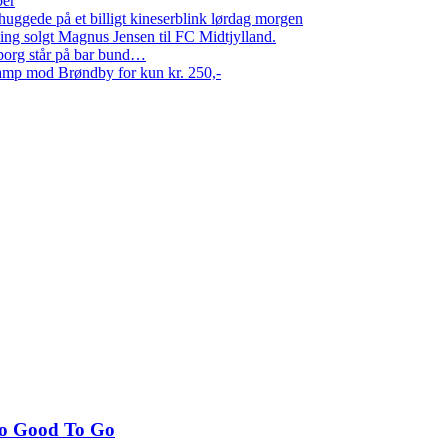
per
ggede på et billigt kineserblink lørdag morgen
ng solgt Magnus Jensen til FC Midtjylland.
erborg står på bar bund…
amp mod Brøndby for kun kr. 250,-
oo Good To Go