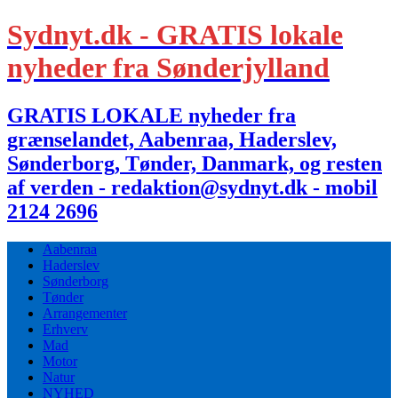
Sydnyt.dk - GRATIS lokale
nyheder fra Sønderjylland
GRATIS LOKALE nyheder fra
grænselandet, Aabenraa, Haderslev,
Sønderborg, Tønder, Danmark, og resten
af verden - redaktion@sydnyt.dk - mobil
2124 2696
Aabenraa
Haderslev
Sønderborg
Tønder
Arrangementer
Erhverv
Mad
Motor
Natur
NYHED