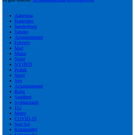
Aabenraa
Haderslev
Sønderborg
Tønder
Arrangementer
Erhverv
Mad
Motor
Natur
NYHED
Politik
Sport
Vejr
Arrangementer
Bolig
Sundhed
Syddanmark
112
Motor
COVID-19
Sort Sol
Kriminalitet
Uddannelse