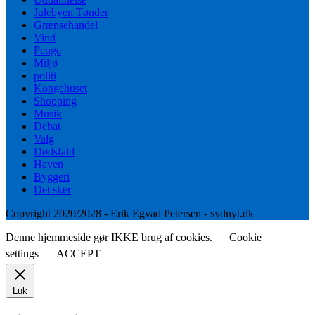
Julebyen Tønder
Grænsehandel
Vind
Penge
Miljø
politi
Kongehuset
Shopping
Musik
Debat
Valg
Dødsfald
Haven
Byggeri
Det sker
Copyright 2020/2028 - Erik Egvad Petersen - sydnyt.dk
Denne hjemmeside gør IKKE brug af cookies.
Cookie
settings
ACCEPT
Luk