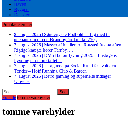
Haven
Byggeri
Det sker
Populære emner
8. august 2026
|
Sønderjyske Fodbold: – Tag med til
udebanekamp mod Brøndby for kun kr. 250,-
7. august 2026
|
Masser af knallerter i Ravsted fredag aften:
Rigtige knægte kører Tårnby….
7. august 2026
|
DM i Ballonflyvning 2026 – Fredagens
flyvning er netop startet…
7. august 2026
|
– Tag med på Social Run i festivaltiden i
Tønder – Hoff Running Club & Bareen
7. august 2026
|
Retro-gaming og superhelte indtager
Universe
Søg
efter:
Forside
tomme varehylder
tomme varehylder