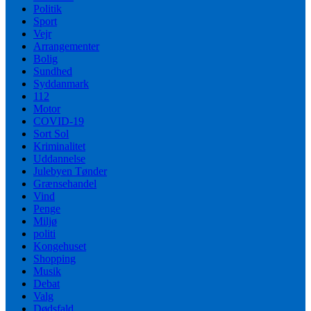
Politik
Sport
Vejr
Arrangementer
Bolig
Sundhed
Syddanmark
112
Motor
COVID-19
Sort Sol
Kriminalitet
Uddannelse
Julebyen Tønder
Grænsehandel
Vind
Penge
Miljø
politi
Kongehuset
Shopping
Musik
Debat
Valg
Dødsfald