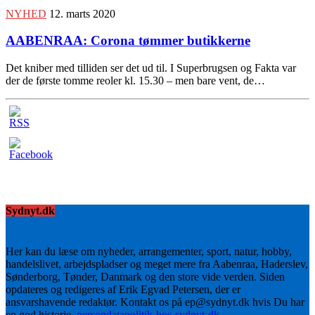
NYHED
12. marts 2020
AABENRAA: Corona tømmer butikkerne
Det kniber med tilliden ser det ud til. I Superbrugsen og Fakta var
der de første tomme reoler kl. 15.30 – men bare vent, de…
Sydnyt.dk
Her kan du læse om nyheder, arrangementer, sport, natur, hobby,
handelslivet, arbejdspladser og meget mere fra Aabenraa, Haderslev,
Sønderborg, Tønder, Danmark og den store vide verden. Siden
opdateres og redigeres af Erik Egvad Petersen, der er
ansvarshavende redaktør. Kontakt os på ep@sydnyt.dk hvis Du har
en god historie.
persondatapolitik-hos-sydnyt-dk