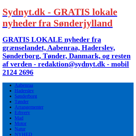
Sydnyt.dk - GRATIS lokale
nyheder fra Sønderjylland
GRATIS LOKALE nyheder fra
grænselandet, Aabenraa, Haderslev,
Sønderborg, Tønder, Danmark, og resten
af verden - redaktion@sydnyt.dk - mobil
2124 2696
Aabenraa
Haderslev
Sønderborg
Tønder
Arrangementer
Erhverv
Mad
Motor
Natur
NYHED