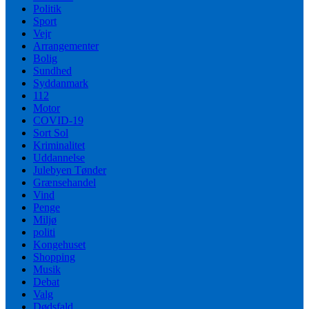
Politik
Sport
Vejr
Arrangementer
Bolig
Sundhed
Syddanmark
112
Motor
COVID-19
Sort Sol
Kriminalitet
Uddannelse
Julebyen Tønder
Grænsehandel
Vind
Penge
Miljø
politi
Kongehuset
Shopping
Musik
Debat
Valg
Dødsfald