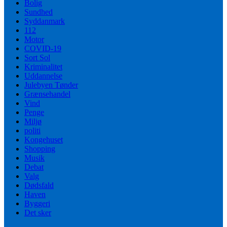
Bolig
Sundhed
Syddanmark
112
Motor
COVID-19
Sort Sol
Kriminalitet
Uddannelse
Julebyen Tønder
Grænsehandel
Vind
Penge
Miljø
politi
Kongehuset
Shopping
Musik
Debat
Valg
Dødsfald
Haven
Byggeri
Det sker