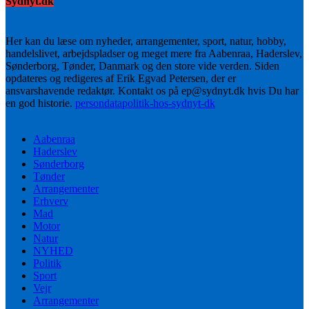
Sydnyt.dk
Her kan du læse om nyheder, arrangementer, sport, natur, hobby,
handelslivet, arbejdspladser og meget mere fra Aabenraa, Haderslev,
Sønderborg, Tønder, Danmark og den store vide verden. Siden
opdateres og redigeres af Erik Egvad Petersen, der er
ansvarshavende redaktør. Kontakt os på ep@sydnyt.dk hvis Du har
en god historie.
persondatapolitik-hos-sydnyt-dk
Aabenraa
Haderslev
Sønderborg
Tønder
Arrangementer
Erhverv
Mad
Motor
Natur
NYHED
Politik
Sport
Vejr
Arrangementer