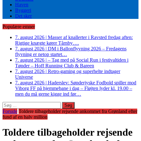
Haven
Byggeri
Det sker
Populære emner
7. august 2026
|
Masser af knallerter i Ravsted fredag aften:
Rigtige knægte kører Tårnby….
7. august 2026
|
DM i Ballonflyvning 2026 – Fredagens
flyvning er netop startet…
7. august 2026
|
– Tag med på Social Run i festivaltiden i
Tønder – Hoff Running Club & Bareen
7. august 2026
|
Retro-gaming og superhelte indtager
Universe
7. august 2026
|
Haderslev: Sønderjyske Fodbold spiller mod
Viborg FF på hjemmebane i dag – Fløjten lyder kl. 19.00 –
men du må gerne kigge ind før…
Søg
efter:
Forside
Toldere tilbageholder rejsende ankommet fra Grønland efter
fund af en halv million
Toldere tilbageholder rejsende