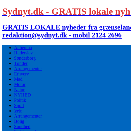
Sydnyt.dk - GRATIS lokale nyh
GRATIS LOKALE nyheder fra grænselandet,
redaktion@sydnyt.dk - mobil 2124 2696
Aabenraa
Haderslev
Sønderborg
Tønder
Arrangementer
Erhverv
Mad
Motor
Natur
NYHED
Politik
Sport
Vejr
Arrangementer
Bolig
Sundhed