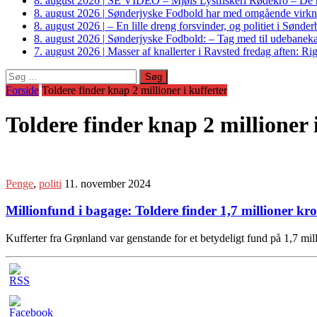
8. august 2026
|
SE VIDEO – Mjøls Lystfiskeri Rødekro – De hu
8. august 2026
|
Sønderjyske Fodbold har med omgående virkni
8. august 2026
|
– En lille dreng forsvinder, og politiet i Sønd
8. august 2026
|
Sønderjyske Fodbold: – Tag med til udebanek
7. august 2026
|
Masser af knallerter i Ravsted fredag aften: 
Søg
efter:
Forside
Toldere finder knap 2 millioner i kufferter
Toldere finder knap 2 millioner 
Penge
,
politi
11. november 2024
Millionfund i bagage: Toldere finder 1,7 millioner kro
Kufferter fra Grønland var genstande for et betydeligt fund på 1,7 mi