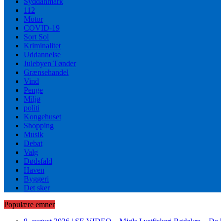
Syddanmark
112
Motor
COVID-19
Sort Sol
Kriminalitet
Uddannelse
Julebyen Tønder
Grænsehandel
Vind
Penge
Miljø
politi
Kongehuset
Shopping
Musik
Debat
Valg
Dødsfald
Haven
Byggeri
Det sker
Populære emner