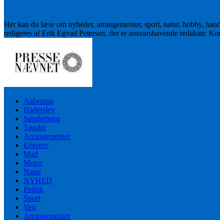
Her kan du læse om nyheder, arrangementer, sport, natur, hobby, han
redigeres af Erik Egvad Petersen, der er ansvarshavende redaktør. K
Aabenraa
Haderslev
Sønderborg
Tønder
Arrangementer
Erhverv
Mad
Motor
Natur
NYHED
Politik
Sport
Vejr
Arrangementer