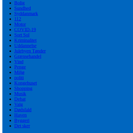
Bolig
Sundhed
Syddanmark
112
Motor
COVID-19
Sort Sol
Kriminalitet
Uddannelse
Julebyen Tønder
Grænsehandel
Vind
Penge
Miljø
politi
Kongehuset
Shopping
Musik
Debat
Valg
Dødsfald
Haven
Byggeri
Det sker