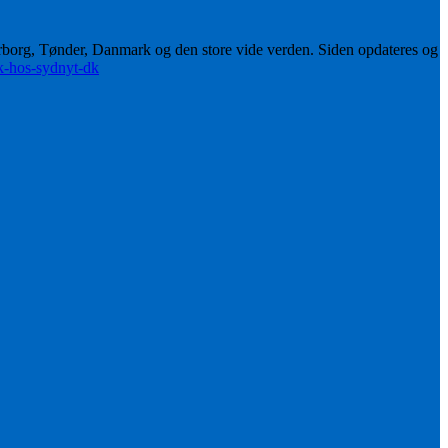
erborg, Tønder, Danmark og den store vide verden. Siden opdateres og
ik-hos-sydnyt-dk