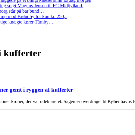
ggede på et billigt kineserblink lørdag morgen
ng solgt Magnus Jensen til FC Midtjylland.
erborg står på bar bund…
amp mod Brøndby for kun kr. 250,-
Rigtige knægte kører Tårnby….
i kufferter
ner gemt i ryggen af kufferter
llioner kroner, der var udeklareret. Sagen er overdraget til Københavns