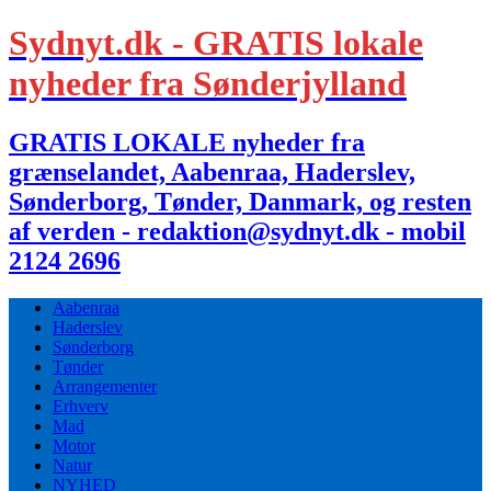
Sydnyt.dk - GRATIS lokale
nyheder fra Sønderjylland
GRATIS LOKALE nyheder fra
grænselandet, Aabenraa, Haderslev,
Sønderborg, Tønder, Danmark, og resten
af verden - redaktion@sydnyt.dk - mobil
2124 2696
Aabenraa
Haderslev
Sønderborg
Tønder
Arrangementer
Erhverv
Mad
Motor
Natur
NYHED