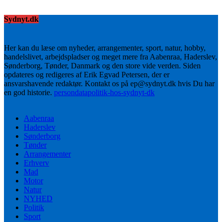
Sydnyt.dk
Her kan du læse om nyheder, arrangementer, sport, natur, hobby,
handelslivet, arbejdspladser og meget mere fra Aabenraa, Haderslev,
Sønderborg, Tønder, Danmark og den store vide verden. Siden
opdateres og redigeres af Erik Egvad Petersen, der er
ansvarshavende redaktør. Kontakt os på ep@sydnyt.dk hvis Du har
en god historie.
persondatapolitik-hos-sydnyt-dk
Aabenraa
Haderslev
Sønderborg
Tønder
Arrangementer
Erhverv
Mad
Motor
Natur
NYHED
Politik
Sport