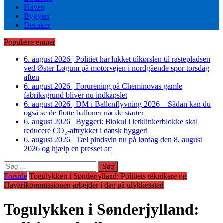
Haven
Byggeri
Det sker
Populære emner
6. august 2026
|
Politiet har lukket tilkørslen til rastepladsen
ved Øster Løgum på motorvejen i nordgående spor torsdag
aften
6. august 2026
|
Forurening på Cheminovas gamle
fabriksgrund bliver nu indkapslet
6. august 2026
|
DM i Ballonflyvning 2026 – Sådan kan du
også se de flotte balloner når de starter
6. august 2026
|
Byggeri: Biokul i letklinkerblokke skal
reducere CO₂-aftrykket i dansk byggeri
6. august 2026
|
Tæl pindsvin nu på lørdag den 8. august
2026 og hjælp en presset art
Søg
efter:
Forside
Togulykken i Sønderjylland: Politiets teknikere og
Havarikommissionen arbejder i dag på ulykkessted
Togulykken i Sønderjylland: