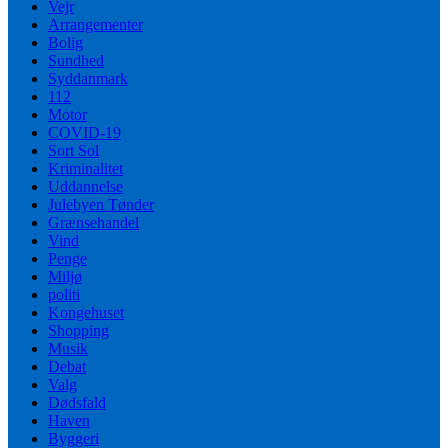
Vejr
Arrangementer
Bolig
Sundhed
Syddanmark
112
Motor
COVID-19
Sort Sol
Kriminalitet
Uddannelse
Julebyen Tønder
Grænsehandel
Vind
Penge
Miljø
politi
Kongehuset
Shopping
Musik
Debat
Valg
Dødsfald
Haven
Byggeri