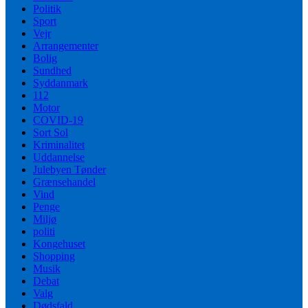
Politik
Sport
Vejr
Arrangementer
Bolig
Sundhed
Syddanmark
112
Motor
COVID-19
Sort Sol
Kriminalitet
Uddannelse
Julebyen Tønder
Grænsehandel
Vind
Penge
Miljø
politi
Kongehuset
Shopping
Musik
Debat
Valg
Dødsfald