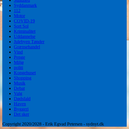
Sundhed
Syddanmark
112
Motor
COVID-19
Sort Sol
Kriminalitet
Uddannelse
Julebyen Tønder
Grænsehandel
Vind
Penge
Miljø
politi
Kongehuset
Shopping
Musik
Debat
Valg
Dødsfald
Haven
Byggeri
Det sker
Copyright 2020/2028 - Erik Egvad Petersen - sydnyt.dk