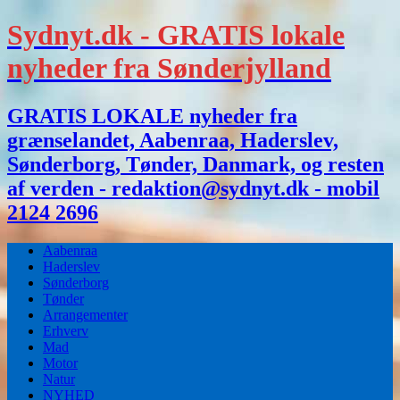
Sydnyt.dk - GRATIS lokale
nyheder fra Sønderjylland
GRATIS LOKALE nyheder fra
grænselandet, Aabenraa, Haderslev,
Sønderborg, Tønder, Danmark, og resten
af verden - redaktion@sydnyt.dk - mobil
2124 2696
Aabenraa
Haderslev
Sønderborg
Tønder
Arrangementer
Erhverv
Mad
Motor
Natur
NYHED