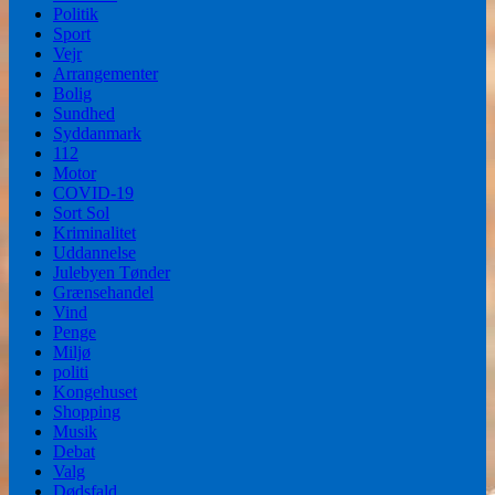
Politik
Sport
Vejr
Arrangementer
Bolig
Sundhed
Syddanmark
112
Motor
COVID-19
Sort Sol
Kriminalitet
Uddannelse
Julebyen Tønder
Grænsehandel
Vind
Penge
Miljø
politi
Kongehuset
Shopping
Musik
Debat
Valg
Dødsfald