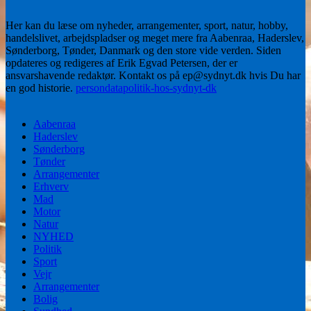
Her kan du læse om nyheder, arrangementer, sport, natur, hobby,
handelslivet, arbejdspladser og meget mere fra Aabenraa, Haderslev,
Sønderborg, Tønder, Danmark og den store vide verden. Siden
opdateres og redigeres af Erik Egvad Petersen, der er
ansvarshavende redaktør. Kontakt os på ep@sydnyt.dk hvis Du har
en god historie.
persondatapolitik-hos-sydnyt-dk
Aabenraa
Haderslev
Sønderborg
Tønder
Arrangementer
Erhverv
Mad
Motor
Natur
NYHED
Politik
Sport
Vejr
Arrangementer
Bolig