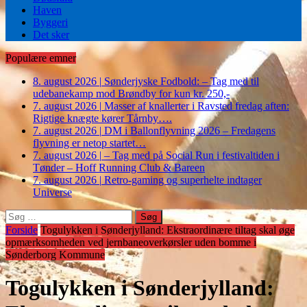
Haven
Byggeri
Det sker
Populære emner
8. august 2026
|
Sønderjyske Fodbold: – Tag med til
udebanekamp mod Brøndby for kun kr. 250,-
7. august 2026
|
Masser af knallerter i Ravsted fredag aften:
Rigtige knægte kører Tårnby….
7. august 2026
|
DM i Ballonflyvning 2026 – Fredagens
flyvning er netop startet…
7. august 2026
|
– Tag med på Social Run i festivaltiden i
Tønder – Hoff Running Club & Bareen
7. august 2026
|
Retro-gaming og superhelte indtager
Universe
Søg
efter:
Forside
Togulykken i Sønderjylland: Ekstraordinære tiltag skal øge
opmærksomheden ved jernbaneoverkørsler uden bomme i
Sønderborg Kommune
Togulykken i Sønderjylland: