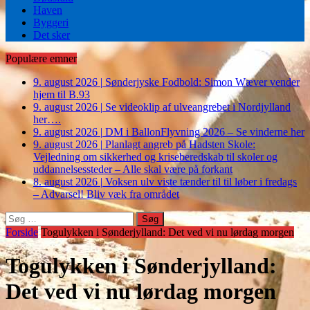
Haven
Byggeri
Det sker
Populære emner
9. august 2026
|
Sønderjyske Fodbold: Simon Wæver vender
hjem til B.93
9. august 2026
|
Se videoklip af ulveangrebet i Nordjylland
her….
9. august 2026
|
DM i BallonFlyvning 2026 – Se vinderne her
9. august 2026
|
Planlagt angreb på Hadsten Skole:
Vejledning om sikkerhed og kriseberedskab til skoler og
uddannelsessteder – Alle skal være på forkant
8. august 2026
|
Voksen ulv viste tænder til til løber i fredags
– Advarsel! Bliv væk fra området
Søg
efter:
Forside
Togulykken i Sønderjylland: Det ved vi nu lørdag morgen
Togulykken i Sønderjylland:
Det ved vi nu lørdag morgen