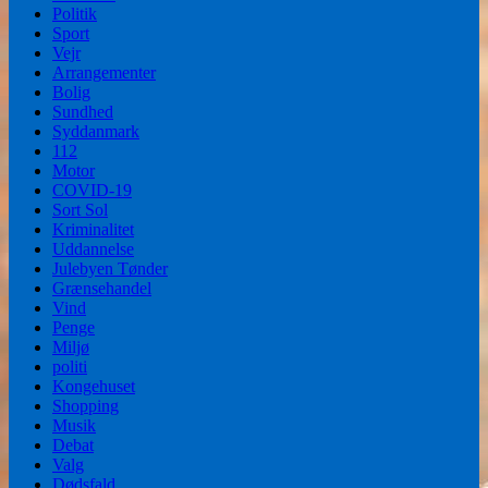
Politik
Sport
Vejr
Arrangementer
Bolig
Sundhed
Syddanmark
112
Motor
COVID-19
Sort Sol
Kriminalitet
Uddannelse
Julebyen Tønder
Grænsehandel
Vind
Penge
Miljø
politi
Kongehuset
Shopping
Musik
Debat
Valg
Dødsfald