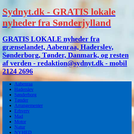
Sydnyt.dk - GRATIS lokale
nyheder fra Sønderjylland
GRATIS LOKALE nyheder fra
grænselandet, Aabenraa, Haderslev,
Sønderborg, Tønder, Danmark, og resten
af verden - redaktion@sydnyt.dk - mobil
2124 2696
Aabenraa
Haderslev
Sønderborg
Tønder
Arrangementer
Erhverv
Mad
Motor
Natur
NYHED