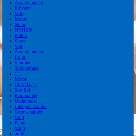
Arrangementer
Erhverv
Mad
Motor
Natur
NYHED
Politik
Sport
Vejr
Arrangementer
Bolig
Sundhed
Syddanmark
112
Motor
COVID-19
Sort Sol
Kriminalitet
Uddannelse
Julebyen Tønder
Grænsehandel
Vind
Penge
Miljø
politi