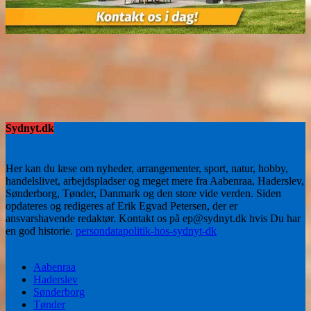
Sydnyt.dk
Her kan du læse om nyheder, arrangementer, sport, natur, hobby,
handelslivet, arbejdspladser og meget mere fra Aabenraa, Haderslev,
Sønderborg, Tønder, Danmark og den store vide verden. Siden
opdateres og redigeres af Erik Egvad Petersen, der er
ansvarshavende redaktør. Kontakt os på ep@sydnyt.dk hvis Du har
en god historie.
persondatapolitik-hos-sydnyt-dk
Aabenraa
Haderslev
Sønderborg
Tønder