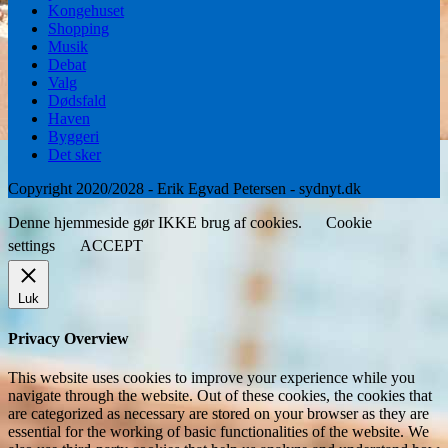
Kongehuset
Shopping
Musik
Debat
Valg
Dødsfald
Haven
Byggeri
Det sker
Copyright 2020/2028 - Erik Egvad Petersen - sydnyt.dk
Denne hjemmeside gør IKKE brug af cookies.
Cookie
settings
ACCEPT
Luk
Privacy Overview
This website uses cookies to improve your experience while you
navigate through the website. Out of these cookies, the cookies that
are categorized as necessary are stored on your browser as they are
essential for the working of basic functionalities of the website. We