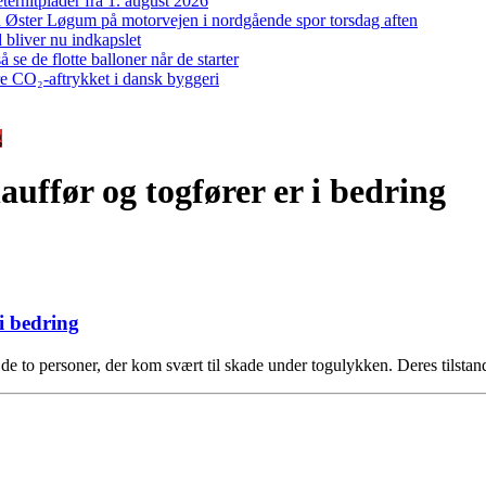
ernitplader fra 1. august 2026
 ved Øster Løgum på motorvejen i nordgående spor torsdag aften
bliver nu indkapslet
e de flotte balloner når de starter
re CO₂-aftrykket i dansk byggeri
g
uffør og togfører er i bedring
i bedring
e to personer, der kom svært til skade under togulykken. Deres tilsta