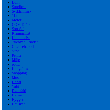
Bolig
Sundhed
Syddanmark
112
Motor
COVID-19
Sort Sol
Kriminalitet
Uddannelse
Julebyen Tønder
Grænsehandel
Vind
Penge
Miljø
politi
Kongehuset
Shopping
Musik
Debat
Valg
Dødsfald
Haven
Byggeri
Det sker