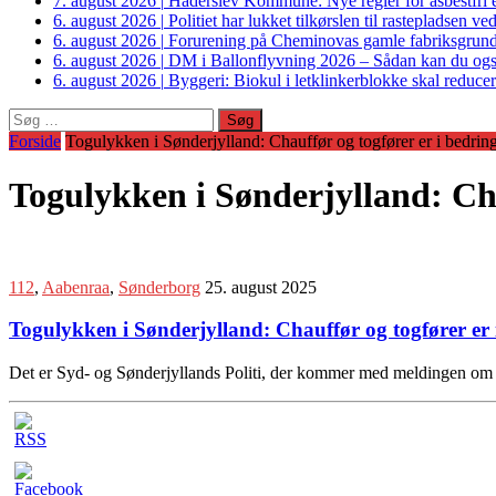
7. august 2026
|
Haderslev Kommune: Nye regler for asbestfri et
6. august 2026
|
Politiet har lukket tilkørslen til rastepladsen
6. august 2026
|
Forurening på Cheminovas gamle fabriksgrund 
6. august 2026
|
DM i Ballonflyvning 2026 – Sådan kan du også s
6. august 2026
|
Byggeri: Biokul i letklinkerblokke skal reduce
Søg
efter:
Forside
Togulykken i Sønderjylland: Chauffør og togfører er i bedrin
Togulykken i Sønderjylland: Cha
112
,
Aabenraa
,
Sønderborg
25. august 2025
Togulykken i Sønderjylland: Chauffør og togfører er 
Det er Syd- og Sønderjyllands Politi, der kommer med meldingen om d