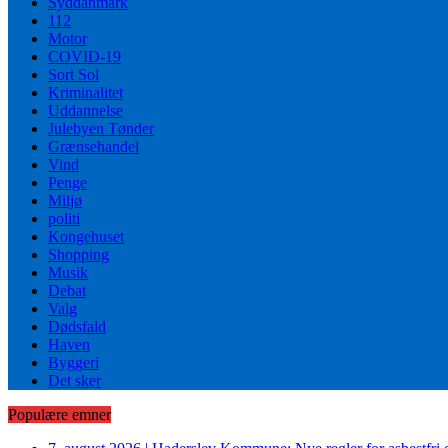
Syddanmark
112
Motor
COVID-19
Sort Sol
Kriminalitet
Uddannelse
Julebyen Tønder
Grænsehandel
Vind
Penge
Miljø
politi
Kongehuset
Shopping
Musik
Debat
Valg
Dødsfald
Haven
Byggeri
Det sker
Populære emner