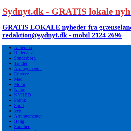
Sydnyt.dk - GRATIS lokale nyh
GRATIS LOKALE nyheder fra grænselandet,
redaktion@sydnyt.dk - mobil 2124 2696
Aabenraa
Haderslev
Sønderborg
Tønder
Arrangementer
Erhverv
Mad
Motor
Natur
NYHED
Politik
Sport
Vejr
Arrangementer
Bolig
Sundhed