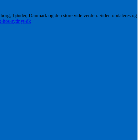
erborg, Tønder, Danmark og den store vide verden. Siden opdateres og
ik-hos-sydnyt-dk