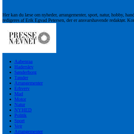
Her kan du læse om nyheder, arrangementer, sport, natur, hobby, han
redigeres af Erik Egvad Petersen, der er ansvarshavende redaktør. K
Aabenraa
Haderslev
Sønderborg
Tønder
Arrangementer
Erhverv
Mad
Motor
Natur
NYHED
Politik
Sport
Vejr
Arrangementer