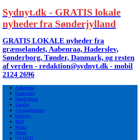
Sydnyt.dk - GRATIS lokale
nyheder fra Sønderjylland
GRATIS LOKALE nyheder fra
grænselandet, Aabenraa, Haderslev,
Sønderborg, Tønder, Danmark, og resten
af verden - redaktion@sydnyt.dk - mobil
2124 2696
Aabenraa
Haderslev
Sønderborg
Tønder
Arrangementer
Erhverv
Mad
Motor
Natur
NYHED