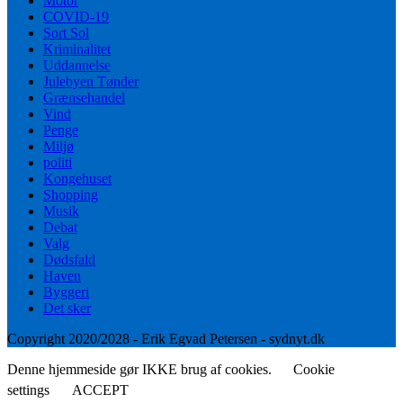
Motor
COVID-19
Sort Sol
Kriminalitet
Uddannelse
Julebyen Tønder
Grænsehandel
Vind
Penge
Miljø
politi
Kongehuset
Shopping
Musik
Debat
Valg
Dødsfald
Haven
Byggeri
Det sker
Copyright 2020/2028 - Erik Egvad Petersen - sydnyt.dk
Denne hjemmeside gør IKKE brug af cookies.
Cookie
settings
ACCEPT