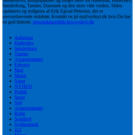
handelslivet, arbejdspladser og meget mere fra Aabenraa, Haderslev,
Sønderborg, Tønder, Danmark og den store vide verden. Siden
opdateres og redigeres af Erik Egvad Petersen, der er
ansvarshavende redaktør. Kontakt os på ep@sydnyt.dk hvis Du har
en god historie.
persondatapolitik-hos-sydnyt-dk
Aabenraa
Haderslev
Sønderborg
Tønder
Arrangementer
Erhverv
Mad
Motor
Natur
NYHED
Politik
Sport
Vejr
Arrangementer
Bolig
Sundhed
Syddanmark
112