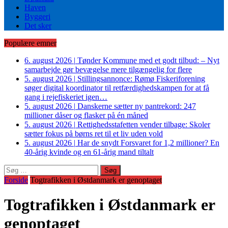
Haven
Byggeri
Det sker
Populære emner
6. august 2026
|
Tønder Kommune med et godt tilbud: – Nyt
samarbejde gør bevægelse mere tilgængelig for flere
5. august 2026
|
Stillingsannonce: Rømø Fiskeriforening
søger digital koordinator til retfærdighedskampen for at få
gang i rejefiskeriet igen…
5. august 2026
|
Danskerne sætter ny pantrekord: 247
millioner dåser og flasker på én måned
5. august 2026
|
Rettighedsstafetten vender tilbage: Skoler
sætter fokus på børns ret til et liv uden vold
5. august 2026
|
Har de snydt Forsvaret for 1,2 millioner? En
40-årig kvinde og en 61-årig mand tiltalt
Søg
efter:
Forside
Togtrafikken i Østdanmark er genoptaget
Togtrafikken i Østdanmark er
genoptaget