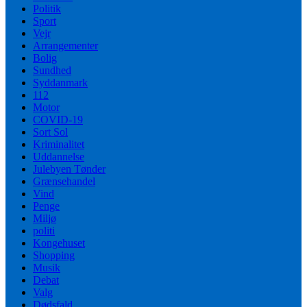
Politik
Sport
Vejr
Arrangementer
Bolig
Sundhed
Syddanmark
112
Motor
COVID-19
Sort Sol
Kriminalitet
Uddannelse
Julebyen Tønder
Grænsehandel
Vind
Penge
Miljø
politi
Kongehuset
Shopping
Musik
Debat
Valg
Dødsfald