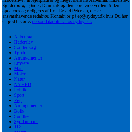
handelslivet, arbejdspladser og meget mere fra Aabenraa, Haderslev,
Sønderborg, Tønder, Danmark og den store vide verden. Siden
opdateres og redigeres af Erik Egvad Petersen, der er
ansvarshavende redaktør. Kontakt os på ep@sydnyt.dk hvis Du har
en god historie.
persondatapolitik-hos-sydnyt-dk
Aabenraa
Haderslev
Sønderborg
Tønder
Arrangementer
Erhverv
Mad
Motor
Natur
NYHED
Politik
Sport
Vejr
Arrangementer
Bolig
Sundhed
Syddanmark
112