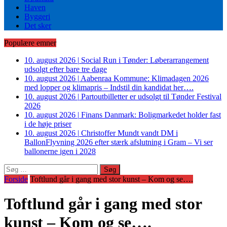
Haven
Byggeri
Det sker
Populære emner
10. august 2026
|
Social Run i Tønder: Løberarrangement
udsolgt efter bare tre dage
10. august 2026
|
Aabenraa Kommune: Klimadagen 2026
med lopper og klimapris – Indstil din kandidat her….
10. august 2026
|
Partoutbilletter er udsolgt til Tønder Festival
2026
10. august 2026
|
Finans Danmark: Boligmarkedet holder fast
i de høje priser
10. august 2026
|
Christoffer Mundt vandt DM i
BallonFlyvning 2026 efter stærk afslutning i Gram – Vi ser
ballonerne igen i 2028
Søg
efter:
Forside
Toftlund går i gang med stor kunst – Kom og se….
Toftlund går i gang med stor
kunst – Kom og se….