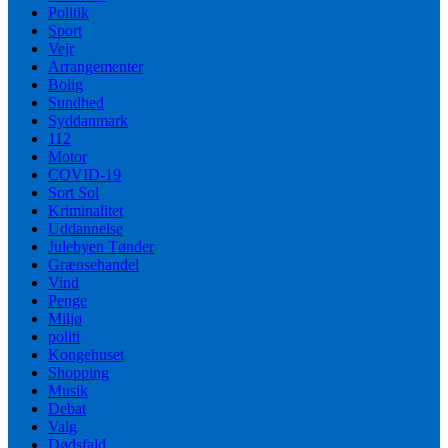
Politik
Sport
Vejr
Arrangementer
Bolig
Sundhed
Syddanmark
112
Motor
COVID-19
Sort Sol
Kriminalitet
Uddannelse
Julebyen Tønder
Grænsehandel
Vind
Penge
Miljø
politi
Kongehuset
Shopping
Musik
Debat
Valg
Dødsfald