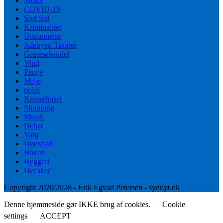
Motor
COVID-19
Sort Sol
Kriminalitet
Uddannelse
Julebyen Tønder
Grænsehandel
Vind
Penge
Miljø
politi
Kongehuset
Shopping
Musik
Debat
Valg
Dødsfald
Haven
Byggeri
Det sker
Copyright 2020/2028 - Erik Egvad Petersen - sydnyt.dk
Denne hjemmeside gør IKKE brug af cookies.
Cookie
settings
ACCEPT