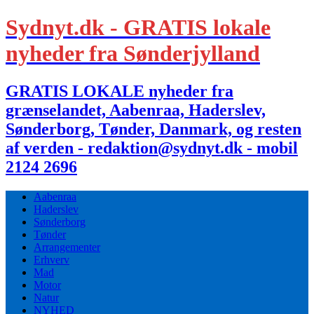
Sydnyt.dk - GRATIS lokale
nyheder fra Sønderjylland
GRATIS LOKALE nyheder fra
grænselandet, Aabenraa, Haderslev,
Sønderborg, Tønder, Danmark, og resten
af verden - redaktion@sydnyt.dk - mobil
2124 2696
Aabenraa
Haderslev
Sønderborg
Tønder
Arrangementer
Erhverv
Mad
Motor
Natur
NYHED