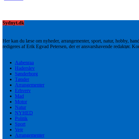
Sydnyt.dk
Her kan du læse om nyheder, arrangementer, sport, natur, hobby, han
redigeres af Erik Egvad Petersen, der er ansvarshavende redaktør. K
Aabenraa
Haderslev
Sønderborg
Tønder
Arrangementer
Erhverv
Mad
Motor
Natur
NYHED
Politik
Sport
Vejr
Arrangementer