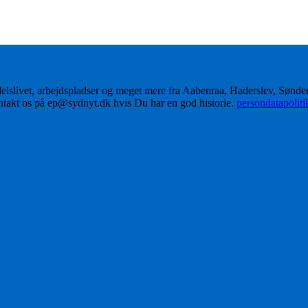
delslivet, arbejdspladser og meget mere fra Aabenraa, Haderslev, Sønd
ontakt os på ep@sydnyt.dk hvis Du har en god historie.
persondatapolit