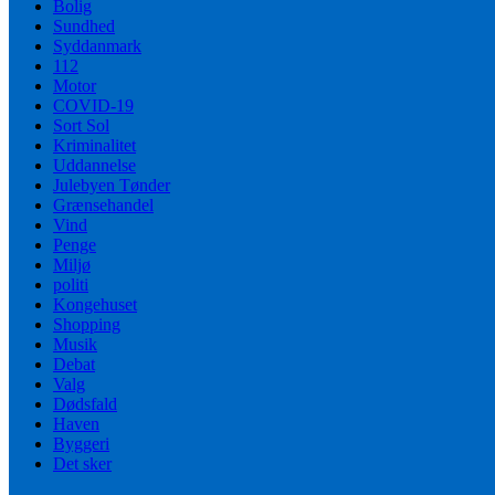
Bolig
Sundhed
Syddanmark
112
Motor
COVID-19
Sort Sol
Kriminalitet
Uddannelse
Julebyen Tønder
Grænsehandel
Vind
Penge
Miljø
politi
Kongehuset
Shopping
Musik
Debat
Valg
Dødsfald
Haven
Byggeri
Det sker