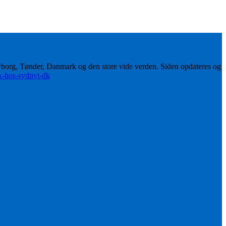
erborg, Tønder, Danmark og den store vide verden. Siden opdateres og
ik-hos-sydnyt-dk