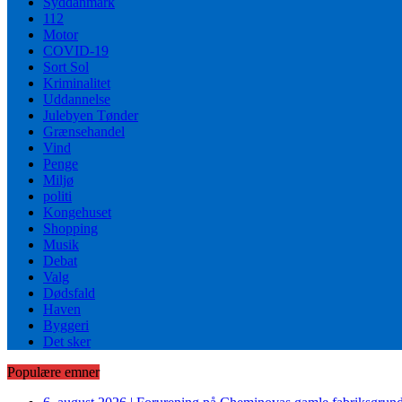
Syddanmark
112
Motor
COVID-19
Sort Sol
Kriminalitet
Uddannelse
Julebyen Tønder
Grænsehandel
Vind
Penge
Miljø
politi
Kongehuset
Shopping
Musik
Debat
Valg
Dødsfald
Haven
Byggeri
Det sker
Populære emner