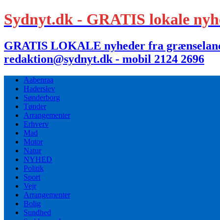
Sydnyt.dk - GRATIS lokale nyh
GRATIS LOKALE nyheder fra grænselandet,
redaktion@sydnyt.dk - mobil 2124 2696
Aabenraa
Haderslev
Sønderborg
Tønder
Arrangementer
Erhverv
Mad
Motor
Natur
NYHED
Politik
Sport
Vejr
Arrangementer
Bolig
Sundhed