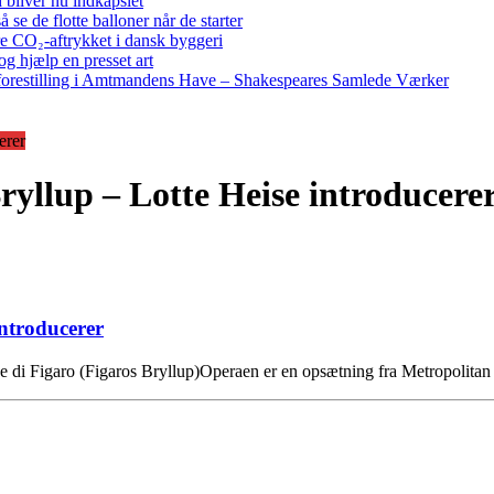
bliver nu indkapslet
e de flotte balloner når de starter
re CO₂-aftrykket i dansk byggeri
g hjælp en presset art
restilling i Amtmandens Have – Shakespeares Samlede Værker
erer
ryllup – Lotte Heise introducere
introducerer
e di Figaro (Figaros Bryllup)Operaen er en opsætning fra Metropolitan