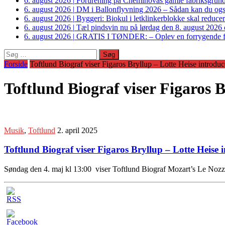
6. august 2026
|
Forurening på Cheminovas gamle fabriksgrund 
6. august 2026
|
DM i Ballonflyvning 2026 – Sådan kan du også s
6. august 2026
|
Byggeri: Biokul i letklinkerblokke skal reduce
6. august 2026
|
Tæl pindsvin nu på lørdag den 8. august 2026 o
6. august 2026
|
GRATIS I TØNDER: – Oplev en forrygende fo
Søg
efter:
Forside
Toftlund Biograf viser Figaros Bryllup – Lotte Heise introduc
Toftlund Biograf viser Figaros B
Musik
,
Toftlund
2. april 2025
Toftlund Biograf viser Figaros Bryllup – Lotte Heise 
Søndag den 4. maj kl 13:00 viser Toftlund Biograf Mozart’s Le Nozz