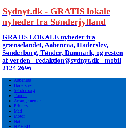
Sydnyt.dk - GRATIS lokale
nyheder fra Sønderjylland
GRATIS LOKALE nyheder fra
grænselandet, Aabenraa, Haderslev,
Sønderborg, Tønder, Danmark, og resten
af verden - redaktion@sydnyt.dk - mobil
2124 2696
Aabenraa
Haderslev
Sønderborg
Tønder
Arrangementer
Erhverv
Mad
Motor
Natur
NYHED