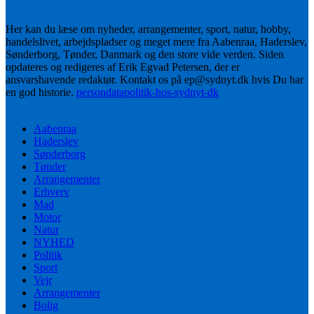
Her kan du læse om nyheder, arrangementer, sport, natur, hobby,
handelslivet, arbejdspladser og meget mere fra Aabenraa, Haderslev,
Sønderborg, Tønder, Danmark og den store vide verden. Siden
opdateres og redigeres af Erik Egvad Petersen, der er
ansvarshavende redaktør. Kontakt os på ep@sydnyt.dk hvis Du har
en god historie.
persondatapolitik-hos-sydnyt-dk
Aabenraa
Haderslev
Sønderborg
Tønder
Arrangementer
Erhverv
Mad
Motor
Natur
NYHED
Politik
Sport
Vejr
Arrangementer
Bolig