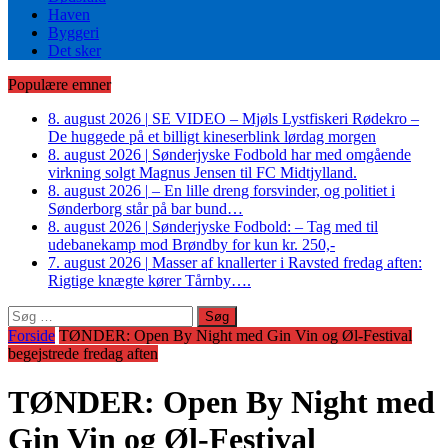
Haven
Byggeri
Det sker
Populære emner
8. august 2026
|
SE VIDEO – Mjøls Lystfiskeri Rødekro –
De huggede på et billigt kineserblink lørdag morgen
8. august 2026
|
Sønderjyske Fodbold har med omgående
virkning solgt Magnus Jensen til FC Midtjylland.
8. august 2026
|
– En lille dreng forsvinder, og politiet i
Sønderborg står på bar bund…
8. august 2026
|
Sønderjyske Fodbold: – Tag med til
udebanekamp mod Brøndby for kun kr. 250,-
7. august 2026
|
Masser af knallerter i Ravsted fredag aften:
Rigtige knægte kører Tårnby….
Søg
efter:
Forside
TØNDER: Open By Night med Gin Vin og Øl-Festival
begejstrede fredag aften
TØNDER: Open By Night med
Gin Vin og Øl-Festival