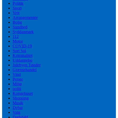
Politik
Sport
Vejr
Arrangementer
Bolig
Sundhed
Syddanmark
112
Motor
COVID-19
Sort Sol
Kriminalitet
Uddannelse
Julebyen Tønder
Grænsehandel
Vind
Penge
Miljø
politi
Kongehuset
Shopping
Musik
Debat
Valg
Dødsfald