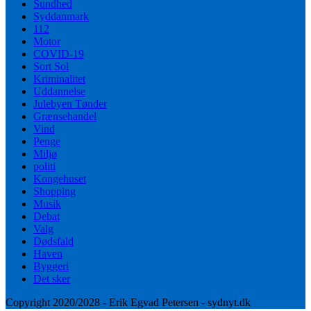
Sundhed
Syddanmark
112
Motor
COVID-19
Sort Sol
Kriminalitet
Uddannelse
Julebyen Tønder
Grænsehandel
Vind
Penge
Miljø
politi
Kongehuset
Shopping
Musik
Debat
Valg
Dødsfald
Haven
Byggeri
Det sker
Copyright 2020/2028 - Erik Egvad Petersen - sydnyt.dk