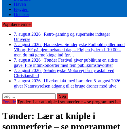
Haven
Byggeri
Det sker
Populære emner
7. august 2026
|
Retro-gaming og superhelte indtager
Universe
7. august 2026
|
Haderslev: Sønderjyske Fodbold spiller mod
Viborg FF på hjemmebane i dag – Fløjten lyder kl. 19.00 –
men du må gerne kigge ind før…
7. august 2026
|
Tønder Festival giver publikum en sidste
gave: Fire intimkoncerter med fem publikumsfavoritter
7. august 2026
|
Sønderjyske Motorvej får ny asfalt ved
Christiansfeld
7. august 2026
|
Ulvekontakt med børn den 5. august 2026
giver Naturstyrelsen adgang til at bruge droner mod ulve
Søg
efter:
Forside
Tønder: Lær at kniple i sommerferie – se programmet her
Tønder: Lær at kniple i
sommerferie – se programmet