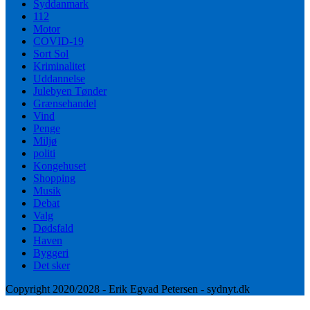
Syddanmark
112
Motor
COVID-19
Sort Sol
Kriminalitet
Uddannelse
Julebyen Tønder
Grænsehandel
Vind
Penge
Miljø
politi
Kongehuset
Shopping
Musik
Debat
Valg
Dødsfald
Haven
Byggeri
Det sker
Copyright 2020/2028 - Erik Egvad Petersen - sydnyt.dk