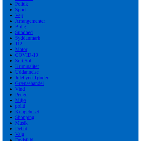
Politik
Sport
Vejr
Arrangementer
Bolig
Sundhed
Syddanmark
112
Motor
COVID-19
Sort Sol
Kriminalitet
Uddannelse
Julebyen Tønder
Grænsehandel
Vind
Penge
Miljø
politi
Kongehuset
Shopping
Musik
Debat
Valg
Dødsfald