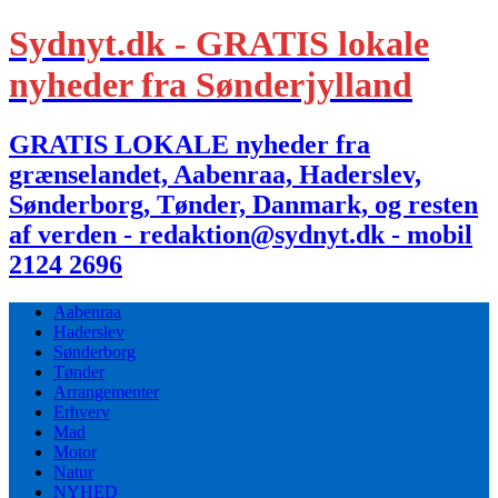
Sydnyt.dk - GRATIS lokale
nyheder fra Sønderjylland
GRATIS LOKALE nyheder fra
grænselandet, Aabenraa, Haderslev,
Sønderborg, Tønder, Danmark, og resten
af verden - redaktion@sydnyt.dk - mobil
2124 2696
Aabenraa
Haderslev
Sønderborg
Tønder
Arrangementer
Erhverv
Mad
Motor
Natur
NYHED