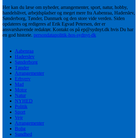
Her kan du læse om nyheder, arrangementer, sport, natur, hobby,
handelslivet, arbejdspladser og meget mere fra Aabenraa, Haderslev,
Sønderborg, Tønder, Danmark og den store vide verden. Siden
opdateres og redigeres af Erik Egvad Petersen, der er
ansvarshavende redaktør. Kontakt os på ep@sydnyt.dk hvis Du har
en god historie.
persondatapolitik-hos-sydnyt-dk
Aabenraa
Haderslev
Sønderborg
Tønder
Arrangementer
Erhverv
Mad
Motor
Natur
NYHED
Politik
Sport
Vejr
Arrangementer
Bolig
Sundhed