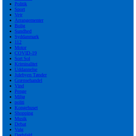
Politik
Sport
Vejr
Arrangementer
Bolig
Sundhed
Syddanmark
112
Motor
COVID-19
Sort Sol
Kriminalitet
Uddannelse
Julebyen Tønder
Grænsehandel
Vind
Penge
Miljø
politi
Kongehuset
Shopping
Musik
Debat
Valg
Dødsfald