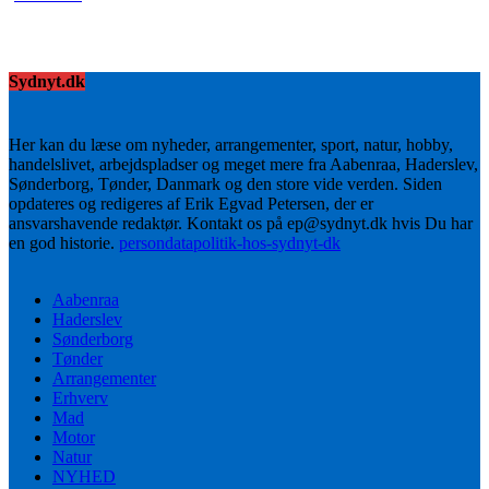
Sydnyt.dk
Her kan du læse om nyheder, arrangementer, sport, natur, hobby,
handelslivet, arbejdspladser og meget mere fra Aabenraa, Haderslev,
Sønderborg, Tønder, Danmark og den store vide verden. Siden
opdateres og redigeres af Erik Egvad Petersen, der er
ansvarshavende redaktør. Kontakt os på ep@sydnyt.dk hvis Du har
en god historie.
persondatapolitik-hos-sydnyt-dk
Aabenraa
Haderslev
Sønderborg
Tønder
Arrangementer
Erhverv
Mad
Motor
Natur
NYHED