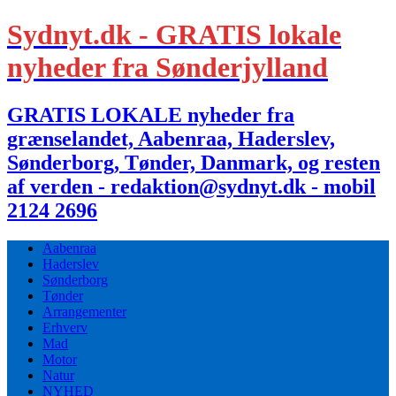
Sydnyt.dk - GRATIS lokale
nyheder fra Sønderjylland
GRATIS LOKALE nyheder fra
grænselandet, Aabenraa, Haderslev,
Sønderborg, Tønder, Danmark, og resten
af verden - redaktion@sydnyt.dk - mobil
2124 2696
Aabenraa
Haderslev
Sønderborg
Tønder
Arrangementer
Erhverv
Mad
Motor
Natur
NYHED