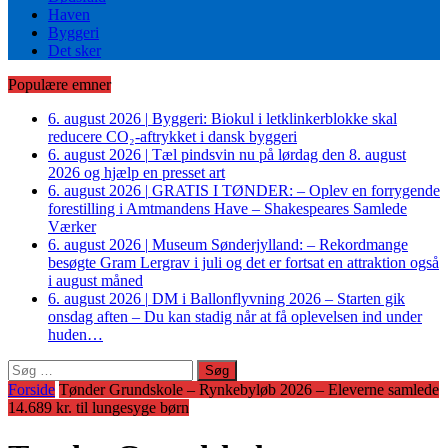
Haven
Byggeri
Det sker
Populære emner
6. august 2026
|
Byggeri: Biokul i letklinkerblokke skal
reducere CO₂-aftrykket i dansk byggeri
6. august 2026
|
Tæl pindsvin nu på lørdag den 8. august
2026 og hjælp en presset art
6. august 2026
|
GRATIS I TØNDER: – Oplev en forrygende
forestilling i Amtmandens Have – Shakespeares Samlede
Værker
6. august 2026
|
Museum Sønderjylland: – Rekordmange
besøgte Gram Lergrav i juli og det er fortsat en attraktion også
i august måned
6. august 2026
|
DM i Ballonflyvning 2026 – Starten gik
onsdag aften – Du kan stadig når at få oplevelsen ind under
huden…
Søg
efter:
Forside
Tønder Grundskole – Rynkebyløb 2026 – Eleverne samlede
14.689 kr. til lungesyge børn