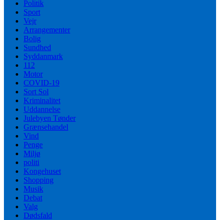
Politik
Sport
Vejr
Arrangementer
Bolig
Sundhed
Syddanmark
112
Motor
COVID-19
Sort Sol
Kriminalitet
Uddannelse
Julebyen Tønder
Grænsehandel
Vind
Penge
Miljø
politi
Kongehuset
Shopping
Musik
Debat
Valg
Dødsfald