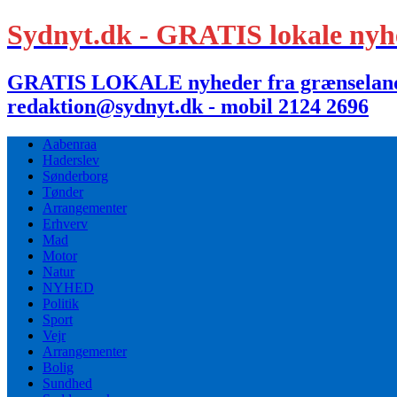
Sydnyt.dk - GRATIS lokale nyh
GRATIS LOKALE nyheder fra grænselandet,
redaktion@sydnyt.dk - mobil 2124 2696
Aabenraa
Haderslev
Sønderborg
Tønder
Arrangementer
Erhverv
Mad
Motor
Natur
NYHED
Politik
Sport
Vejr
Arrangementer
Bolig
Sundhed