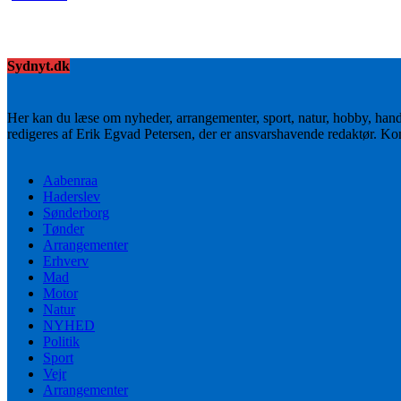
Sydnyt.dk
Her kan du læse om nyheder, arrangementer, sport, natur, hobby, han
redigeres af Erik Egvad Petersen, der er ansvarshavende redaktør. K
Aabenraa
Haderslev
Sønderborg
Tønder
Arrangementer
Erhverv
Mad
Motor
Natur
NYHED
Politik
Sport
Vejr
Arrangementer