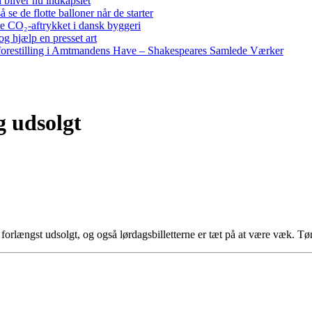
bliver nu indkapslet
e de flotte balloner når de starter
re CO₂-aftrykket i dansk byggeri
g hjælp en presset art
restilling i Amtmandens Have – Shakespeares Samlede Værker
g udsolgt
 er forlængst udsolgt, og også lørdagsbilletterne er tæt på at være væk. 