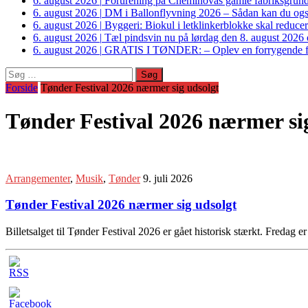
6. august 2026
|
Forurening på Cheminovas gamle fabriksgrund 
6. august 2026
|
DM i Ballonflyvning 2026 – Sådan kan du også s
6. august 2026
|
Byggeri: Biokul i letklinkerblokke skal reduce
6. august 2026
|
Tæl pindsvin nu på lørdag den 8. august 2026 o
6. august 2026
|
GRATIS I TØNDER: – Oplev en forrygende fo
Søg
efter:
Forside
Tønder Festival 2026 nærmer sig udsolgt
Tønder Festival 2026 nærmer si
Arrangementer
,
Musik
,
Tønder
9. juli 2026
Tønder Festival 2026 nærmer sig udsolgt
Billetsalget til Tønder Festival 2026 er gået historisk stærkt. Fredag