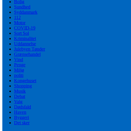
Bolig
Sundhed
Syddanmark
112
Motor
COVID-19
Sort Sol
Kriminalitet
Uddannelse
Julebyen Tønder
Grænsehandel
Vind
Penge
Miljø
politi
Kongehuset
Shopping
Musik
Debat
Valg
Dødsfald
Haven
Byggeri
Det sker