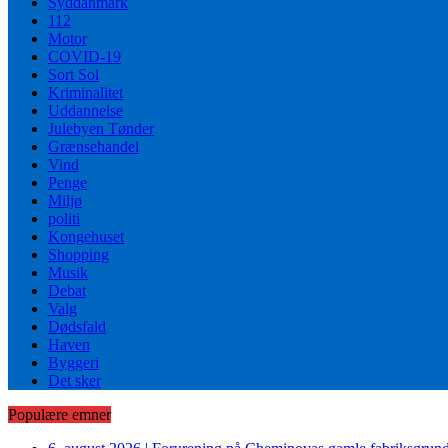
Syddanmark
112
Motor
COVID-19
Sort Sol
Kriminalitet
Uddannelse
Julebyen Tønder
Grænsehandel
Vind
Penge
Miljø
politi
Kongehuset
Shopping
Musik
Debat
Valg
Dødsfald
Haven
Byggeri
Det sker
Populære emner