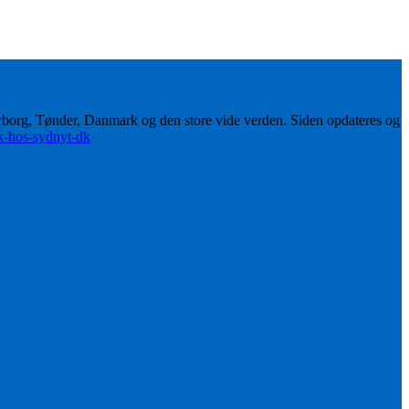
erborg, Tønder, Danmark og den store vide verden. Siden opdateres og
ik-hos-sydnyt-dk