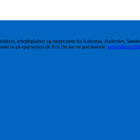
delslivet, arbejdspladser og meget mere fra Aabenraa, Haderslev, Sønd
ontakt os på ep@sydnyt.dk hvis Du har en god historie.
persondatapolit