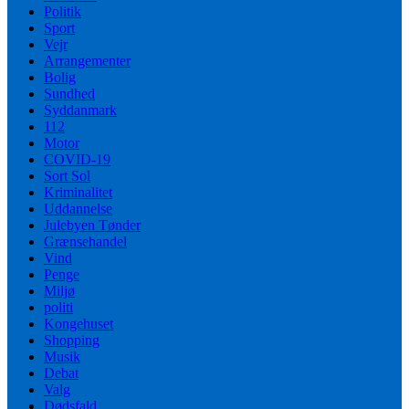
Politik
Sport
Vejr
Arrangementer
Bolig
Sundhed
Syddanmark
112
Motor
COVID-19
Sort Sol
Kriminalitet
Uddannelse
Julebyen Tønder
Grænsehandel
Vind
Penge
Miljø
politi
Kongehuset
Shopping
Musik
Debat
Valg
Dødsfald