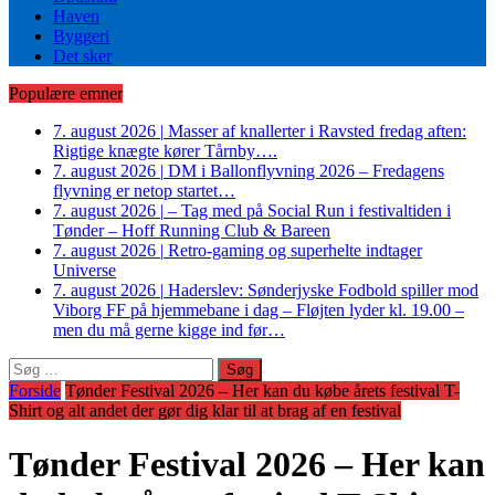
Haven
Byggeri
Det sker
Populære emner
7. august 2026
|
Masser af knallerter i Ravsted fredag aften:
Rigtige knægte kører Tårnby….
7. august 2026
|
DM i Ballonflyvning 2026 – Fredagens
flyvning er netop startet…
7. august 2026
|
– Tag med på Social Run i festivaltiden i
Tønder – Hoff Running Club & Bareen
7. august 2026
|
Retro-gaming og superhelte indtager
Universe
7. august 2026
|
Haderslev: Sønderjyske Fodbold spiller mod
Viborg FF på hjemmebane i dag – Fløjten lyder kl. 19.00 –
men du må gerne kigge ind før…
Søg
efter:
Forside
Tønder Festival 2026 – Her kan du købe årets festival T-
Shirt og alt andet der gør dig klar til at brag af en festival
Tønder Festival 2026 – Her kan