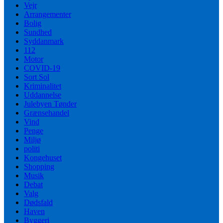
Vejr
Arrangementer
Bolig
Sundhed
Syddanmark
112
Motor
COVID-19
Sort Sol
Kriminalitet
Uddannelse
Julebyen Tønder
Grænsehandel
Vind
Penge
Miljø
politi
Kongehuset
Shopping
Musik
Debat
Valg
Dødsfald
Haven
Byggeri