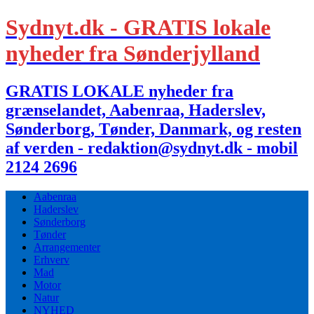
Sydnyt.dk - GRATIS lokale
nyheder fra Sønderjylland
GRATIS LOKALE nyheder fra
grænselandet, Aabenraa, Haderslev,
Sønderborg, Tønder, Danmark, og resten
af verden - redaktion@sydnyt.dk - mobil
2124 2696
Aabenraa
Haderslev
Sønderborg
Tønder
Arrangementer
Erhverv
Mad
Motor
Natur
NYHED