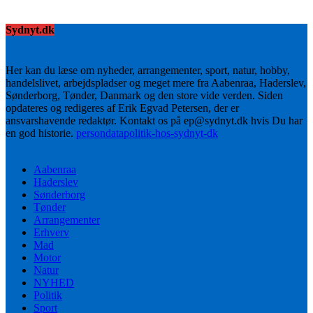
Sydnyt.dk
Her kan du læse om nyheder, arrangementer, sport, natur, hobby,
handelslivet, arbejdspladser og meget mere fra Aabenraa, Haderslev,
Sønderborg, Tønder, Danmark og den store vide verden. Siden
opdateres og redigeres af Erik Egvad Petersen, der er
ansvarshavende redaktør. Kontakt os på ep@sydnyt.dk hvis Du har
en god historie.
persondatapolitik-hos-sydnyt-dk
Aabenraa
Haderslev
Sønderborg
Tønder
Arrangementer
Erhverv
Mad
Motor
Natur
NYHED
Politik
Sport