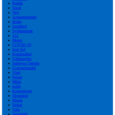
Politik
Sport
Vejr
Arrangementer
Bolig
Sundhed
Syddanmark
112
Motor
COVID-19
Sort Sol
Kriminalitet
Uddannelse
Julebyen Tønder
Grænsehandel
Vind
Penge
Miljø
politi
Kongehuset
Shopping
Musik
Debat
Valg
Dødsfald