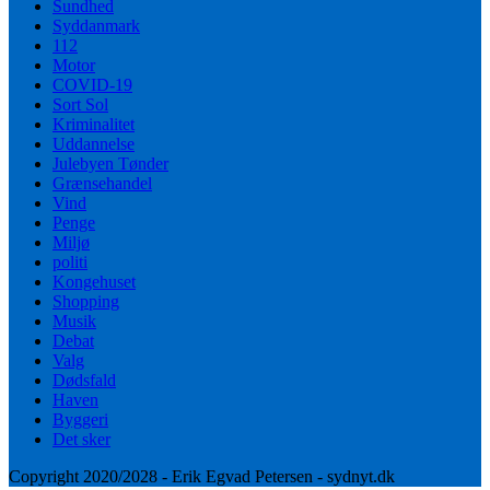
Sundhed
Syddanmark
112
Motor
COVID-19
Sort Sol
Kriminalitet
Uddannelse
Julebyen Tønder
Grænsehandel
Vind
Penge
Miljø
politi
Kongehuset
Shopping
Musik
Debat
Valg
Dødsfald
Haven
Byggeri
Det sker
Copyright 2020/2028 - Erik Egvad Petersen - sydnyt.dk