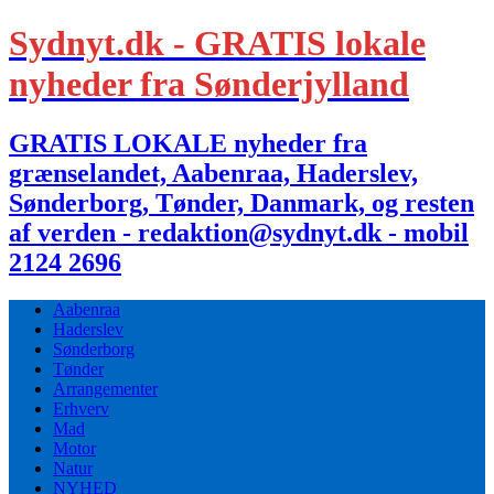
Sydnyt.dk - GRATIS lokale
nyheder fra Sønderjylland
GRATIS LOKALE nyheder fra
grænselandet, Aabenraa, Haderslev,
Sønderborg, Tønder, Danmark, og resten
af verden - redaktion@sydnyt.dk - mobil
2124 2696
Aabenraa
Haderslev
Sønderborg
Tønder
Arrangementer
Erhverv
Mad
Motor
Natur
NYHED