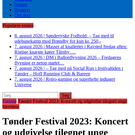
Haven
Byggeri
Det sker
Populære emner
8. august 2026
|
Sønderjyske Fodbold: – Tag med til
udebanekamp mod Brøndby for kun kr. 250,-
7. august 2026
|
Masser af knallerter i Ravsted fredag aften:
Rigtige knægte kører Tårnby….
7. august 2026
|
DM i Ballonflyvning 2026 – Fredagens
flyvning er netop startet…
7. august 2026
|
– Tag med på Social Run i festivaltiden i
Tønder – Hoff Running Club & Bareen
7. august 2026
|
Retro-gaming og superhelte indtager
Universe
Søg
efter:
Forside
Tønder Festival 2023: Koncert og udgivelse tilegnet unge
hjemløse
Tønder Festival 2023: Koncert
og udgivelse tilegnet unge