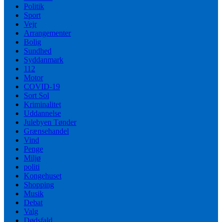
Politik
Sport
Vejr
Arrangementer
Bolig
Sundhed
Syddanmark
112
Motor
COVID-19
Sort Sol
Kriminalitet
Uddannelse
Julebyen Tønder
Grænsehandel
Vind
Penge
Miljø
politi
Kongehuset
Shopping
Musik
Debat
Valg
Dødsfald