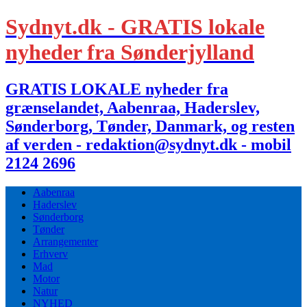
Sydnyt.dk - GRATIS lokale
nyheder fra Sønderjylland
GRATIS LOKALE nyheder fra
grænselandet, Aabenraa, Haderslev,
Sønderborg, Tønder, Danmark, og resten
af verden - redaktion@sydnyt.dk - mobil
2124 2696
Aabenraa
Haderslev
Sønderborg
Tønder
Arrangementer
Erhverv
Mad
Motor
Natur
NYHED