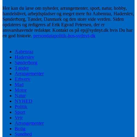
Her kan du læse om nyheder, arrangementer, sport, natur, hobby,
handelslivet, arbejdspladser og meget mere fra Aabenraa, Haderslev,
Sønderborg, Tønder, Danmark og den store vide verden. Siden
opdateres og redigeres af Erik Egvad Petersen, der er
ansvarshavende redaktør. Kontakt os på ep@sydnyt.dk hvis Du har
en god historie.
persondatapolitik-hos-sydnyt-dk
Aabenraa
Haderslev
Sønderborg
Tønder
Arrangementer
Erhverv
Mad
Motor
Natur
NYHED
Politik
Sport
Vejr
Arrangementer
Bolig
Sundhed