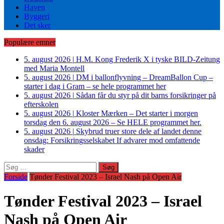
Haven
Byggeri
Det sker
Populære emner
5. august 2026
|
H.M. Kong Frederik X i tyske BILD-Zeitung
med Maria Montell
5. august 2026
|
DM i ballonflyvning – DreamBallon Cup –
starter i dag i Gram – se hele programmet her
5. august 2026
|
Sådan får du styr på dit barns forsikringer på
efterskolen
5. august 2026
|
Kloster Mærken – Det starter i morgen
torsdag den 6. august 2026 – Se HELE programmet her.
5. august 2026
|
Skybrud truer store dele af landet denne
onsdag: Forsikringsselskabet If advarer mod omfattende
skader
Søg
efter:
Forside
Tønder Festival 2023 – Israel Nash på Open Air
Tønder Festival 2023 – Israel
Nash på Open Air