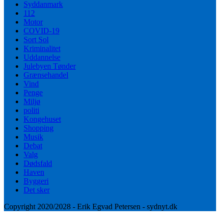
Syddanmark
112
Motor
COVID-19
Sort Sol
Kriminalitet
Uddannelse
Julebyen Tønder
Grænsehandel
Vind
Penge
Miljø
politi
Kongehuset
Shopping
Musik
Debat
Valg
Dødsfald
Haven
Byggeri
Det sker
Copyright 2020/2028 - Erik Egvad Petersen - sydnyt.dk