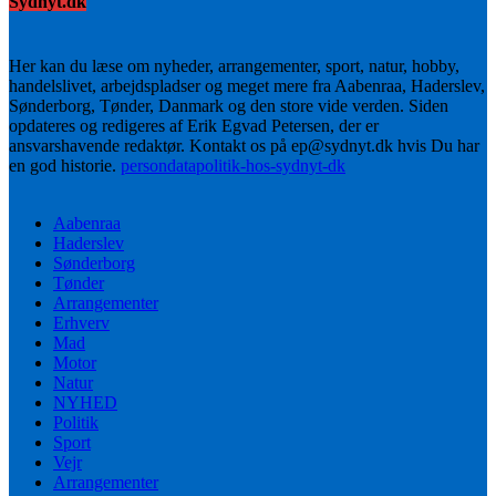
Sydnyt.dk
Her kan du læse om nyheder, arrangementer, sport, natur, hobby,
handelslivet, arbejdspladser og meget mere fra Aabenraa, Haderslev,
Sønderborg, Tønder, Danmark og den store vide verden. Siden
opdateres og redigeres af Erik Egvad Petersen, der er
ansvarshavende redaktør. Kontakt os på ep@sydnyt.dk hvis Du har
en god historie.
persondatapolitik-hos-sydnyt-dk
Aabenraa
Haderslev
Sønderborg
Tønder
Arrangementer
Erhverv
Mad
Motor
Natur
NYHED
Politik
Sport
Vejr
Arrangementer