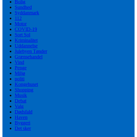
Bolig
Sundhed
Syddanmark
112
Motor
COVID-19
Sort Sol
Kriminalitet
Uddannelse
Julebyen Tønder
Grænsehandel
Vind
Penge
Miljø
politi
Kongehuset
Shopping
Musik
Debat
Valg
Dødsfald
Haven
Byggeri
Det sker