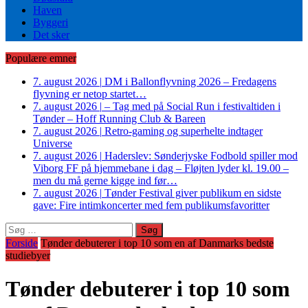
Haven
Byggeri
Det sker
Populære emner
7. august 2026
|
DM i Ballonflyvning 2026 – Fredagens
flyvning er netop startet…
7. august 2026
|
– Tag med på Social Run i festivaltiden i
Tønder – Hoff Running Club & Bareen
7. august 2026
|
Retro-gaming og superhelte indtager
Universe
7. august 2026
|
Haderslev: Sønderjyske Fodbold spiller mod
Viborg FF på hjemmebane i dag – Fløjten lyder kl. 19.00 –
men du må gerne kigge ind før…
7. august 2026
|
Tønder Festival giver publikum en sidste
gave: Fire intimkoncerter med fem publikumsfavoritter
Søg
efter:
Forside
Tønder debuterer i top 10 som en af Danmarks bedste
studiebyer
Tønder debuterer i top 10 som