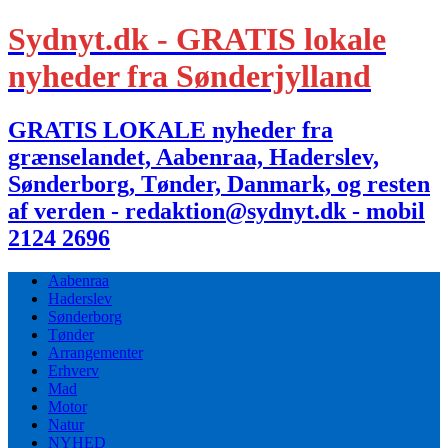
Sydnyt.dk - GRATIS lokale
nyheder fra Sønderjylland
GRATIS LOKALE nyheder fra
grænselandet, Aabenraa, Haderslev,
Sønderborg, Tønder, Danmark, og resten
af verden - redaktion@sydnyt.dk - mobil
2124 2696
Aabenraa
Haderslev
Sønderborg
Tønder
Arrangementer
Erhverv
Mad
Motor
Natur
NYHED