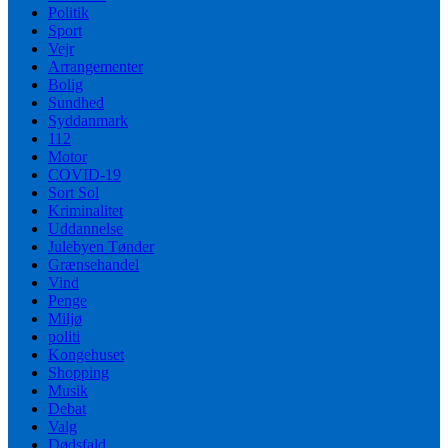
Politik
Sport
Vejr
Arrangementer
Bolig
Sundhed
Syddanmark
112
Motor
COVID-19
Sort Sol
Kriminalitet
Uddannelse
Julebyen Tønder
Grænsehandel
Vind
Penge
Miljø
politi
Kongehuset
Shopping
Musik
Debat
Valg
Dødsfald