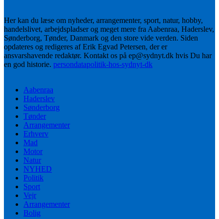
Her kan du læse om nyheder, arrangementer, sport, natur, hobby,
handelslivet, arbejdspladser og meget mere fra Aabenraa, Haderslev,
Sønderborg, Tønder, Danmark og den store vide verden. Siden
opdateres og redigeres af Erik Egvad Petersen, der er
ansvarshavende redaktør. Kontakt os på ep@sydnyt.dk hvis Du har
en god historie.
persondatapolitik-hos-sydnyt-dk
Aabenraa
Haderslev
Sønderborg
Tønder
Arrangementer
Erhverv
Mad
Motor
Natur
NYHED
Politik
Sport
Vejr
Arrangementer
Bolig