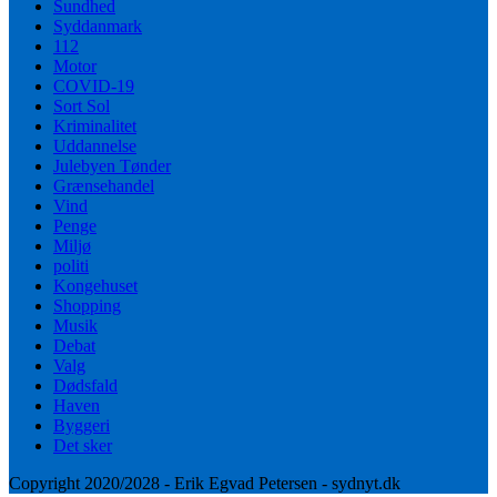
Sundhed
Syddanmark
112
Motor
COVID-19
Sort Sol
Kriminalitet
Uddannelse
Julebyen Tønder
Grænsehandel
Vind
Penge
Miljø
politi
Kongehuset
Shopping
Musik
Debat
Valg
Dødsfald
Haven
Byggeri
Det sker
Copyright 2020/2028 - Erik Egvad Petersen - sydnyt.dk