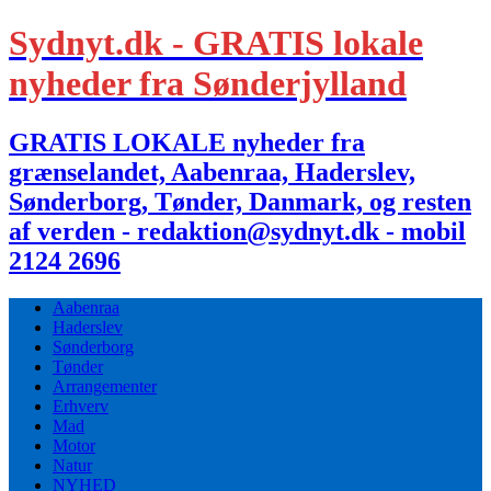
Sydnyt.dk - GRATIS lokale
nyheder fra Sønderjylland
GRATIS LOKALE nyheder fra
grænselandet, Aabenraa, Haderslev,
Sønderborg, Tønder, Danmark, og resten
af verden - redaktion@sydnyt.dk - mobil
2124 2696
Aabenraa
Haderslev
Sønderborg
Tønder
Arrangementer
Erhverv
Mad
Motor
Natur
NYHED