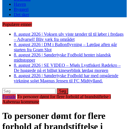
Haven
Byggeri
Det sker
Populære emner
8. august 2026
|
Voksen ulv viste tænder til til løber i fredags
– Advarsel! Bliv væk fra området
8. august 2026
|
DM i Ballonflyvning – Lørdag aften går
starten fra Gram Slot
8. august 2026
|
Sønderjyske Fodbold henter islandsk
midtstopper
8. august 2026
|
SE VIDEO – Mjøls Lystfiskeri Rødekro –
De huggede på et billigt kineserblink lørdag morgen
8. august 2026
|
Sønderjyske Fodbold har med omgående
virkning solgt Magnus Jensen til FC Midtjylland.
Søg
efter:
Forside
To personer dømt for flere forhold af brandstiftelse i
Aabenraa kommune
To personer dømt for flere
forhold af brandstiftelse i