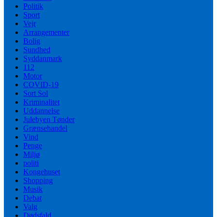
Politik
Sport
Vejr
Arrangementer
Bolig
Sundhed
Syddanmark
112
Motor
COVID-19
Sort Sol
Kriminalitet
Uddannelse
Julebyen Tønder
Grænsehandel
Vind
Penge
Miljø
politi
Kongehuset
Shopping
Musik
Debat
Valg
Dødsfald