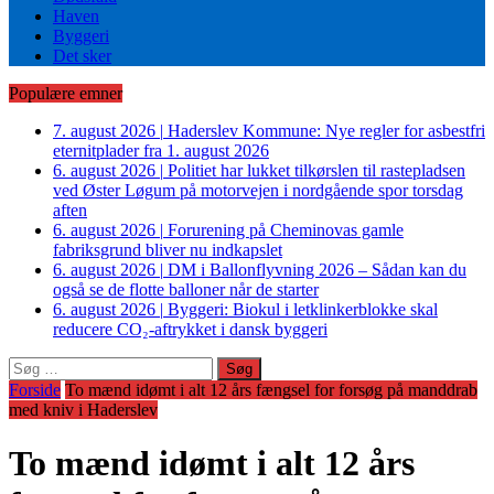
Haven
Byggeri
Det sker
Populære emner
7. august 2026
|
Haderslev Kommune: Nye regler for asbestfri
eternitplader fra 1. august 2026
6. august 2026
|
Politiet har lukket tilkørslen til rastepladsen
ved Øster Løgum på motorvejen i nordgående spor torsdag
aften
6. august 2026
|
Forurening på Cheminovas gamle
fabriksgrund bliver nu indkapslet
6. august 2026
|
DM i Ballonflyvning 2026 – Sådan kan du
også se de flotte balloner når de starter
6. august 2026
|
Byggeri: Biokul i letklinkerblokke skal
reducere CO₂-aftrykket i dansk byggeri
Søg
efter:
Forside
To mænd idømt i alt 12 års fængsel for forsøg på manddrab
med kniv i Haderslev
To mænd idømt i alt 12 års