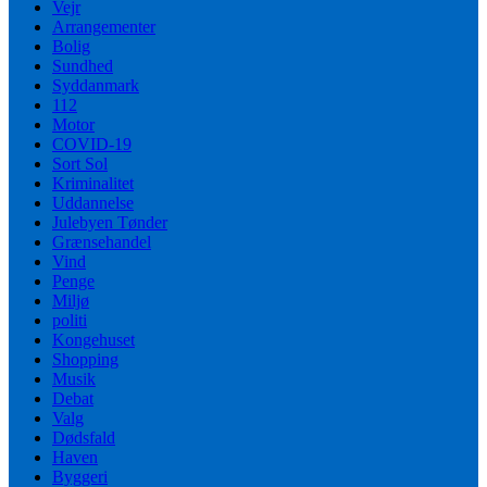
Vejr
Arrangementer
Bolig
Sundhed
Syddanmark
112
Motor
COVID-19
Sort Sol
Kriminalitet
Uddannelse
Julebyen Tønder
Grænsehandel
Vind
Penge
Miljø
politi
Kongehuset
Shopping
Musik
Debat
Valg
Dødsfald
Haven
Byggeri