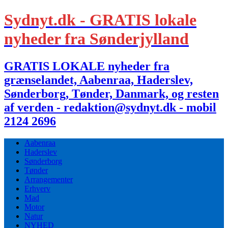
Sydnyt.dk - GRATIS lokale
nyheder fra Sønderjylland
GRATIS LOKALE nyheder fra
grænselandet, Aabenraa, Haderslev,
Sønderborg, Tønder, Danmark, og resten
af verden - redaktion@sydnyt.dk - mobil
2124 2696
Aabenraa
Haderslev
Sønderborg
Tønder
Arrangementer
Erhverv
Mad
Motor
Natur
NYHED