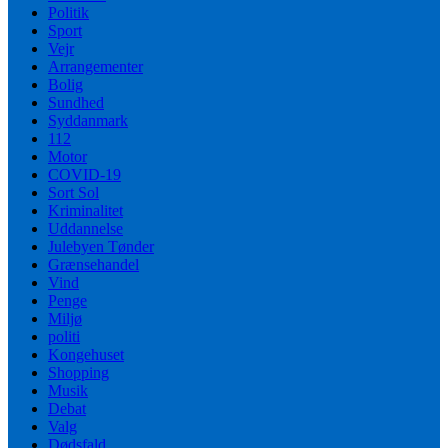
Politik
Sport
Vejr
Arrangementer
Bolig
Sundhed
Syddanmark
112
Motor
COVID-19
Sort Sol
Kriminalitet
Uddannelse
Julebyen Tønder
Grænsehandel
Vind
Penge
Miljø
politi
Kongehuset
Shopping
Musik
Debat
Valg
Dødsfald