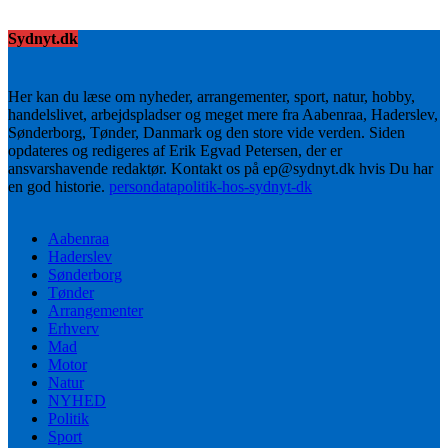
Sydnyt.dk
Her kan du læse om nyheder, arrangementer, sport, natur, hobby,
handelslivet, arbejdspladser og meget mere fra Aabenraa, Haderslev,
Sønderborg, Tønder, Danmark og den store vide verden. Siden
opdateres og redigeres af Erik Egvad Petersen, der er
ansvarshavende redaktør. Kontakt os på ep@sydnyt.dk hvis Du har
en god historie.
persondatapolitik-hos-sydnyt-dk
Aabenraa
Haderslev
Sønderborg
Tønder
Arrangementer
Erhverv
Mad
Motor
Natur
NYHED
Politik
Sport