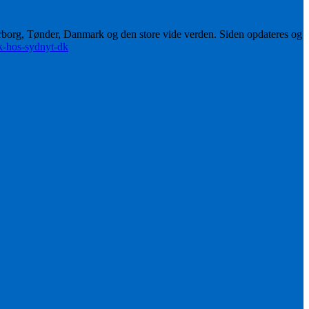
erborg, Tønder, Danmark og den store vide verden. Siden opdateres og
ik-hos-sydnyt-dk