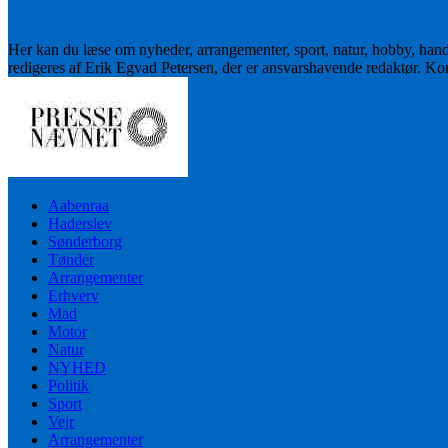
Her kan du læse om nyheder, arrangementer, sport, natur, hobby, han
redigeres af Erik Egvad Petersen, der er ansvarshavende redaktør. K
Aabenraa
Haderslev
Sønderborg
Tønder
Arrangementer
Erhverv
Mad
Motor
Natur
NYHED
Politik
Sport
Vejr
Arrangementer