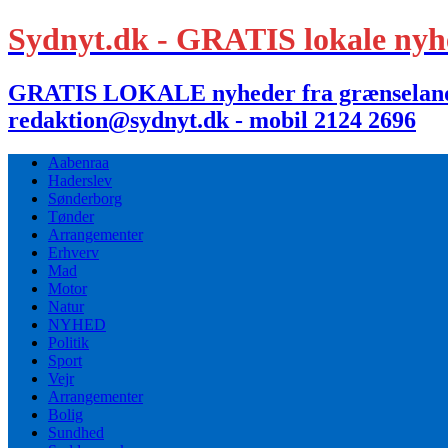
Sydnyt.dk - GRATIS lokale nyh
GRATIS LOKALE nyheder fra grænselandet,
redaktion@sydnyt.dk - mobil 2124 2696
Aabenraa
Haderslev
Sønderborg
Tønder
Arrangementer
Erhverv
Mad
Motor
Natur
NYHED
Politik
Sport
Vejr
Arrangementer
Bolig
Sundhed