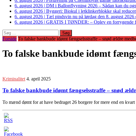
6. august 2026
|
Forurening på Cheminovas gamle fabriksgrund 
6. august 2026
|
DM i Ballonflyvning 2026 – Sådan kan du også s
6. august 2026
|
Byggeri: Biokul i letklinkerblokke skal reduce
6. august 2026
|
Tæl pindsvin nu på lørdag den 8. august 2026 o
6. august 2026
|
GRATIS I TØNDER: – Oplev en forrygende fo
Søg
efter:
Forside
To falske bankbude idømt fængselsstraffe – snød ældre med
To falske bankbude idømt fæng
Kriminalitet
4. april 2025
To falske bankbude idømt fængselsstraffe – snød æl
To mænd dømt for at have bedraget 26 borgere for mere end en kvart