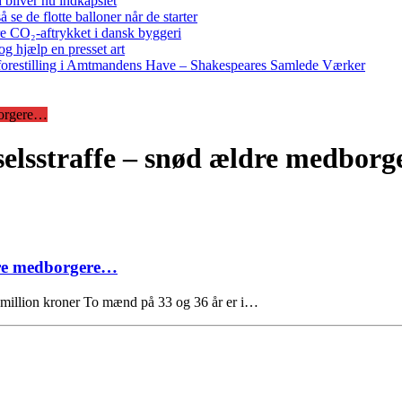
bliver nu indkapslet
e de flotte balloner når de starter
re CO₂-aftrykket i dansk byggeri
g hjælp en presset art
restilling i Amtmandens Have – Shakespeares Samlede Værker
borgere…
selsstraffe – snød ældre medbor
dre medborgere…
 million kroner To mænd på 33 og 36 år er i…