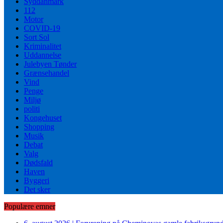
Syddanmark
112
Motor
COVID-19
Sort Sol
Kriminalitet
Uddannelse
Julebyen Tønder
Grænsehandel
Vind
Penge
Miljø
politi
Kongehuset
Shopping
Musik
Debat
Valg
Dødsfald
Haven
Byggeri
Det sker
Populære emner