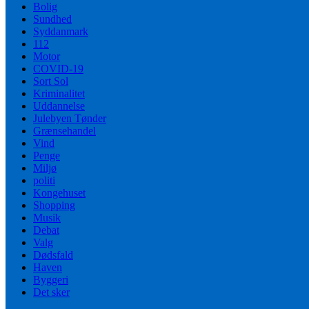
Bolig
Sundhed
Syddanmark
112
Motor
COVID-19
Sort Sol
Kriminalitet
Uddannelse
Julebyen Tønder
Grænsehandel
Vind
Penge
Miljø
politi
Kongehuset
Shopping
Musik
Debat
Valg
Dødsfald
Haven
Byggeri
Det sker