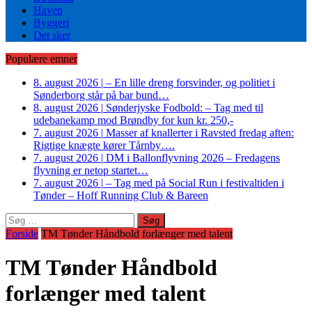
Haven
Byggeri
Det sker
Populære emner
8. august 2026
|
– En lille dreng forsvinder, og politiet i
Sønderborg står på bar bund…
8. august 2026
|
Sønderjyske Fodbold: – Tag med til
udebanekamp mod Brøndby for kun kr. 250,-
7. august 2026
|
Masser af knallerter i Ravsted fredag aften:
Rigtige knægte kører Tårnby….
7. august 2026
|
DM i Ballonflyvning 2026 – Fredagens
flyvning er netop startet…
7. august 2026
|
– Tag med på Social Run i festivaltiden i
Tønder – Hoff Running Club & Bareen
Søg
efter:
Forside
TM Tønder Håndbold forlænger med talent
TM Tønder Håndbold
forlænger med talent