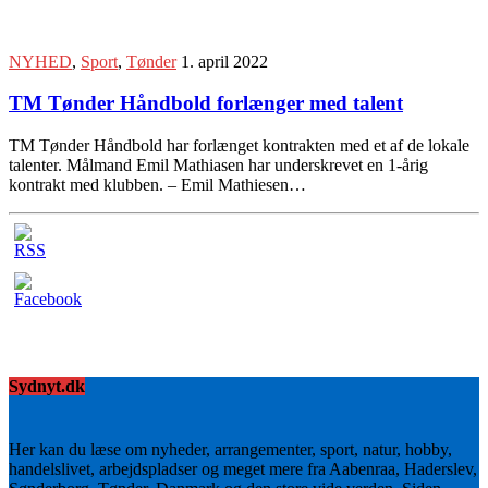
NYHED
,
Sport
,
Tønder
1. april 2022
TM Tønder Håndbold forlænger med talent
TM Tønder Håndbold har forlænget kontrakten med et af de lokale
talenter. Målmand Emil Mathiasen har underskrevet en 1-årig
kontrakt med klubben. – Emil Mathiesen…
Sydnyt.dk
Her kan du læse om nyheder, arrangementer, sport, natur, hobby,
handelslivet, arbejdspladser og meget mere fra Aabenraa, Haderslev,