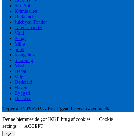
COVID-19
Sort Sol
Kriminalitet
Uddannelse
Julebyen Tønder
Grænsehandel
Vind
Penge
Miljø
politi
Kongehuset
Shopping
Musik
Debat
Valg
Dødsfald
Haven
Byggeri
Det sker
Copyright 2020/2028 - Erik Egvad Petersen - sydnyt.dk
Denne hjemmeside gør IKKE brug af cookies.
Cookie
settings
ACCEPT