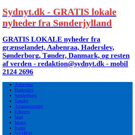
Sydnyt.dk - GRATIS lokale
nyheder fra Sønderjylland
GRATIS LOKALE nyheder fra
grænselandet, Aabenraa, Haderslev,
Sønderborg, Tønder, Danmark, og resten
af verden - redaktion@sydnyt.dk - mobil
2124 2696
Aabenraa
Haderslev
Sønderborg
Tønder
Arrangementer
Erhverv
Mad
Motor
Natur
NYHED