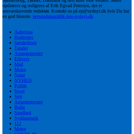
Sønderborg, Tønder, Danmark og den store vide verden. Siden
opdateres og redigeres af Erik Egvad Petersen, der er
ansvarshavende redaktør. Kontakt os på ep@sydnyt.dk hvis Du har
en god historie.
persondatapolitik-hos-sydnyt-dk
Aabenraa
Haderslev
Sønderborg
Tønder
Arrangementer
Erhverv
Mad
Motor
Natur
NYHED
Politik
Sport
Vejr
Arrangementer
Bolig
Sundhed
Syddanmark
112
Motor