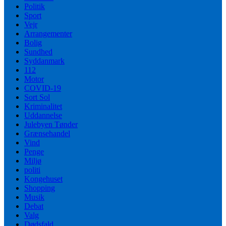
Politik
Sport
Vejr
Arrangementer
Bolig
Sundhed
Syddanmark
112
Motor
COVID-19
Sort Sol
Kriminalitet
Uddannelse
Julebyen Tønder
Grænsehandel
Vind
Penge
Miljø
politi
Kongehuset
Shopping
Musik
Debat
Valg
Dødsfald