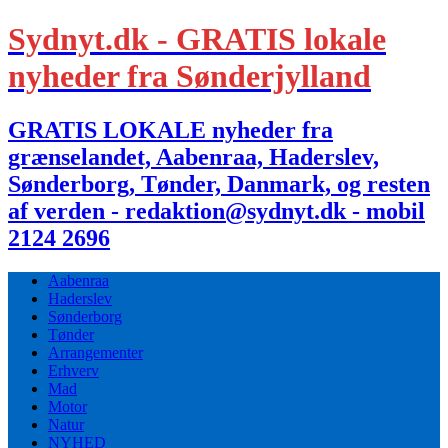
Sydnyt.dk - GRATIS lokale
nyheder fra Sønderjylland
GRATIS LOKALE nyheder fra
grænselandet, Aabenraa, Haderslev,
Sønderborg, Tønder, Danmark, og resten
af verden - redaktion@sydnyt.dk - mobil
2124 2696
Aabenraa
Haderslev
Sønderborg
Tønder
Arrangementer
Erhverv
Mad
Motor
Natur
NYHED