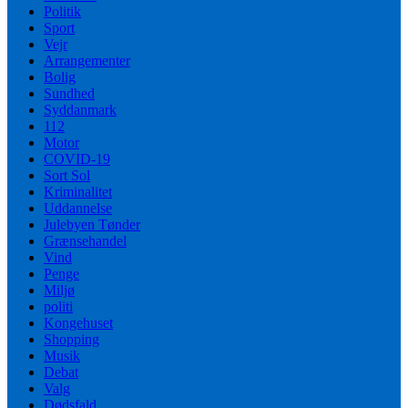
Politik
Sport
Vejr
Arrangementer
Bolig
Sundhed
Syddanmark
112
Motor
COVID-19
Sort Sol
Kriminalitet
Uddannelse
Julebyen Tønder
Grænsehandel
Vind
Penge
Miljø
politi
Kongehuset
Shopping
Musik
Debat
Valg
Dødsfald