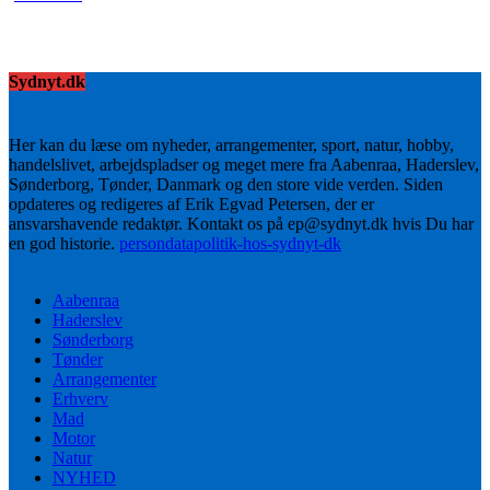
Sydnyt.dk
Her kan du læse om nyheder, arrangementer, sport, natur, hobby,
handelslivet, arbejdspladser og meget mere fra Aabenraa, Haderslev,
Sønderborg, Tønder, Danmark og den store vide verden. Siden
opdateres og redigeres af Erik Egvad Petersen, der er
ansvarshavende redaktør. Kontakt os på ep@sydnyt.dk hvis Du har
en god historie.
persondatapolitik-hos-sydnyt-dk
Aabenraa
Haderslev
Sønderborg
Tønder
Arrangementer
Erhverv
Mad
Motor
Natur
NYHED