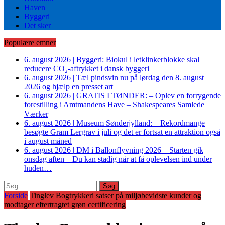
Haven
Byggeri
Det sker
Populære emner
6. august 2026
|
Byggeri: Biokul i letklinkerblokke skal
reducere CO₂-aftrykket i dansk byggeri
6. august 2026
|
Tæl pindsvin nu på lørdag den 8. august
2026 og hjælp en presset art
6. august 2026
|
GRATIS I TØNDER: – Oplev en forrygende
forestilling i Amtmandens Have – Shakespeares Samlede
Værker
6. august 2026
|
Museum Sønderjylland: – Rekordmange
besøgte Gram Lergrav i juli og det er fortsat en attraktion også
i august måned
6. august 2026
|
DM i Ballonflyvning 2026 – Starten gik
onsdag aften – Du kan stadig når at få oplevelsen ind under
huden…
Søg
efter:
Forside
Tinglev Bogtrykkeri satser på miljøbevidste kunder og
modtager eftertragtet grøn certificering