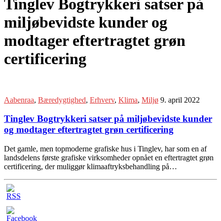
Tinglev Bogtrykkeri satser på
miljøbevidste kunder og
modtager eftertragtet grøn
certificering
Aabenraa
,
Bæredygtighed
,
Erhverv
,
Klima
,
Miljø
9. april 2022
Tinglev Bogtrykkeri satser på miljøbevidste kunder
og modtager eftertragtet grøn certificering
Det gamle, men topmoderne grafiske hus i Tinglev, har som en af
landsdelens første grafiske virksomheder opnået en eftertragtet grøn
certificering, der muliggør klimaaftryksbehandling på…