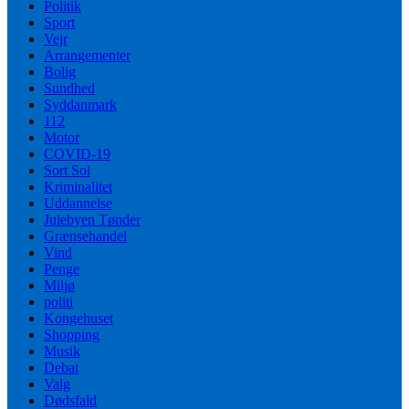
Politik
Sport
Vejr
Arrangementer
Bolig
Sundhed
Syddanmark
112
Motor
COVID-19
Sort Sol
Kriminalitet
Uddannelse
Julebyen Tønder
Grænsehandel
Vind
Penge
Miljø
politi
Kongehuset
Shopping
Musik
Debat
Valg
Dødsfald