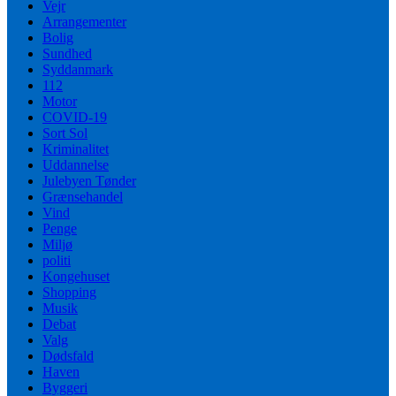
Vejr
Arrangementer
Bolig
Sundhed
Syddanmark
112
Motor
COVID-19
Sort Sol
Kriminalitet
Uddannelse
Julebyen Tønder
Grænsehandel
Vind
Penge
Miljø
politi
Kongehuset
Shopping
Musik
Debat
Valg
Dødsfald
Haven
Byggeri