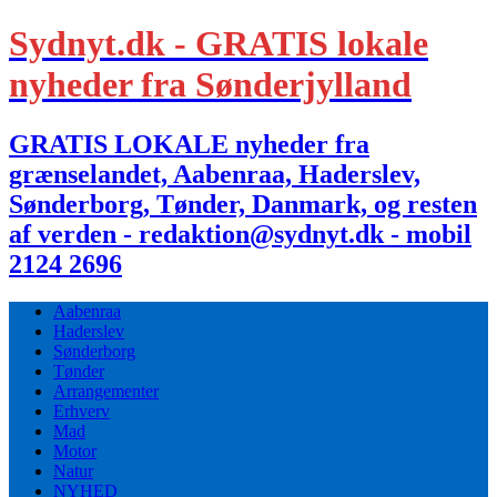
Sydnyt.dk - GRATIS lokale
nyheder fra Sønderjylland
GRATIS LOKALE nyheder fra
grænselandet, Aabenraa, Haderslev,
Sønderborg, Tønder, Danmark, og resten
af verden - redaktion@sydnyt.dk - mobil
2124 2696
Aabenraa
Haderslev
Sønderborg
Tønder
Arrangementer
Erhverv
Mad
Motor
Natur
NYHED