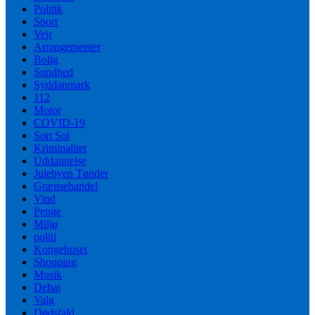
Politik
Sport
Vejr
Arrangementer
Bolig
Sundhed
Syddanmark
112
Motor
COVID-19
Sort Sol
Kriminalitet
Uddannelse
Julebyen Tønder
Grænsehandel
Vind
Penge
Miljø
politi
Kongehuset
Shopping
Musik
Debat
Valg
Dødsfald