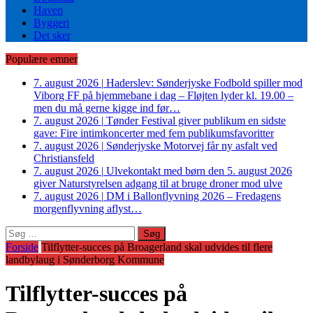
Haven
Byggeri
Det sker
Populære emner
7. august 2026
|
Haderslev: Sønderjyske Fodbold spiller mod
Viborg FF på hjemmebane i dag – Fløjten lyder kl. 19.00 –
men du må gerne kigge ind før…
7. august 2026
|
Tønder Festival giver publikum en sidste
gave: Fire intimkoncerter med fem publikumsfavoritter
7. august 2026
|
Sønderjyske Motorvej får ny asfalt ved
Christiansfeld
7. august 2026
|
Ulvekontakt med børn den 5. august 2026
giver Naturstyrelsen adgang til at bruge droner mod ulve
7. august 2026
|
DM i Ballonflyvning 2026 – Fredagens
morgenflyvning aflyst…
Søg
efter:
Forside
Tilflytter-succes på Broagerland skal udvides til flere
landbylaug i Sønderborg Kommune
Tilflytter-succes på