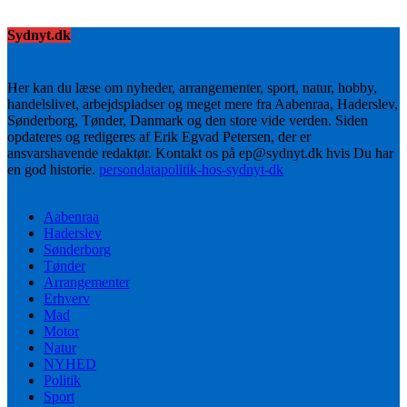
Sydnyt.dk
Her kan du læse om nyheder, arrangementer, sport, natur, hobby,
handelslivet, arbejdspladser og meget mere fra Aabenraa, Haderslev,
Sønderborg, Tønder, Danmark og den store vide verden. Siden
opdateres og redigeres af Erik Egvad Petersen, der er
ansvarshavende redaktør. Kontakt os på ep@sydnyt.dk hvis Du har
en god historie.
persondatapolitik-hos-sydnyt-dk
Aabenraa
Haderslev
Sønderborg
Tønder
Arrangementer
Erhverv
Mad
Motor
Natur
NYHED
Politik
Sport