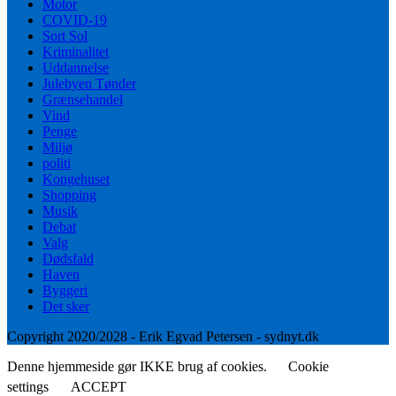
Motor
COVID-19
Sort Sol
Kriminalitet
Uddannelse
Julebyen Tønder
Grænsehandel
Vind
Penge
Miljø
politi
Kongehuset
Shopping
Musik
Debat
Valg
Dødsfald
Haven
Byggeri
Det sker
Copyright 2020/2028 - Erik Egvad Petersen - sydnyt.dk
Denne hjemmeside gør IKKE brug af cookies.
Cookie
settings
ACCEPT