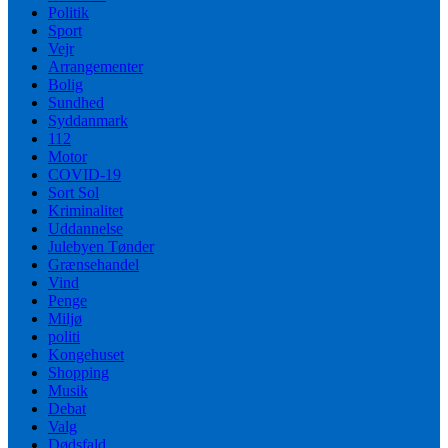
Politik
Sport
Vejr
Arrangementer
Bolig
Sundhed
Syddanmark
112
Motor
COVID-19
Sort Sol
Kriminalitet
Uddannelse
Julebyen Tønder
Grænsehandel
Vind
Penge
Miljø
politi
Kongehuset
Shopping
Musik
Debat
Valg
Dødsfald