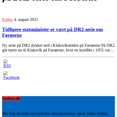
Kultur
4. august 2021
Tidligere statsminister er vært på DR2-serie om
Førøerne
Ny serie på DR2 dykker ned i Klaksvíkstriden på Færøerne På DR2
går turen nu til Klaksvík på Færøerne, hvor en konflikt i 1955 var…
Sydnyt.dk
Her kan du læse om nyheder, arrangementer, sport, natur, hobby,