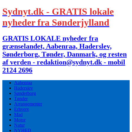
Sydnyt.dk - GRATIS lokale
nyheder fra Sønderjylland
GRATIS LOKALE nyheder fra
grænselandet, Aabenraa, Haderslev,
Sønderborg, Tønder, Danmark, og resten
af verden - redaktion@sydnyt.dk - mobil
2124 2696
Aabenraa
Haderslev
Sønderborg
Tønder
Arrangementer
Erhverv
Mad
Motor
Natur
NYHED