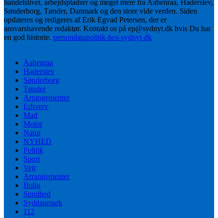
handelslivet, arbejdspladser og meget mere fra Aabenraa, Haderslev,
Sønderborg, Tønder, Danmark og den store vide verden. Siden
opdateres og redigeres af Erik Egvad Petersen, der er
ansvarshavende redaktør. Kontakt os på ep@sydnyt.dk hvis Du har
en god historie.
persondatapolitik-hos-sydnyt-dk
Aabenraa
Haderslev
Sønderborg
Tønder
Arrangementer
Erhverv
Mad
Motor
Natur
NYHED
Politik
Sport
Vejr
Arrangementer
Bolig
Sundhed
Syddanmark
112