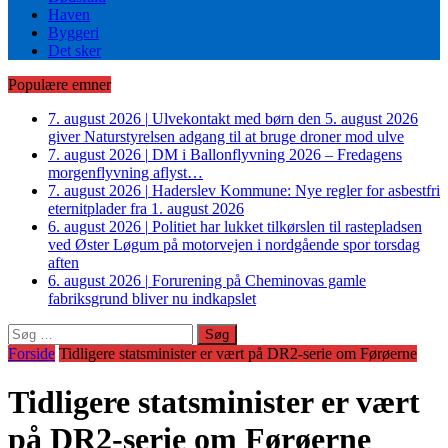
Haven
Byggeri
Det sker
Populære emner
7. august 2026
|
Ulvekontakt med børn den 5. august 2026
giver Naturstyrelsen adgang til at bruge droner mod ulve
7. august 2026
|
DM i Ballonflyvning 2026 – Fredagens
morgenflyvning aflyst…
7. august 2026
|
Haderslev Kommune: Nye regler for asbestfri
eternitplader fra 1. august 2026
6. august 2026
|
Politiet har lukket tilkørslen til rastepladsen
ved Øster Løgum på motorvejen i nordgående spor torsdag
aften
6. august 2026
|
Forurening på Cheminovas gamle
fabriksgrund bliver nu indkapslet
Søg
efter:
Forside
Tidligere statsminister er vært på DR2-serie om Førøerne
Tidligere statsminister er vært
på DR2-serie om Førøerne