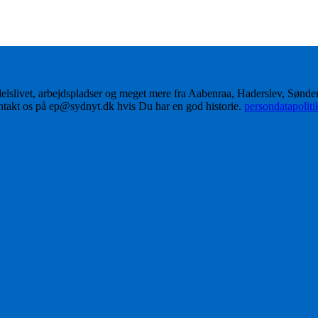
delslivet, arbejdspladser og meget mere fra Aabenraa, Haderslev, Sønd
ontakt os på ep@sydnyt.dk hvis Du har en god historie.
persondatapolit