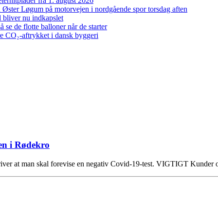
ernitplader fra 1. august 2026
 ved Øster Løgum på motorvejen i nordgående spor torsdag aften
bliver nu indkapslet
e de flotte balloner når de starter
re CO₂-aftrykket i dansk byggeri
en i Rødekro
ver at man skal forevise en negativ Covid-19-test. VIGTIGT Kunder o