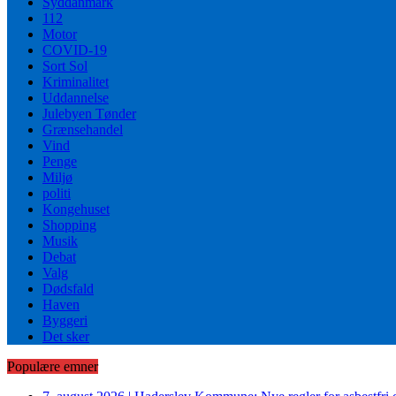
Syddanmark
112
Motor
COVID-19
Sort Sol
Kriminalitet
Uddannelse
Julebyen Tønder
Grænsehandel
Vind
Penge
Miljø
politi
Kongehuset
Shopping
Musik
Debat
Valg
Dødsfald
Haven
Byggeri
Det sker
Populære emner