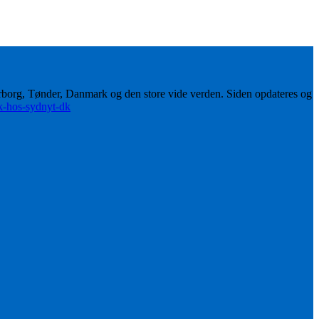
erborg, Tønder, Danmark og den store vide verden. Siden opdateres og
ik-hos-sydnyt-dk