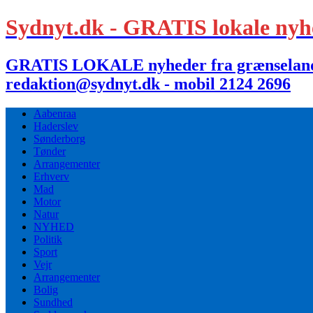
Sydnyt.dk - GRATIS lokale nyh
GRATIS LOKALE nyheder fra grænselandet,
redaktion@sydnyt.dk - mobil 2124 2696
Aabenraa
Haderslev
Sønderborg
Tønder
Arrangementer
Erhverv
Mad
Motor
Natur
NYHED
Politik
Sport
Vejr
Arrangementer
Bolig
Sundhed