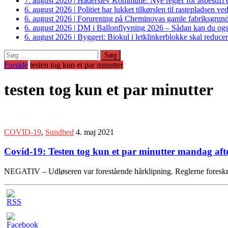
7. august 2026
|
Haderslev Kommune: Nye regler for asbestfri et
6. august 2026
|
Politiet har lukket tilkørslen til rastepladsen
6. august 2026
|
Forurening på Cheminovas gamle fabriksgrund 
6. august 2026
|
DM i Ballonflyvning 2026 – Sådan kan du også s
6. august 2026
|
Byggeri: Biokul i letklinkerblokke skal reduce
Søg
efter:
Forside
testen tog kun et par minutter
testen tog kun et par minutter
COVID-19
,
Sundhed
4. maj 2021
Covid-19: Testen tog kun et par minutter mandag aft
NEGATIV – Udløseren var forestående hårklipning. Reglerne foreskri