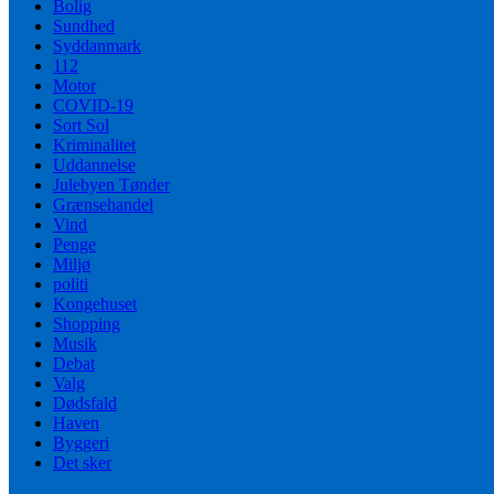
Bolig
Sundhed
Syddanmark
112
Motor
COVID-19
Sort Sol
Kriminalitet
Uddannelse
Julebyen Tønder
Grænsehandel
Vind
Penge
Miljø
politi
Kongehuset
Shopping
Musik
Debat
Valg
Dødsfald
Haven
Byggeri
Det sker