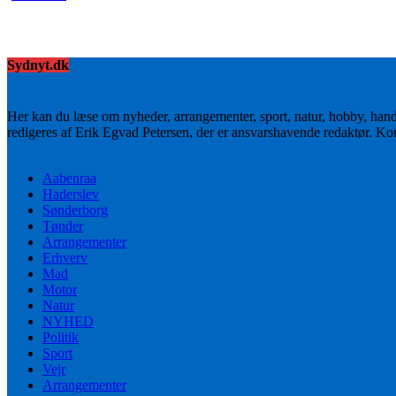
Sydnyt.dk
Her kan du læse om nyheder, arrangementer, sport, natur, hobby, han
redigeres af Erik Egvad Petersen, der er ansvarshavende redaktør. K
Aabenraa
Haderslev
Sønderborg
Tønder
Arrangementer
Erhverv
Mad
Motor
Natur
NYHED
Politik
Sport
Vejr
Arrangementer