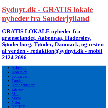
Sydnyt.dk - GRATIS lokale
nyheder fra Sønderjylland
GRATIS LOKALE nyheder fra
grænselandet, Aabenraa, Haderslev,
Sønderborg, Tønder, Danmark, og resten
af verden - redaktion@sydnyt.dk - mobil
2124 2696
Aabenraa
Haderslev
Sønderborg
Tønder
Arrangementer
Erhverv
Mad
Motor
Natur
NYHED