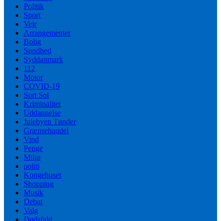
Politik
Sport
Vejr
Arrangementer
Bolig
Sundhed
Syddanmark
112
Motor
COVID-19
Sort Sol
Kriminalitet
Uddannelse
Julebyen Tønder
Grænsehandel
Vind
Penge
Miljø
politi
Kongehuset
Shopping
Musik
Debat
Valg
Dødsfald