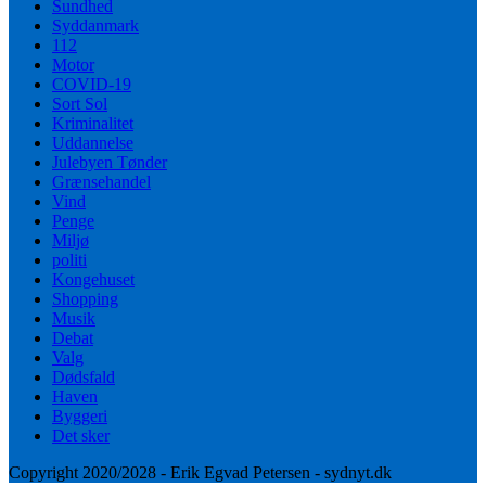
Sundhed
Syddanmark
112
Motor
COVID-19
Sort Sol
Kriminalitet
Uddannelse
Julebyen Tønder
Grænsehandel
Vind
Penge
Miljø
politi
Kongehuset
Shopping
Musik
Debat
Valg
Dødsfald
Haven
Byggeri
Det sker
Copyright 2020/2028 - Erik Egvad Petersen - sydnyt.dk