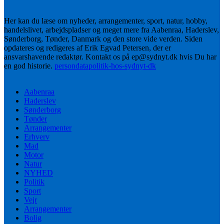
Her kan du læse om nyheder, arrangementer, sport, natur, hobby,
handelslivet, arbejdspladser og meget mere fra Aabenraa, Haderslev,
Sønderborg, Tønder, Danmark og den store vide verden. Siden
opdateres og redigeres af Erik Egvad Petersen, der er
ansvarshavende redaktør. Kontakt os på ep@sydnyt.dk hvis Du har
en god historie.
persondatapolitik-hos-sydnyt-dk
Aabenraa
Haderslev
Sønderborg
Tønder
Arrangementer
Erhverv
Mad
Motor
Natur
NYHED
Politik
Sport
Vejr
Arrangementer
Bolig