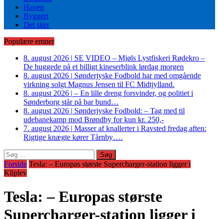
Haven
Byggeri
Det sker
Populære emner
8. august 2026
|
SE VIDEO – Mjøls Lystfiskeri Rødekro –
De huggede på et billigt kineserblink lørdag morgen
8. august 2026
|
Sønderjyske Fodbold har med omgående
virkning solgt Magnus Jensen til FC Midtjylland.
8. august 2026
|
– En lille dreng forsvinder, og politiet i
Sønderborg står på bar bund…
8. august 2026
|
Sønderjyske Fodbold: – Tag med til
udebanekamp mod Brøndby for kun kr. 250,-
7. august 2026
|
Masser af knallerter i Ravsted fredag aften:
Rigtige knægte kører Tårnby….
Søg
efter:
Forside
Tesla: – Europas største Supercharger-station ligger i
Kliplev
Tesla: – Europas største
Supercharger-station ligger i