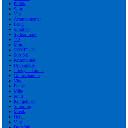
Politik
Sport
Vejr
Arrangementer
Bolig
Sundhed
Syddanmark
112
Motor
COVID-19
Sort Sol
Kriminalitet
Uddannelse
Julebyen Tønder
Grænsehandel
Vind
Penge
Miljø
politi
Kongehuset
Shopping
Musik
Debat
Valg
Dødsfald