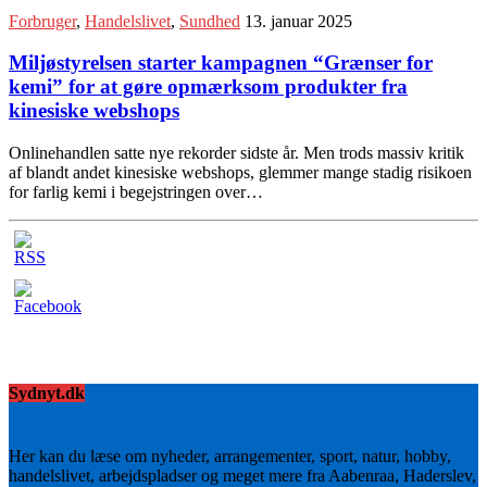
Forbruger
,
Handelslivet
,
Sundhed
13. januar 2025
Miljøstyrelsen starter kampagnen “Grænser for
kemi” for at gøre opmærksom produkter fra
kinesiske webshops
Onlinehandlen satte nye rekorder sidste år. Men trods massiv kritik
af blandt andet kinesiske webshops, glemmer mange stadig risikoen
for farlig kemi i begejstringen over…
Sydnyt.dk
Her kan du læse om nyheder, arrangementer, sport, natur, hobby,
handelslivet, arbejdspladser og meget mere fra Aabenraa, Haderslev,