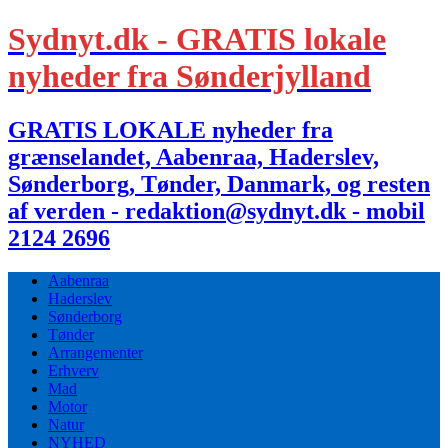
Sydnyt.dk - GRATIS lokale
nyheder fra Sønderjylland
GRATIS LOKALE nyheder fra
grænselandet, Aabenraa, Haderslev,
Sønderborg, Tønder, Danmark, og resten
af verden - redaktion@sydnyt.dk - mobil
2124 2696
Aabenraa
Haderslev
Sønderborg
Tønder
Arrangementer
Erhverv
Mad
Motor
Natur
NYHED