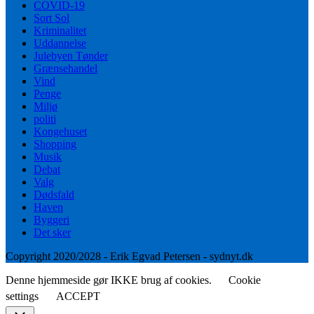
COVID-19
Sort Sol
Kriminalitet
Uddannelse
Julebyen Tønder
Grænsehandel
Vind
Penge
Miljø
politi
Kongehuset
Shopping
Musik
Debat
Valg
Dødsfald
Haven
Byggeri
Det sker
Copyright 2020/2028 - Erik Egvad Petersen - sydnyt.dk
Denne hjemmeside gør IKKE brug af cookies.
Cookie
settings
ACCEPT