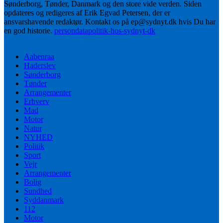
Sønderborg, Tønder, Danmark og den store vide verden. Siden
opdateres og redigeres af Erik Egvad Petersen, der er
ansvarshavende redaktør. Kontakt os på ep@sydnyt.dk hvis Du har
en god historie.
persondatapolitik-hos-sydnyt-dk
Aabenraa
Haderslev
Sønderborg
Tønder
Arrangementer
Erhverv
Mad
Motor
Natur
NYHED
Politik
Sport
Vejr
Arrangementer
Bolig
Sundhed
Syddanmark
112
Motor