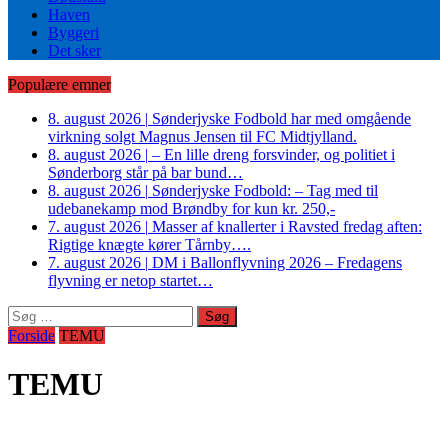
Haven
Byggeri
Det sker
Populære emner
8. august 2026
|
Sønderjyske Fodbold har med omgående
virkning solgt Magnus Jensen til FC Midtjylland.
8. august 2026
|
– En lille dreng forsvinder, og politiet i
Sønderborg står på bar bund…
8. august 2026
|
Sønderjyske Fodbold: – Tag med til
udebanekamp mod Brøndby for kun kr. 250,-
7. august 2026
|
Masser af knallerter i Ravsted fredag aften:
Rigtige knægte kører Tårnby….
7. august 2026
|
DM i Ballonflyvning 2026 – Fredagens
flyvning er netop startet…
Søg
efter:
Forside
TEMU
TEMU