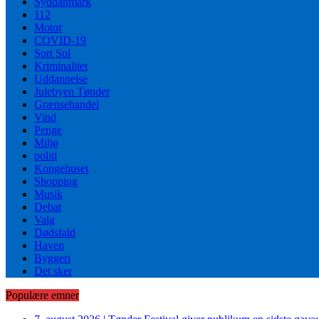
Syddanmark
112
Motor
COVID-19
Sort Sol
Kriminalitet
Uddannelse
Julebyen Tønder
Grænsehandel
Vind
Penge
Miljø
politi
Kongehuset
Shopping
Musik
Debat
Valg
Dødsfald
Haven
Byggeri
Det sker
Populære emner