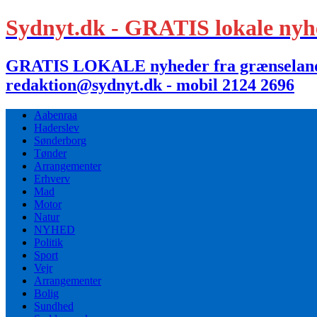
Sydnyt.dk - GRATIS lokale nyh
GRATIS LOKALE nyheder fra grænselandet,
redaktion@sydnyt.dk - mobil 2124 2696
Aabenraa
Haderslev
Sønderborg
Tønder
Arrangementer
Erhverv
Mad
Motor
Natur
NYHED
Politik
Sport
Vejr
Arrangementer
Bolig
Sundhed