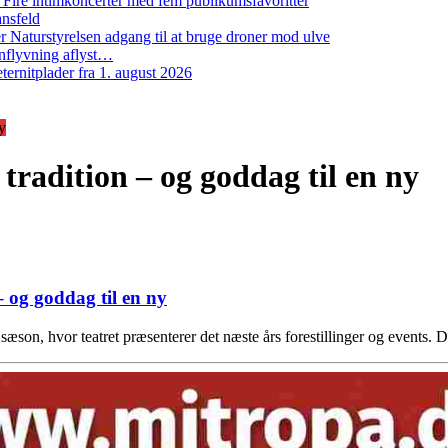
: Fire intimkoncerter med fem publikumsfavoritter
ansfeld
 Naturstyrelsen adgang til at bruge droner mod ulve
nflyvning aflyst…
ernitplader fra 1. august 2026
ny
n tradition – og goddag til en ny
 – og goddag til en ny
æson, hvor teatret præsenterer det næste års forestillinger og events