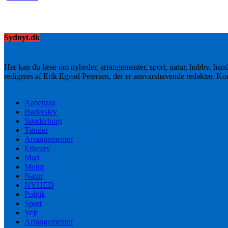
Sydnyt.dk
Her kan du læse om nyheder, arrangementer, sport, natur, hobby, han
redigeres af Erik Egvad Petersen, der er ansvarshavende redaktør. K
Aabenraa
Haderslev
Sønderborg
Tønder
Arrangementer
Erhverv
Mad
Motor
Natur
NYHED
Politik
Sport
Vejr
Arrangementer