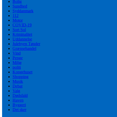
Bolig
Sundhed
Syddanmark
112
Motor
COVID-19
Sort Sol
Kriminalitet
Uddannelse
Julebyen Tønder
Grænsehandel
Vind
Penge
Miljø
politi
Kongehuset
Shopping
Musik
Debat
Valg
Dødsfald
Haven
Byggeri
Det sker