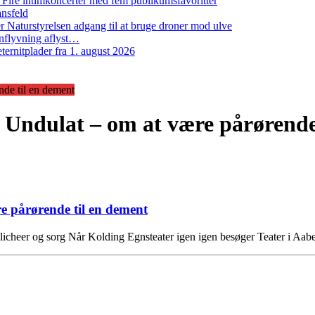
: Fire intimkoncerter med fem publikumsfavoritter
ansfeld
 Naturstyrelsen adgang til at bruge droner mod ulve
nflyvning aflyst…
ernitplader fra 1. august 2026
nde til en dement
 Undulat – om at være pårørende
e pårørende til en dement
d, klicheer og sorg Når Kolding Egnsteater igen igen besøger Teater i