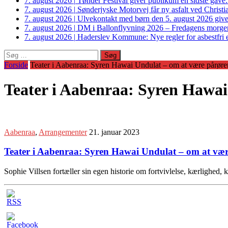
7. august 2026
|
Tønder Festival giver publikum en sidste gave
7. august 2026
|
Sønderjyske Motorvej får ny asfalt ved Christi
7. august 2026
|
Ulvekontakt med børn den 5. august 2026 giver
7. august 2026
|
DM i Ballonflyvning 2026 – Fredagens morge
7. august 2026
|
Haderslev Kommune: Nye regler for asbestfri et
Søg
efter:
Forside
Teater i Aabenraa: Syren Hawai Undulat – om at være pårøre
Teater i Aabenraa: Syren Hawai
Aabenraa
,
Arrangementer
21. januar 2023
Teater i Aabenraa: Syren Hawai Undulat – om at vær
Sophie Villsen fortæller sin egen historie om fortvivlelse, kærlighe