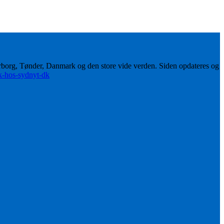
erborg, Tønder, Danmark og den store vide verden. Siden opdateres og
ik-hos-sydnyt-dk