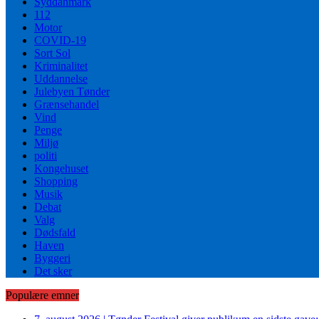
Syddanmark
112
Motor
COVID-19
Sort Sol
Kriminalitet
Uddannelse
Julebyen Tønder
Grænsehandel
Vind
Penge
Miljø
politi
Kongehuset
Shopping
Musik
Debat
Valg
Dødsfald
Haven
Byggeri
Det sker
Populære emner