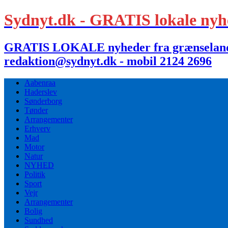
Sydnyt.dk - GRATIS lokale nyh
GRATIS LOKALE nyheder fra grænselandet,
redaktion@sydnyt.dk - mobil 2124 2696
Aabenraa
Haderslev
Sønderborg
Tønder
Arrangementer
Erhverv
Mad
Motor
Natur
NYHED
Politik
Sport
Vejr
Arrangementer
Bolig
Sundhed