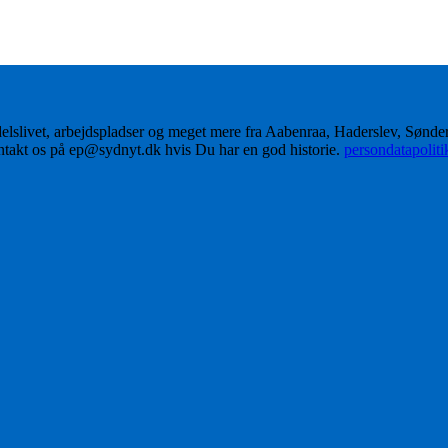
delslivet, arbejdspladser og meget mere fra Aabenraa, Haderslev, Sønd
ontakt os på ep@sydnyt.dk hvis Du har en god historie.
persondatapolit