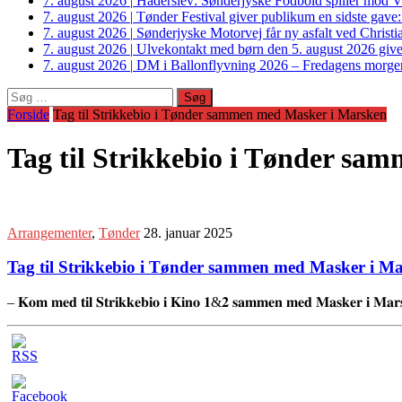
7. august 2026
|
Haderslev: Sønderjyske Fodbold spiller mod V
7. august 2026
|
Tønder Festival giver publikum en sidste gave
7. august 2026
|
Sønderjyske Motorvej får ny asfalt ved Christi
7. august 2026
|
Ulvekontakt med børn den 5. august 2026 giver
7. august 2026
|
DM i Ballonflyvning 2026 – Fredagens morge
Søg
efter:
Forside
Tag til Strikkebio i Tønder sammen med Masker i Marsken
Tag til Strikkebio i Tønder s
Arrangementer
,
Tønder
28. januar 2025
Tag til Strikkebio i Tønder sammen med Masker i M
– 𝐊𝐨𝐦 𝐦𝐞𝐝 𝐭𝐢𝐥 𝐒𝐭𝐫𝐢𝐤𝐤𝐞𝐛𝐢𝐨 𝐢 𝐊𝐢𝐧𝐨 𝟏&𝟐 𝐬𝐚𝐦𝐦𝐞𝐧 𝐦𝐞𝐝 𝐌