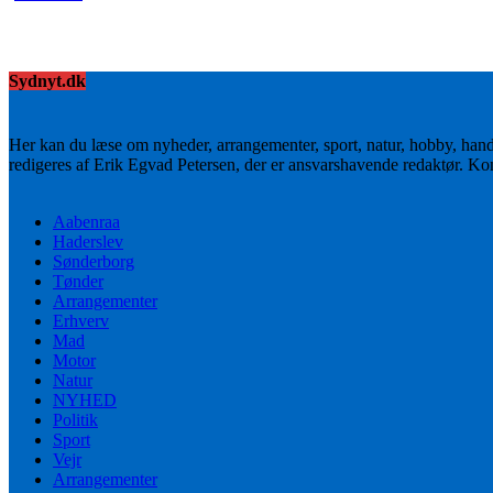
Sydnyt.dk
Her kan du læse om nyheder, arrangementer, sport, natur, hobby, han
redigeres af Erik Egvad Petersen, der er ansvarshavende redaktør. K
Aabenraa
Haderslev
Sønderborg
Tønder
Arrangementer
Erhverv
Mad
Motor
Natur
NYHED
Politik
Sport
Vejr
Arrangementer