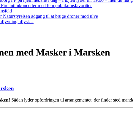
iborg FF på hjemmebane i dag – Fløjten lyder kl. 19.00 – men du må 
: Fire intimkoncerter med fem publikumsfavoritter
ansfeld
 Naturstyrelsen adgang til at bruge droner mod ulve
nflyvning aflyst…
ammen med Masker i Marsken
arsken
𝐬𝐤𝐞𝐫 𝐢 𝐌𝐚𝐫𝐬𝐤𝐞𝐧! Sådan lyder opfordringen til arrangementet, der finder ste