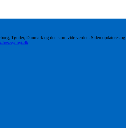
erborg, Tønder, Danmark og den store vide verden. Siden opdateres og
ik-hos-sydnyt-dk