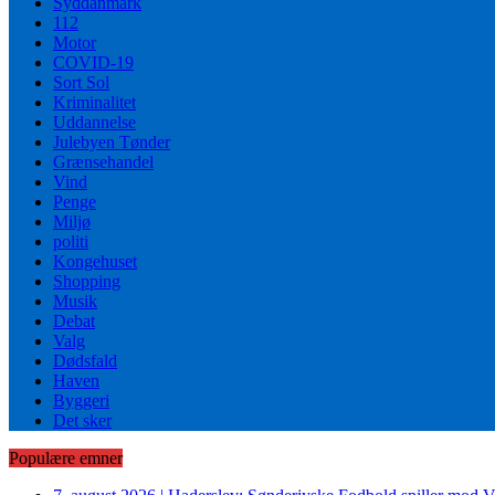
Syddanmark
112
Motor
COVID-19
Sort Sol
Kriminalitet
Uddannelse
Julebyen Tønder
Grænsehandel
Vind
Penge
Miljø
politi
Kongehuset
Shopping
Musik
Debat
Valg
Dødsfald
Haven
Byggeri
Det sker
Populære emner