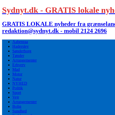
Sydnyt.dk - GRATIS lokale nyh
GRATIS LOKALE nyheder fra grænselandet,
redaktion@sydnyt.dk - mobil 2124 2696
Aabenraa
Haderslev
Sønderborg
Tønder
Arrangementer
Erhverv
Mad
Motor
Natur
NYHED
Politik
Sport
Vejr
Arrangementer
Bolig
Sundhed