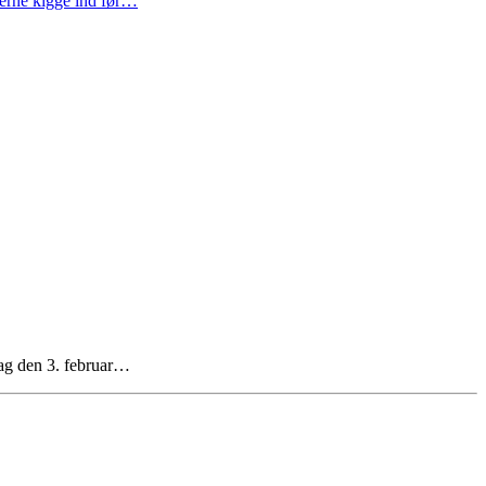
gerne kigge ind før…
d mandag den 3. februar…