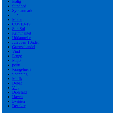
Bolig
Sundhed
Syddanmark
112
Motor
COVID-19
Sort Sol
Kriminalitet
Uddannelse
Julebyen Tønder
Grænsehandel
Vind
Penge
Miljø
politi
Kongehuset
Shopping
Musik
Debat
Valg
Dødsfald
Haven
Byggeri
Det sker