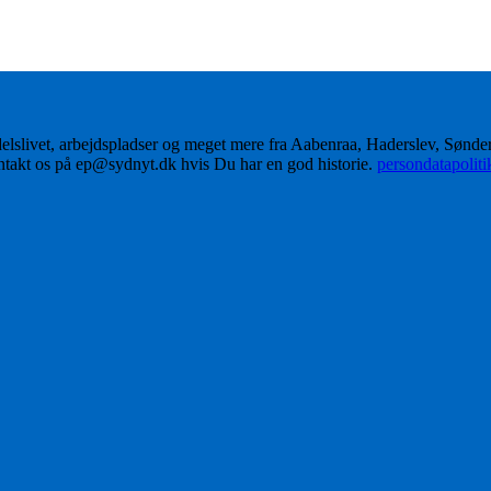
delslivet, arbejdspladser og meget mere fra Aabenraa, Haderslev, Sønd
ontakt os på ep@sydnyt.dk hvis Du har en god historie.
persondatapolit